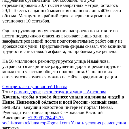
подрядные организации. Он сообщил, что уже
отремонтировано 20,7 тысяч квадратных метров, осталось
29,1. То есть на данный момент выполнено лишь 40% всего
объема. Между тем крайний срок завершения ремонта
установлен 10 сентября.
Однако руководство учреждения настроено позитивно: из
шести подрядчиков опасения вызывает лишь один, не
заасфальтировавший после подготовительных работ одну из
арбековских улиц. Представитель фирмы сказал, что возникли
трудности с поставкой асфальта, но проблема уже решена.
На 50 миллионов реконструируется улица Измайлова,
устраняются аварийные разрушения дорог и ремонтируются
множество участков общего пользования. С полным их
списком ознакомиться можно на сайте горадминистрации.
Смотреть ленту новостей Пензы
Тэги:
ремонт дорог
,
реконструкция улицы Антонова
Хочешь, чтобы о твоём бизнесе узнали миллионы людей в
Пензе, Пензенской области и всей России - кликай сюда.
SMI58.ru - ведущий новостной интернет-портал Пензы.
Руководитель отдела продаж
Самохвалов Василий
Викторович
+7 (999) 784-45-35
sochistream.reklama.rop@gmail.com
Узнать условия размещения
загрузка...