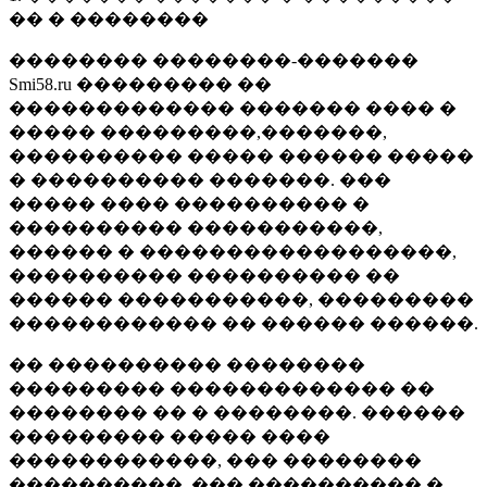
�� � ��������
�������� ��������-�������
Smi58.ru ��������� ��
������������� ������� ���� �
����� ���������,�������,
���������� ����� ������ �����
� ���������� �������. ���
����� ���� ���������� �
���������� �����������,
������ � ������������������,
���������� ���������� ��
������ �����������, ���������
������������ �� ������ ������.
�� ���������� ��������
��������� ������������� ��
�������� �� � ��������. ������
��������� ����� ����
������������, ��� ��������
����������, ��� ���������� �