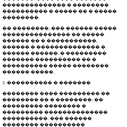
�������������� � ��������
���������� � ����� �� � �����
��������.
�� ��������, ��� ������ �����
��������������� �� �����
������ �� � �����������,
������ � �������������� �
������ ������. � ���������
������� ���������� �� �
���������� ����� ��������
������ �����.
3. ���������� � �������
�������� ���� ��������� ��
�������� �� � ��������, ��
��������� �������� �
��������� ��������������
����������. ��� ������
�������� ����������