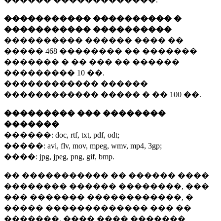
����������� ���������� �
����������� ����������
���������� ������ ���� ��
�����
468 ��������
�� �������
������� � �� ��� �� ������
���������
10 ��.
������������ ������
������������ ����� � ��
100 ��.
��������� ��� ��������
�������
������:
doc, rtf, txt, pdf, odt;
�����:
avi, flv, mov, mpeg, wmv, mp4, 3gp;
����:
jpg, jpeg, png, gif, bmp.
�� ����������� �� ������ ����
�������� ������ ��������, ���
��� ������� ������������, �
����� ������������� ��� ��
�������. ���� ���� �������