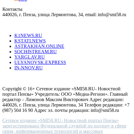
in
Контакты
creation
440026, г. Пенза, улица Лермонтова, 34, email: info@smi58.ru
completely
unique
Все порталы НМГ
dazzling
type.
K1NEWS.RU
reddit
KSTATI.NEWS
sevenfridayreplica.ru
ASTRAKHAN.ONLINE
sevenfriday
SOCHISTREAM.RU
outlet
YARGLAV.RU
is
ULYANOVSK.EXPRESS
the
IN-NNOV.RU
first
choice
Согласие на обработку персональных данных
Политика по
for
защите персональных данных
high-
Copyright © 16+ Сетевое издание «SMI58.RU- Новостной
end
портал Пензы» Учредитель: ООО «Медиа-Регион». Главный
people.
редактор – Лимонов Максим Викторович Адрес редакции:
440026, г. Пенза, улица Лермонтова, 34 Телефон редакции: +7
(987) 504 16 90 Адрес эл. почты редакции: info@smi58.ru
Сетевое издание «SMI58.RU- Новостной портал Пензы»
зарегистрировано Федеральной службой по надзору в сфере
связи, информационных технологий и массовых