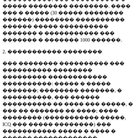
����� �������� ��������. ����
��� � ����� (
30 �����
��������
������) �������� ����������
������ ����� ����������
������� � ����������� ���
������� � �������
1000 ������
.
2. ����������� ��������
��� �������� ���������� ���
���������� ��������
��������� ������������
����������: ����� � �����
�������; �������� �������, �
����������, ��� ������
���������� �� ���� ��� �����, �
��� �� ������� �� ����; ����
�������� (����������� �����,
ICQ ��� ����� ��������) ���
����������� ����� � ���� �
������ �������������.