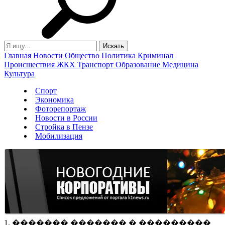
Главная
Новости
Общество
Политика
Криминал
Происшествия
ЖКХ
Транспорт
Образование
Медицина
Культура
Спорт
Экономика
Фоторепортаж
Новости в России
Стройка в Пензе
Мобилизация
1. ������� ������� � ���������