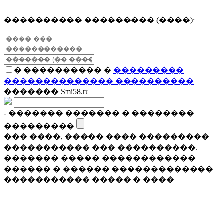
���������� ��������� (����):
+
� ���������� �
���������
�������������� ����������
������� Smi58.ru
- ������� ������� � ��������
���������
��� ����, ����� ���� ���������
����������� ��� ����������.
������� ����� ������������
������ � ������ �������������
����������� ����� � ����.