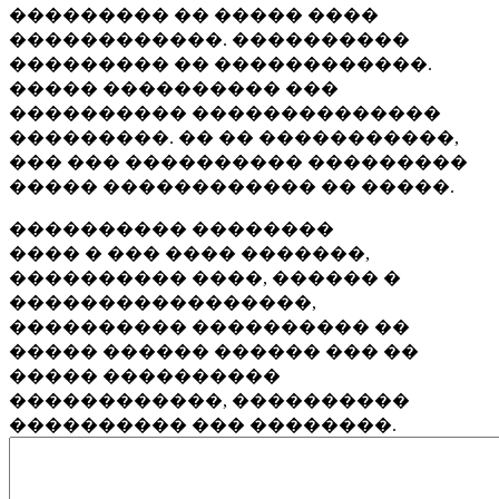
��������� �� ����� ����
������������. ����������
��������� �� ������������.
����� ���������� ���
���������� ��������������
���������. �� �� �����������,
��� ��� ���������� ���������
����� ������������ �� �����.
���������� ��������
���� � ��� ���� �������,
���������� ����, ������ �
�����������������,
���������� ���������� ��
����� ������ ������ ��� ��
����� ����������
������������, ����������
���������� ��� ��������.