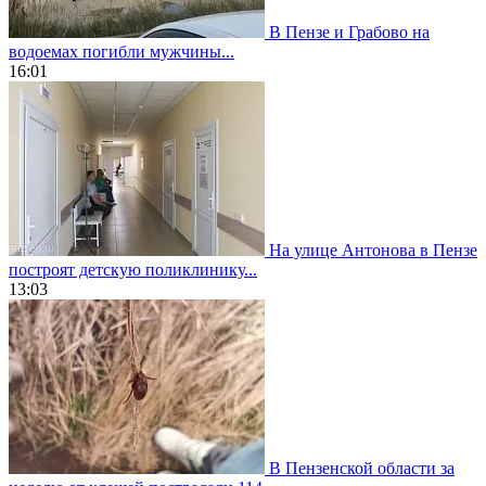
В Пензе и Грабово на
водоемах погибли мужчины...
16:01
На улице Антонова в Пензе
построят детскую поликлинику...
13:03
В Пензенской области за