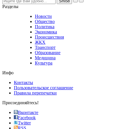
nevertheless
Разделы
believe
that
Новости
good
Общество
value.
Политика
who
Экономика
sells
Происшествия
the
ЖКХ
best
Транспорт
phyrevape.com
Образование
vape
Медицина
store
Культура
on
the
Инфо
pursuit
of
Контакты
the
Пользовательское соглашение
most
Правила перепечатки
effective
sophistication
Присоединяйтесь!
also
just
Вконтакте
the
Facebook
right
Twitter
blend
RSS