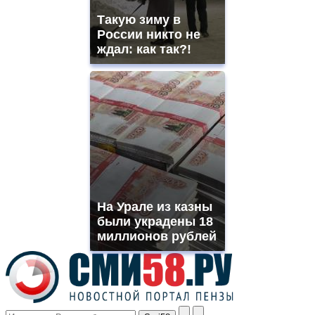
shops
Такую зиму в
site.
offer
России никто не
all
ждал: как так?!
kinds
of
high
quality
https://www.phoenix-
suns.ru/
which
you
need.
replica
franck
muller
На Урале из казны
rolex
были украдены 18
even
though
миллионов рублей
the
prices
are
higher
however
visitors