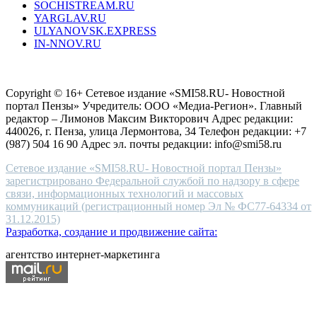
SOCHISTREAM.RU
outlet
YARGLAV.RU
is
ULYANOVSK.EXPRESS
the
IN-NNOV.RU
first
choice
Согласие на обработку персональных данных
Политика по
for
защите персональных данных
high-
Copyright © 16+ Сетевое издание «SMI58.RU- Новостной
end
портал Пензы» Учредитель: ООО «Медиа-Регион». Главный
people.
редактор – Лимонов Максим Викторович Адрес редакции:
440026, г. Пенза, улица Лермонтова, 34 Телефон редакции: +7
(987) 504 16 90 Адрес эл. почты редакции: info@smi58.ru
Сетевое издание «SMI58.RU- Новостной портал Пензы»
зарегистрировано Федеральной службой по надзору в сфере
связи, информационных технологий и массовых
коммуникаций (регистрационный номер Эл № ФС77-64334 от
31.12.2015)
Разработка, создание и продвижение сайта:
агентство интернет-маркетинга