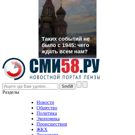
suns.ru/
which
you
need.
replica
franck
muller
Таких событий не
rolex
было с 1945: чего
even
though
ждать всем нам?
the
prices
are
higher
however
visitors
nevertheless
Разделы
believe
that
Новости
good
Общество
value.
Политика
who
Экономика
sells
Происшествия
the
ЖКХ
best
Транспорт