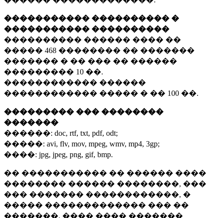
����������� ���������� �
����������� ����������
���������� ������ ���� ��
�����
468 ��������
�� �������
������� � �� ��� �� ������
���������
10 ��.
������������ ������
������������ ����� � ��
100 ��.
��������� ��� ��������
�������
������:
doc, rtf, txt, pdf, odt;
�����:
avi, flv, mov, mpeg, wmv, mp4, 3gp;
����:
jpg, jpeg, png, gif, bmp.
�� ����������� �� ������ ����
�������� ������ ��������, ���
��� ������� ������������, �
����� ������������� ��� ��
�������. ���� ���� �������