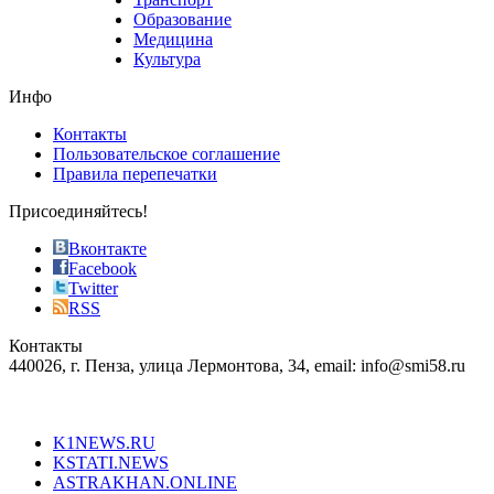
phyrevape.com
Образование
vape
Медицина
store
Культура
on
the
Инфо
pursuit
of
Контакты
the
Пользовательское соглашение
most
Правила перепечатки
effective
sophistication
Присоединяйтесь!
also
just
Вконтакте
the
Facebook
right
Twitter
blend
RSS
in
Контакты
creation
440026, г. Пенза, улица Лермонтова, 34, email: info@smi58.ru
completely
unique
Все порталы НМГ
dazzling
type.
K1NEWS.RU
reddit
KSTATI.NEWS
sevenfridayreplica.ru
ASTRAKHAN.ONLINE
sevenfriday