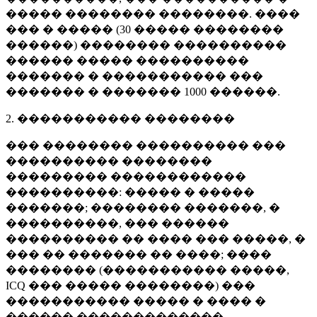
����� �������� ��������. ����
��� � ����� (
30 �����
��������
������) �������� ����������
������ ����� ����������
������� � ����������� ���
������� � �������
1000 ������
.
2. ����������� ��������
��� �������� ���������� ���
���������� ��������
��������� ������������
����������: ����� � �����
�������; �������� �������, �
����������, ��� ������
���������� �� ���� ��� �����, �
��� �� ������� �� ����; ����
�������� (����������� �����,
ICQ ��� ����� ��������) ���
����������� ����� � ���� �
������ �������������.