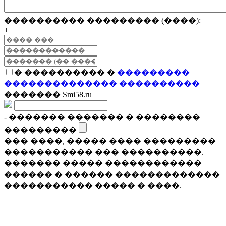
���������� ��������� (����):
+
� ���������� �
���������
�������������� ����������
������� Smi58.ru
- ������� ������� � ��������
���������
��� ����, ����� ���� ���������
����������� ��� ����������.
������� ����� ������������
������ � ������ �������������
����������� ����� � ����.