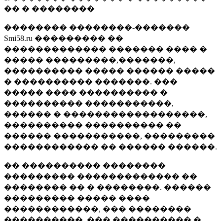
�� � ��������
�������� ��������-�������
Smi58.ru ��������� ��
������������� ������� ���� �
����� ���������,�������,
���������� ����� ������ �����
� ���������� �������. ���
����� ���� ���������� �
���������� �����������,
������ � ������������������,
���������� ���������� ��
������ �����������, ���������
������������ �� ������ ������.
�� ���������� ��������
��������� ������������� ��
�������� �� � ��������. ������
��������� ����� ����
������������, ��� ��������
����������, ��� ���������� �