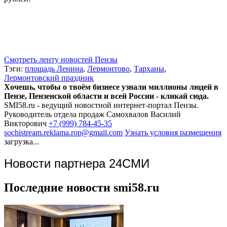
Смотреть ленту новостей Пензы
Тэги:
площадь Ленина
,
Лермонтово
,
Тарханы
,
Лермонтовский праздник
Хочешь, чтобы о твоём бизнесе узнали миллионы людей в
Пензе, Пензенской области и всей России - кликай сюда.
SMI58.ru - ведущий новостной интернет-портал Пензы.
Руководитель отдела продаж
Самохвалов Василий
Викторович
+7 (999) 784-45-35
sochistream.reklama.rop@gmail.com
Узнать условия размещения
загрузка...
Новости партнера 24СМИ
Последние новости smi58.ru