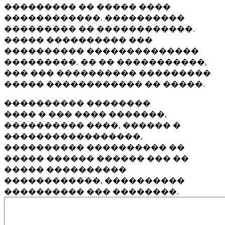
��������� �� ����� ����
������������. ����������
��������� �� ������������.
����� ���������� ���
���������� ��������������
���������. �� �� �����������,
��� ��� ���������� ���������
����� ������������ �� �����.
���������� ��������
���� � ��� ���� �������,
���������� ����, ������ �
�����������������,
���������� ���������� ��
����� ������ ������ ��� ��
����� ����������
������������, ����������
���������� ��� ��������.