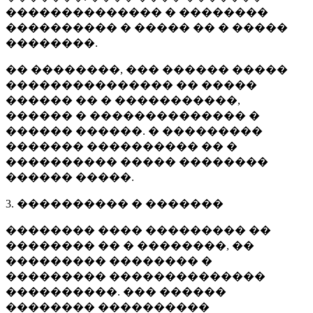
�������������� � ��������
���������� � ����� �� � �����
��������.
�� ��������, ��� ������ �����
��������������� �� �����
������ �� � �����������,
������ � �������������� �
������ ������. � ���������
������� ���������� �� �
���������� ����� ��������
������ �����.
3. ���������� � �������
�������� ���� ��������� ��
�������� �� � ��������, ��
��������� �������� �
��������� ��������������
����������. ��� ������
�������� ����������