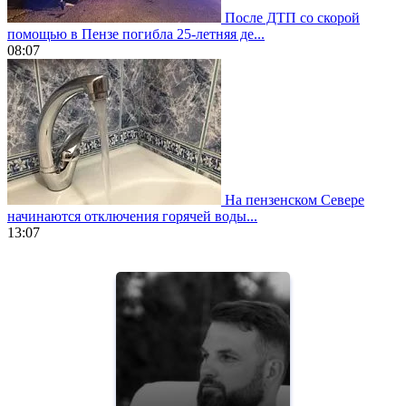
После ДТП со скорой
помощью в Пензе погибла 25-летняя де...
08:07
На пензенском Севере
начинаются отключения горячей воды...
13:07
https://www.vapesstores.fr/
meilleure
cigarette
electronique
best
quality
aaa
swiss
movement.