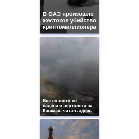
https://gradewatches.to/
mens
and
В ОАЭ произошло
ladies
жестокое убийство
watches
криптомиллионера
for
sale.
https://www.replicasrelojes.to/
mens
and
ladies
watches
for
sale.
best
vape
shops
site.
Все новости по
offer
падению вертолета на
all
Кавказе: читать здесь
kinds
of
high
quality
https://www.phoenix-