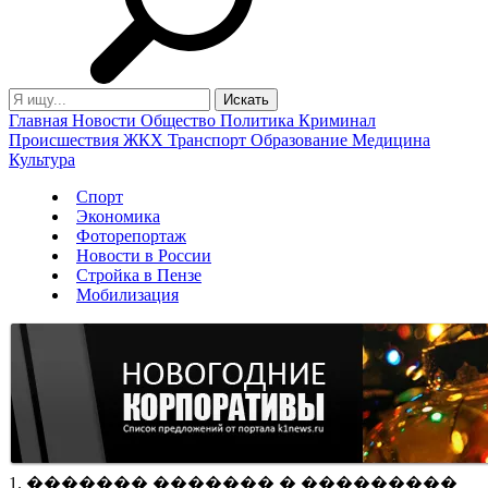
Главная
Новости
Общество
Политика
Криминал
Происшествия
ЖКХ
Транспорт
Образование
Медицина
Культура
Спорт
Экономика
Фоторепортаж
Новости в России
Стройка в Пензе
Мобилизация
1. ������� ������� � ���������