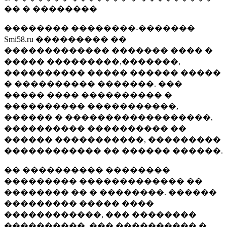
�� � ��������
�������� ��������-�������
Smi58.ru ��������� ��
������������� ������� ���� �
����� ���������,�������,
���������� ����� ������ �����
� ���������� �������. ���
����� ���� ���������� �
���������� �����������,
������ � ������������������,
���������� ���������� ��
������ �����������, ���������
������������ �� ������ ������.
�� ���������� ��������
��������� ������������� ��
�������� �� � ��������. ������
��������� ����� ����
������������, ��� ��������
����������, ��� ���������� �