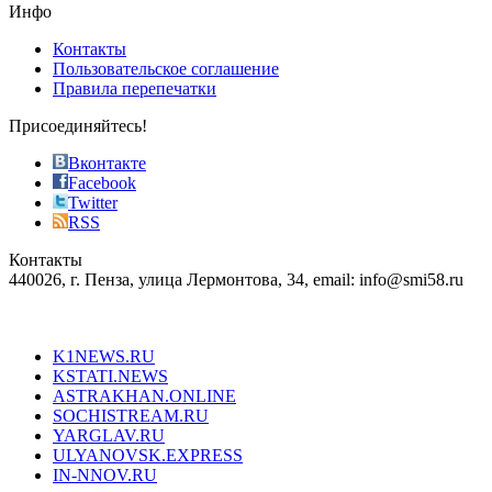
the
Инфо
pursuit
of
Контакты
the
Пользовательское соглашение
most
Правила перепечатки
effective
sophistication
Присоединяйтесь!
also
just
Вконтакте
the
Facebook
right
Twitter
blend
RSS
in
Контакты
creation
440026, г. Пенза, улица Лермонтова, 34, email: info@smi58.ru
completely
unique
Все порталы НМГ
dazzling
type.
K1NEWS.RU
reddit
KSTATI.NEWS
sevenfridayreplica.ru
ASTRAKHAN.ONLINE
sevenfriday
SOCHISTREAM.RU
outlet
YARGLAV.RU
is
ULYANOVSK.EXPRESS
the
IN-NNOV.RU
first