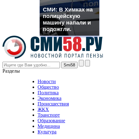
replica
franck
СМИ: В Химках на
muller
полицейскую
rolex
машину напали и
even
though
подожгли.
the
prices
are
higher
however
visitors
nevertheless
Разделы
believe
that
Новости
good
Общество
value.
Политика
who
Экономика
sells
Происшествия
the
ЖКХ
best
Транспорт
phyrevape.com
Образование
vape
Медицина
store
Культура
on