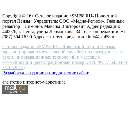
choice
Согласие на обработку персональных данных
Политика по
for
защите персональных данных
high-
Copyright © 16+ Сетевое издание «SMI58.RU- Новостной
end
портал Пензы» Учредитель: ООО «Медиа-Регион». Главный
people.
редактор – Лимонов Максим Викторович Адрес редакции:
440026, г. Пенза, улица Лермонтова, 34 Телефон редакции: +7
(987) 504 16 90 Адрес эл. почты редакции: info@smi58.ru
Сетевое издание «SMI58.RU- Новостной портал Пензы»
зарегистрировано Федеральной службой по надзору в сфере
связи, информационных технологий и массовых
коммуникаций (регистрационный номер Эл № ФС77-64334 от
31.12.2015)
Разработка, создание и продвижение сайта:
агентство интернет-маркетинга