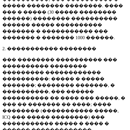
����� �������� ��������. ����
��� � ����� (
30 �����
��������
������) �������� ����������
������ ����� ����������
������� � ����������� ���
������� � �������
1000 ������
.
2. ����������� ��������
��� �������� ���������� ���
���������� ��������
��������� ������������
����������: ����� � �����
�������; �������� �������, �
����������, ��� ������
���������� �� ���� ��� �����, �
��� �� ������� �� ����; ����
�������� (����������� �����,
ICQ ��� ����� ��������) ���
����������� ����� � ���� �
������ �������������.