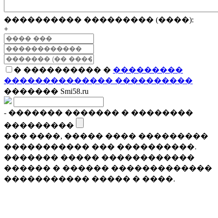
���������� ��������� (����):
+
� ���������� �
���������
�������������� ����������
������� Smi58.ru
- ������� ������� � ��������
���������
��� ����, ����� ���� ���������
����������� ��� ����������.
������� ����� ������������
������ � ������ �������������
����������� ����� � ����.