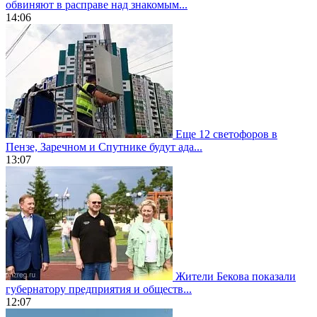
обвиняют в расправе над знакомым...
14:06
Еще 12 светофоров в
Пензе, Заречном и Спутнике будут ада...
13:07
Жители Бекова показали
губернатору предприятия и обществ...
12:07