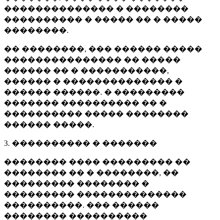
�������������� � ��������
���������� � ����� �� � �����
��������.
�� ��������, ��� ������ �����
��������������� �� �����
������ �� � �����������,
������ � �������������� �
������ ������. � ���������
������� ���������� �� �
���������� ����� ��������
������ �����.
3. ���������� � �������
�������� ���� ��������� ��
�������� �� � ��������, ��
��������� �������� �
��������� ��������������
����������. ��� ������
�������� ����������