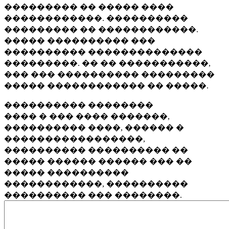
��������� �� ����� ����
������������. ����������
��������� �� ������������.
����� ���������� ���
���������� ��������������
���������. �� �� �����������,
��� ��� ���������� ���������
����� ������������ �� �����.
���������� ��������
���� � ��� ���� �������,
���������� ����, ������ �
�����������������,
���������� ���������� ��
����� ������ ������ ��� ��
����� ����������
������������, ����������
���������� ��� ��������.