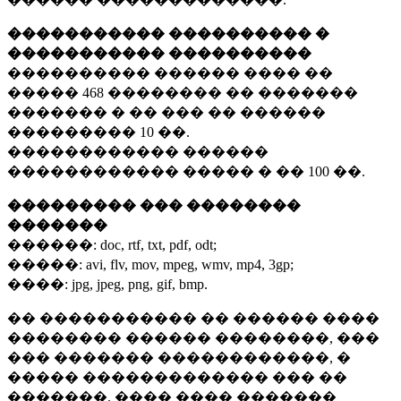
����������� ���������� �
����������� ����������
���������� ������ ���� ��
�����
468 ��������
�� �������
������� � �� ��� �� ������
���������
10 ��.
������������ ������
������������ ����� � ��
100 ��.
��������� ��� ��������
�������
������:
doc, rtf, txt, pdf, odt;
�����:
avi, flv, mov, mpeg, wmv, mp4, 3gp;
����:
jpg, jpeg, png, gif, bmp.
�� ����������� �� ������ ����
�������� ������ ��������, ���
��� ������� ������������, �
����� ������������� ��� ��
�������. ���� ���� �������