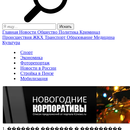
Главная
Новости
Общество
Политика
Криминал
Происшествия
ЖКХ
Транспорт
Образование
Медицина
Культура
Спорт
Экономика
Фоторепортаж
Новости в России
Стройка в Пензе
Мобилизация
1. ������� ������� � ���������