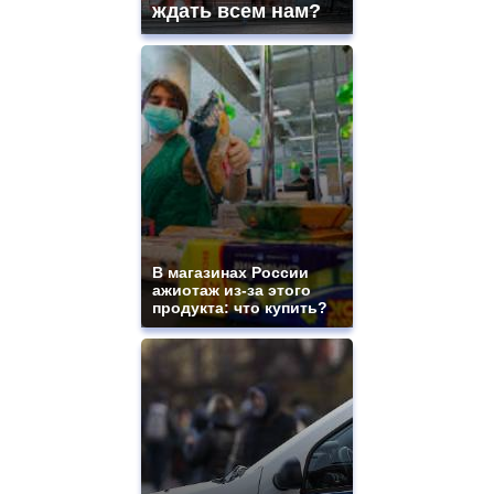
ждать всем нам?
for
sale.
https://www.replicasrelojes.to/
mens
and
ladies
watches
for
sale.
best
vape
shops
site.
В магазинах России
offer
ажиотаж из-за этого
all
продукта: что купить?
kinds
of
high
quality
https://www.phoenix-
suns.ru/
which
you
need.