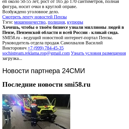
ей около 50-55 лет, рост от 165 до 170 сантиметров, полная
фигура, носит очки в круглой оправе.
Возбуждено уголовное дело.
Смотреть ленту новостей Пензы
Тэги:
мошенничество
,
полиция
,
купюры
Хочешь, чтобы о твоём бизнесе узнали миллионы людей в
Пензе, Пензенской области и всей России - кликай сюда.
SMI58.ru - ведущий новостной интернет-портал Пензы.
Руководитель отдела продаж
Самохвалов Василий
Викторович
+7 (999) 784-45-35
sochistream.reklama.rop@gmail.com
Узнать условия размещения
загрузка...
Новости партнера 24СМИ
Последние новости smi58.ru