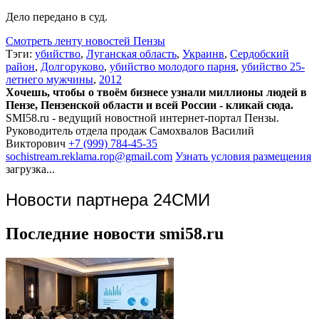
Дело передано в суд.
Смотреть ленту новостей Пензы
Тэги:
убийство
,
Луганская область
,
Украинв
,
Сердобский
район
,
Долгоруково
,
убийство молодого парня
,
убийство 25-
летнего мужчины
,
2012
Хочешь, чтобы о твоём бизнесе узнали миллионы людей в
Пензе, Пензенской области и всей России - кликай сюда.
SMI58.ru - ведущий новостной интернет-портал Пензы.
Руководитель отдела продаж
Самохвалов Василий
Викторович
+7 (999) 784-45-35
sochistream.reklama.rop@gmail.com
Узнать условия размещения
загрузка...
Новости партнера 24СМИ
Последние новости smi58.ru