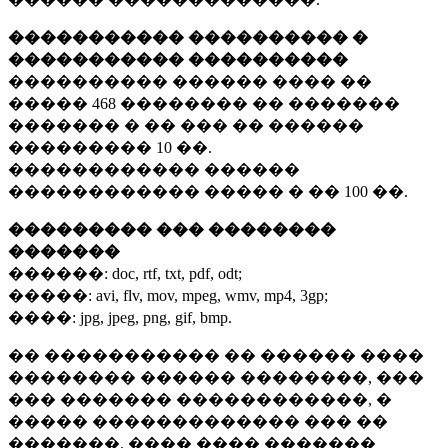
����������� ���������� �
����������� ����������
���������� ������ ���� ��
�����
468 ��������
�� �������
������� � �� ��� �� ������
���������
10 ��.
������������ ������
������������ ����� � ��
100 ��.
��������� ��� ��������
�������
������:
doc, rtf, txt, pdf, odt;
�����:
avi, flv, mov, mpeg, wmv, mp4, 3gp;
����:
jpg, jpeg, png, gif, bmp.
�� ����������� �� ������ ����
�������� ������ ��������, ���
��� ������� ������������, �
����� ������������� ��� ��
�������. ���� ���� �������