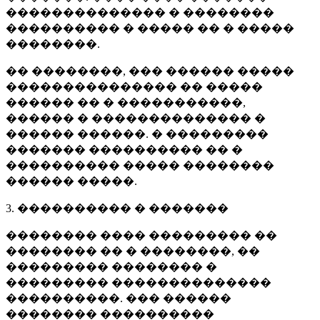
�������������� � ��������
���������� � ����� �� � �����
��������.
�� ��������, ��� ������ �����
��������������� �� �����
������ �� � �����������,
������ � �������������� �
������ ������. � ���������
������� ���������� �� �
���������� ����� ��������
������ �����.
3. ���������� � �������
�������� ���� ��������� ��
�������� �� � ��������, ��
��������� �������� �
��������� ��������������
����������. ��� ������
�������� ����������