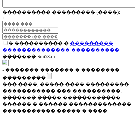
���������� ��������� (����):
+
� ���������� �
���������
�������������� ����������
������� Smi58.ru
- ������� ������� � ��������
���������
��� ����, ����� ���� ���������
����������� ��� ����������.
������� ����� ������������
������ � ������ �������������
����������� ����� � ����.