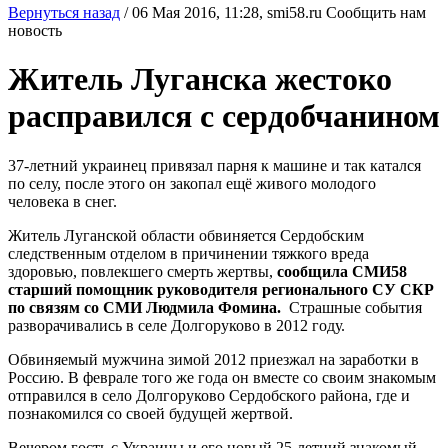
Вернуться назад
/
06 Мая 2016, 11:28,
smi58.ru
Сообщить нам
новость
Житель Луганска жестоко
расправился с сердобчанином
37-летний украинец привязал парня к машине и так катался
по селу, после этого он закопал ещё живого молодого
человека в снег.
Житель Луганской области обвиняется Сердобским
следственным отделом в причинении тяжкого вреда
здоровью, повлекшего смерть жертвы,
сообщила СМИ58
старший помощник руководителя регионального СУ СКР
по связям со СМИ Людмила Фомина.
Страшные события
разворачивались в селе Долгоруково в 2012 году.
Обвиняемый мужчина зимой 2012 приезжал на заработки в
Россию. В феврале того же года он вместе со своим знакомым
отправился в село Долгоруково Сердобского района, где и
познакомился со своей будущей жертвой.
Вечером гость с Украины и его новый 25-летний знакомый