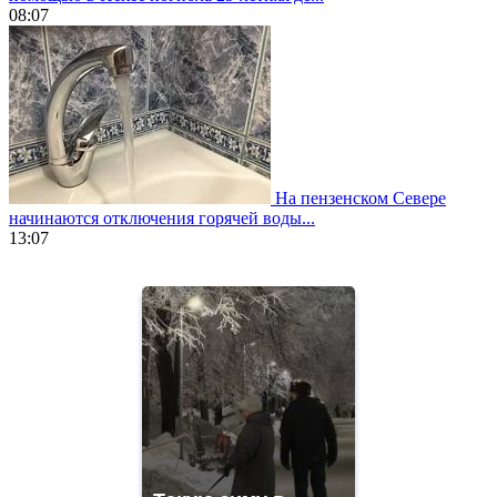
08:07
На пензенском Севере
начинаются отключения горячей воды...
13:07
https://www.vapesstores.fr/
meilleure
cigarette
electronique
best
quality
aaa
swiss
movement.
https://gradewatches.to/
mens
and