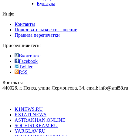
store
Культура
on
the
Инфо
pursuit
of
Контакты
the
Пользовательское соглашение
most
Правила перепечатки
effective
sophistication
Присоединяйтесь!
also
just
Вконтакте
the
Facebook
right
Twitter
blend
RSS
in
Контакты
creation
440026, г. Пенза, улица Лермонтова, 34, email: info@smi58.ru
completely
unique
Все порталы НМГ
dazzling
type.
K1NEWS.RU
reddit
KSTATI.NEWS
sevenfridayreplica.ru
ASTRAKHAN.ONLINE
sevenfriday
SOCHISTREAM.RU
outlet
YARGLAV.RU
is