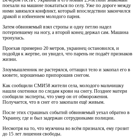
поехали на машине покататься по селу. Уже по дороге между
ними завязался конфликт, который впоследствии закончился
дракой и избиением молодого парня.
Затем обвиняемый взял стропы и одну петлю надел
потерпевшему на ногу, а второй конец держал сам. Машина
тронулась.
Проехав примерно 20 метров, украинец остановился, и
подойдя к жертве, он увидел, что парень не подаёт признаков
жизни.
Злоумышленник не растерялся, оттащил тело и закопал его в
кювете, хорошенько припорошив снегом.
Как сообщили СМИ58 жители села, молодого мальчишку
нашли охотники по следам крови на снегу. Позднее матери
сообщили эксперты, что умер он от обморожения.
Получается, что в снег его закопали ещё живым.
После этих страшных событий обвиняемый уехал обратно в
Украину, где и был задержан сотрудниками полиции.
Несмотря на то, что мужчина во всём признался, ему грозит
до 15 лет лишения свободы.