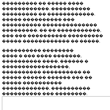
��������� �� ����� ����
������������. ����������
��������� �� ������������.
����� ���������� ���
���������� ��������������
���������. �� �� �����������,
��� ��� ���������� ���������
����� ������������ �� �����.
���������� ��������
���� � ��� ���� �������,
���������� ����, ������ �
�����������������,
���������� ���������� ��
����� ������ ������ ��� ��
����� ����������
������������, ����������
���������� ��� ��������.