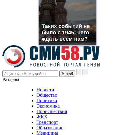
you
need.
replica
franck
muller
Таких событий не
rolex
было с 1945: чего
even
though
ждать всем нам?
the
prices
are
higher
however
visitors
nevertheless
Разделы
believe
that
Новости
good
Общество
value.
Политика
who
Экономика
sells
Происшествия
the
ЖКХ
best
Транспорт
phyrevape.com
Образование
vape
Медицина