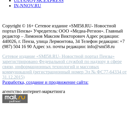
ULYANOVSK.EXPRESS
the
IN-NNOV.RU
first
choice
Согласие на обработку персональных данных
Политика по
for
защите персональных данных
high-
Copyright © 16+ Сетевое издание «SMI58.RU- Новостной
end
портал Пензы» Учредитель: ООО «Медиа-Регион». Главный
people.
редактор – Лимонов Максим Викторович Адрес редакции:
440026, г. Пенза, улица Лермонтова, 34 Телефон редакции: +7
(987) 504 16 90 Адрес эл. почты редакции: info@smi58.ru
Сетевое издание «SMI58.RU- Новостной портал Пензы»
зарегистрировано Федеральной службой по надзору в сфере
связи, информационных технологий и массовых
коммуникаций (регистрационный номер Эл № ФС77-64334 от
31.12.2015)
Разработка, создание и продвижение сайта:
агентство интернет-маркетинга