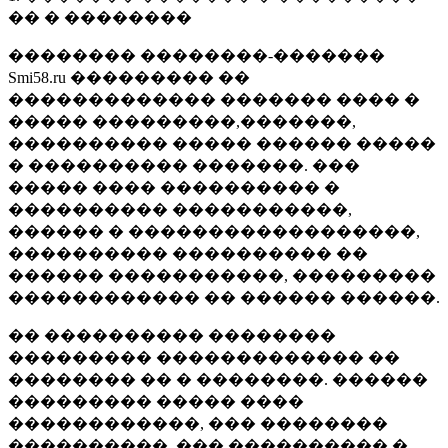
�� � ��������
�������� ��������-�������
Smi58.ru ��������� ��
������������� ������� ���� �
����� ���������,�������,
���������� ����� ������ �����
� ���������� �������. ���
����� ���� ���������� �
���������� �����������,
������ � ������������������,
���������� ���������� ��
������ �����������, ���������
������������ �� ������ ������.
�� ���������� ��������
��������� ������������� ��
�������� �� � ��������. ������
��������� ����� ����
������������, ��� ��������
����������, ��� ���������� �