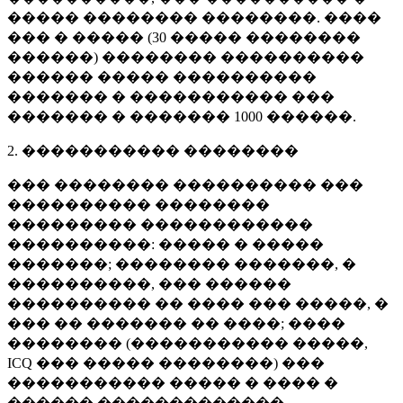
����� �������� ��������. ����
��� � ����� (
30 �����
��������
������) �������� ����������
������ ����� ����������
������� � ����������� ���
������� � �������
1000 ������
.
2. ����������� ��������
��� �������� ���������� ���
���������� ��������
��������� ������������
����������: ����� � �����
�������; �������� �������, �
����������, ��� ������
���������� �� ���� ��� �����, �
��� �� ������� �� ����; ����
�������� (����������� �����,
ICQ ��� ����� ��������) ���
����������� ����� � ���� �
������ �������������.