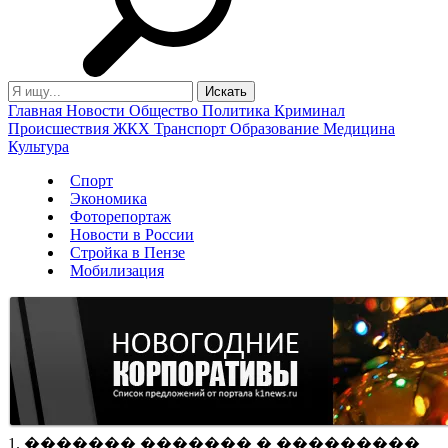
Главная
Новости
Общество
Политика
Криминал
Происшествия
ЖКХ
Транспорт
Образование
Медицина
Культура
Спорт
Экономика
Фоторепортаж
Новости в России
Стройка в Пензе
Мобилизация
1. ������� ������� � ���������