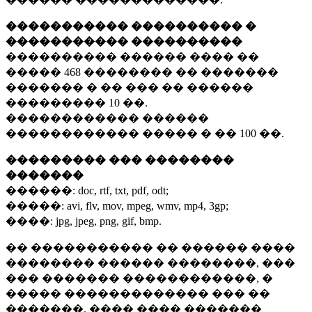
����������� ���������� �
����������� ����������
���������� ������ ���� ��
�����
468 ��������
�� �������
������� � �� ��� �� ������
���������
10 ��.
������������ ������
������������ ����� � ��
100 ��.
��������� ��� ��������
�������
������:
doc, rtf, txt, pdf, odt;
�����:
avi, flv, mov, mpeg, wmv, mp4, 3gp;
����:
jpg, jpeg, png, gif, bmp.
�� ����������� �� ������ ����
�������� ������ ��������, ���
��� ������� ������������, �
����� ������������� ��� ��
�������. ���� ���� �������