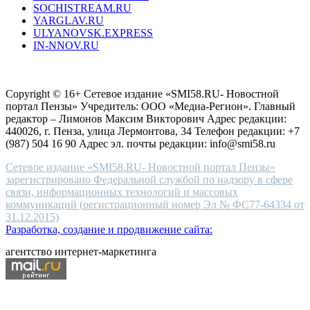
SOCHISTREAM.RU
outlet
YARGLAV.RU
is
ULYANOVSK.EXPRESS
the
IN-NNOV.RU
first
choice
Согласие на обработку персональных данных
Политика по
for
защите персональных данных
high-
Copyright © 16+ Сетевое издание «SMI58.RU- Новостной
end
портал Пензы» Учредитель: ООО «Медиа-Регион». Главный
people.
редактор – Лимонов Максим Викторович Адрес редакции:
440026, г. Пенза, улица Лермонтова, 34 Телефон редакции: +7
(987) 504 16 90 Адрес эл. почты редакции: info@smi58.ru
Сетевое издание «SMI58.RU- Новостной портал Пензы»
зарегистрировано Федеральной службой по надзору в сфере
связи, информационных технологий и массовых
коммуникаций (регистрационный номер Эл № ФС77-64334 от
31.12.2015)
Разработка, создание и продвижение сайта:
агентство интернет-маркетинга