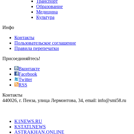
Транспорт
phyrevape.com
Образование
vape
Медицина
store
Культура
on
the
Инфо
pursuit
of
Контакты
the
Пользовательское соглашение
most
Правила перепечатки
effective
sophistication
Присоединяйтесь!
also
just
Вконтакте
the
Facebook
right
Twitter
blend
RSS
in
Контакты
creation
440026, г. Пенза, улица Лермонтова, 34, email: info@smi58.ru
completely
unique
Все порталы НМГ
dazzling
type.
K1NEWS.RU
reddit
KSTATI.NEWS
sevenfridayreplica.ru
ASTRAKHAN.ONLINE
sevenfriday