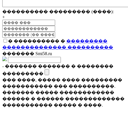
���������� ��������� (����):
+
� ���������� �
���������
�������������� ����������
������� Smi58.ru
- ������� ������� � ��������
���������
��� ����, ����� ���� ���������
����������� ��� ����������.
������� ����� ������������
������ � ������ �������������
����������� ����� � ����.