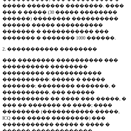
����� �������� ��������. ����
��� � ����� (
30 �����
��������
������) �������� ����������
������ ����� ����������
������� � ����������� ���
������� � �������
1000 ������
.
2. ����������� ��������
��� �������� ���������� ���
���������� ��������
��������� ������������
����������: ����� � �����
�������; �������� �������, �
����������, ��� ������
���������� �� ���� ��� �����, �
��� �� ������� �� ����; ����
�������� (����������� �����,
ICQ ��� ����� ��������) ���
����������� ����� � ���� �
������ �������������.