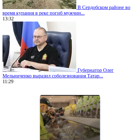
В Сердобском районе во
время купания в реке погиб мужчин...
13:32
Губернатор Олег
Мельниченко выразил соболезнования Татар...
11:29
https://www.vapesstores.fr/
meilleure
cigarette
electronique
best
quality
aaa
swiss
movement.