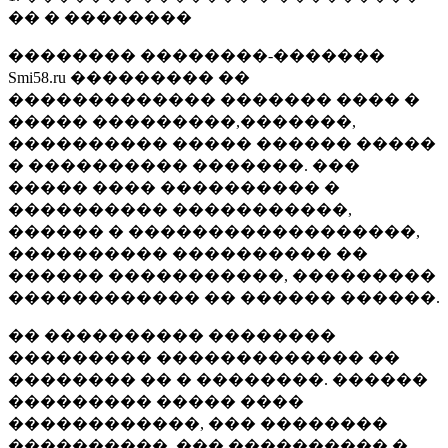
�� � ��������
�������� ��������-�������
Smi58.ru ��������� ��
������������� ������� ���� �
����� ���������,�������,
���������� ����� ������ �����
� ���������� �������. ���
����� ���� ���������� �
���������� �����������,
������ � ������������������,
���������� ���������� ��
������ �����������, ���������
������������ �� ������ ������.
�� ���������� ��������
��������� ������������� ��
�������� �� � ��������. ������
��������� ����� ����
������������, ��� ��������
����������, ��� ���������� �