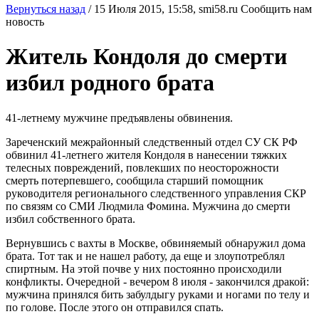
Вернуться назад
/
15 Июля 2015, 15:58,
smi58.ru
Сообщить нам
новость
Житель Кондоля до смерти
избил родного брата
41-летнему мужчине предъявлены обвинения.
Зареченский межрайонный следственный отдел СУ СК РФ
обвинил 41-летнего жителя Кондоля в нанесении тяжких
телесных повреждений, повлекших по неосторожности
смерть потерпевшего, сообщила старший помощник
руководителя регионального следственного управления СКР
по связям со СМИ Людмила Фомина. Мужчина до смерти
избил собственного брата.
Вернувшись с вахты в Москве, обвиняемый обнаружил дома
брата. Тот так и не нашел работу, да еще и злоупотреблял
спиртным. На этой почве у них постоянно происходили
конфликты. Очередной - вечером 8 июля - закончился дракой:
мужчина принялся бить забулдыгу руками и ногами по телу и
по голове. После этого он отправился спать.