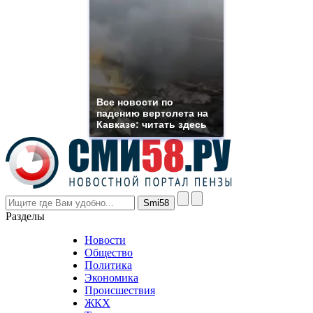
suns.ru/
which
you
need.
replica
franck
muller
rolex
Все новости по
even
падению вертолета на
though
Кавказе: читать здесь
the
prices
are
higher
however
visitors
nevertheless
Разделы
believe
that
Новости
good
Общество
value.
Политика
who
Экономика
sells
Происшествия
the
ЖКХ
best