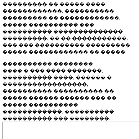
��������� �� ����� ����
������������. ����������
��������� �� ������������.
����� ���������� ���
���������� ��������������
���������. �� �� �����������,
��� ��� ���������� ���������
����� ������������ �� �����.
���������� ��������
���� � ��� ���� �������,
���������� ����, ������ �
�����������������,
���������� ���������� ��
����� ������ ������ ��� ��
����� ����������
������������, ����������
���������� ��� ��������.