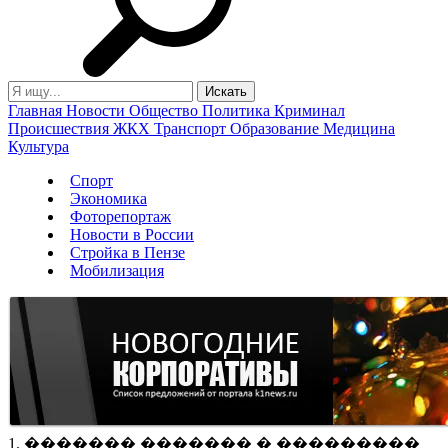
Главная
Новости
Общество
Политика
Криминал
Происшествия
ЖКХ
Транспорт
Образование
Медицина
Культура
Спорт
Экономика
Фоторепортаж
Новости в России
Стройка в Пензе
Мобилизация
1. ������� ������� � ���������