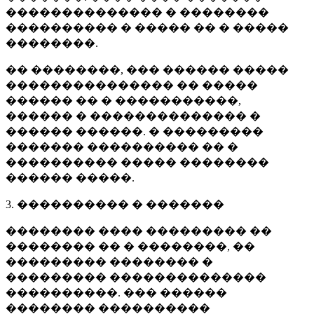
�������������� � ��������
���������� � ����� �� � �����
��������.
�� ��������, ��� ������ �����
��������������� �� �����
������ �� � �����������,
������ � �������������� �
������ ������. � ���������
������� ���������� �� �
���������� ����� ��������
������ �����.
3. ���������� � �������
�������� ���� ��������� ��
�������� �� � ��������, ��
��������� �������� �
��������� ��������������
����������. ��� ������
�������� ����������