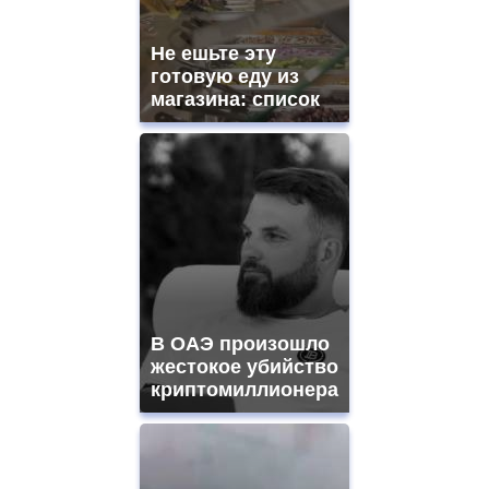
https://gradewatches.to/
mens
and
Не ешьте эту
ladies
готовую еду из
watches
магазина: список
for
sale.
https://www.replicasrelojes.to/
mens
and
ladies
watches
for
sale.
best
vape
shops
В ОАЭ произошло
site.
offer
жестокое убийство
all
криптомиллионера
kinds
of
high
quality
https://www.phoenix-