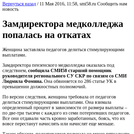
Вернуться назад
/
11 Мая 2016, 11:58,
smi58.ru
Сообщить нам
новость
Замдиректора медколледжа
попалась на откатах
Женщина заставляла педагогов делиться стимулирующими
выплатами.
Замдиректора пензенского медколледжа оказалась под
следствием,
сообщила СМИ58 старший помощник
руководителя регионального СУ СКР по связям со СМИ
Людмила Фомина.
Она обвиняется по 286 статье УК в
превышении должностных полномочий.
По версии следствия, женщина требовала от педагогов
делиться стимулирующими выплатами. Она взимала
определенный процент в зависимости от размера выплаты –
по две-три тысячи с каждого из семи потерпевших педагогов.
Все они отдавали часть кровно заработанных, боясь, что их
вовсе перестанут начислять или начислят еще меньше.
Таким образом, подозреваемая получала не менее пятнадцати