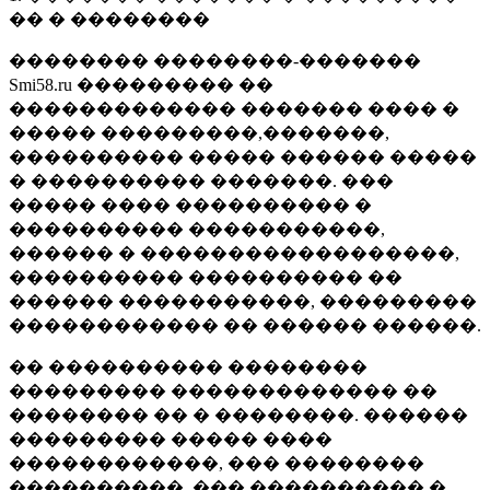
�� � ��������
�������� ��������-�������
Smi58.ru ��������� ��
������������� ������� ���� �
����� ���������,�������,
���������� ����� ������ �����
� ���������� �������. ���
����� ���� ���������� �
���������� �����������,
������ � ������������������,
���������� ���������� ��
������ �����������, ���������
������������ �� ������ ������.
�� ���������� ��������
��������� ������������� ��
�������� �� � ��������. ������
��������� ����� ����
������������, ��� ��������
����������, ��� ���������� �