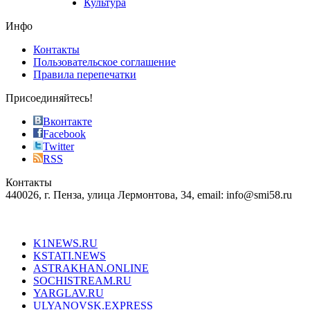
Культура
on
the
Инфо
pursuit
of
Контакты
the
Пользовательское соглашение
most
Правила перепечатки
effective
sophistication
Присоединяйтесь!
also
just
Вконтакте
the
Facebook
right
Twitter
blend
RSS
in
Контакты
creation
440026, г. Пенза, улица Лермонтова, 34, email: info@smi58.ru
completely
unique
Все порталы НМГ
dazzling
type.
K1NEWS.RU
reddit
KSTATI.NEWS
sevenfridayreplica.ru
ASTRAKHAN.ONLINE
sevenfriday
SOCHISTREAM.RU
outlet
YARGLAV.RU
is
ULYANOVSK.EXPRESS
the