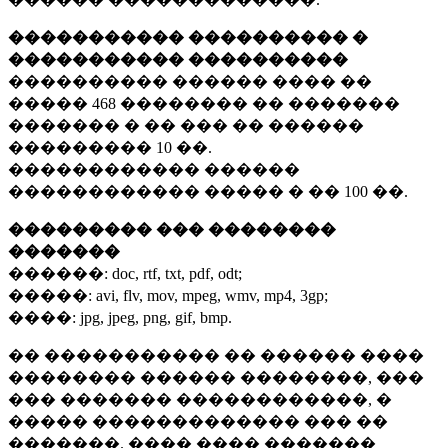
����������� ���������� �
����������� ����������
���������� ������ ���� ��
�����
468 ��������
�� �������
������� � �� ��� �� ������
���������
10 ��.
������������ ������
������������ ����� � ��
100 ��.
��������� ��� ��������
�������
������:
doc, rtf, txt, pdf, odt;
�����:
avi, flv, mov, mpeg, wmv, mp4, 3gp;
����:
jpg, jpeg, png, gif, bmp.
�� ����������� �� ������ ����
�������� ������ ��������, ���
��� ������� ������������, �
����� ������������� ��� ��
�������. ���� ���� �������