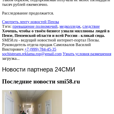
тысяч рублей ежемесячно.
Расследование продолжается.
Смотреть ленту новостей Пензы
Тэги:
превышение полномочий
,
медколледж
,
следствие
Хочешь, чтобы о твоём бизнесе узнали миллионы людей в
Пензе, Пензенской области и всей России - кликай сюда.
SMI58.ru - ведущий новостной интернет-портал Пензы.
Руководитель отдела продаж
Самохвалов Василий
Викторович
+7 (999) 784-45-35
sochistream.reklama.rop@gmail.com
Узнать условия размещения
загрузка...
Новости партнера 24СМИ
Последние новости smi58.ru