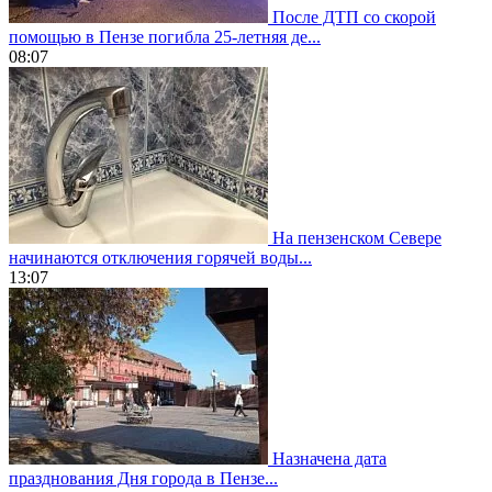
После ДТП со скорой
помощью в Пензе погибла 25-летняя де...
08:07
На пензенском Севере
начинаются отключения горячей воды...
13:07
Назначена дата
празднования Дня города в Пензе...