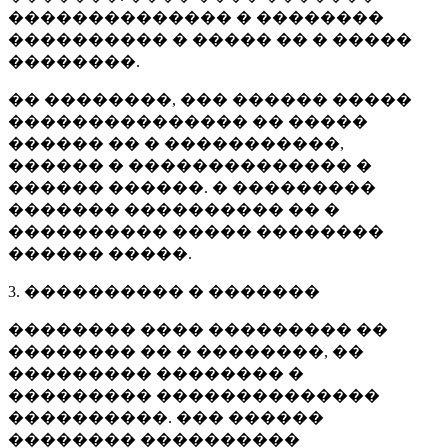
�������������� � ��������
���������� � ����� �� � �����
��������.
�� ��������, ��� ������ �����
��������������� �� �����
������ �� � �����������,
������ � �������������� �
������ ������. � ���������
������� ���������� �� �
���������� ����� ��������
������ �����.
3. ���������� � �������
�������� ���� ��������� ��
�������� �� � ��������, ��
��������� �������� �
��������� ��������������
����������. ��� ������
�������� ����������