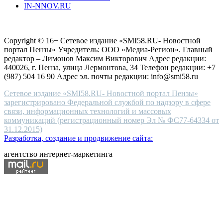
IN-NNOV.RU
first
choice
Согласие на обработку персональных данных
Политика по
for
защите персональных данных
high-
Copyright © 16+ Сетевое издание «SMI58.RU- Новостной
end
портал Пензы» Учредитель: ООО «Медиа-Регион». Главный
people.
редактор – Лимонов Максим Викторович Адрес редакции:
440026, г. Пенза, улица Лермонтова, 34 Телефон редакции: +7
(987) 504 16 90 Адрес эл. почты редакции: info@smi58.ru
Сетевое издание «SMI58.RU- Новостной портал Пензы»
зарегистрировано Федеральной службой по надзору в сфере
связи, информационных технологий и массовых
коммуникаций (регистрационный номер Эл № ФС77-64334 от
31.12.2015)
Разработка, создание и продвижение сайта:
агентство интернет-маркетинга