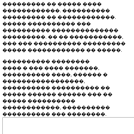
��������� �� ����� ����
������������. ����������
��������� �� ������������.
����� ���������� ���
���������� ��������������
���������. �� �� �����������,
��� ��� ���������� ���������
����� ������������ �� �����.
���������� ��������
���� � ��� ���� �������,
���������� ����, ������ �
�����������������,
���������� ���������� ��
����� ������ ������ ��� ��
����� ����������
������������, ����������
���������� ��� ��������.