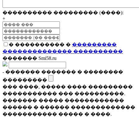
���������� ��������� (����):
+
� ���������� �
���������
�������������� ����������
������� Smi58.ru
- ������� ������� � ��������
���������
��� ����, ����� ���� ���������
����������� ��� ����������.
������� ����� ������������
������ � ������ �������������
����������� ����� � ����.