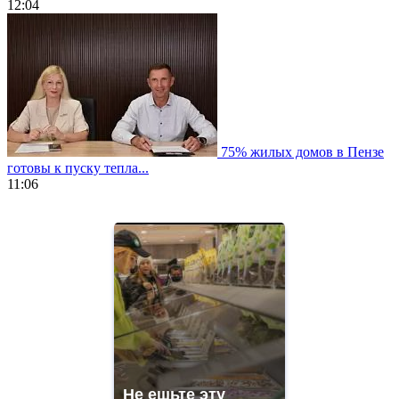
12:04
75% жилых домов в Пензе
готовы к пуску тепла...
11:06
https://www.vapesstores.fr/
meilleure
cigarette
electronique
best
quality
aaa
swiss
movement.
https://gradewatches.to/
mens
and
Не ешьте эту