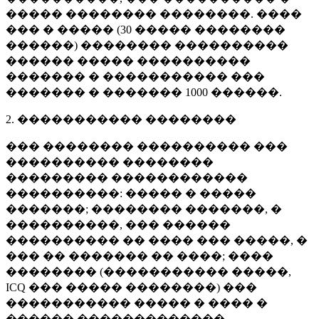
����� �������� ��������. ����
��� � ����� (
30 �����
��������
������) �������� ����������
������ ����� ����������
������� � ����������� ���
������� � �������
1000 ������
.
2. ����������� ��������
��� �������� ���������� ���
���������� ��������
��������� ������������
����������: ����� � �����
�������; �������� �������, �
����������, ��� ������
���������� �� ���� ��� �����, �
��� �� ������� �� ����; ����
�������� (����������� �����,
ICQ ��� ����� ��������) ���
����������� ����� � ���� �
������ �������������.