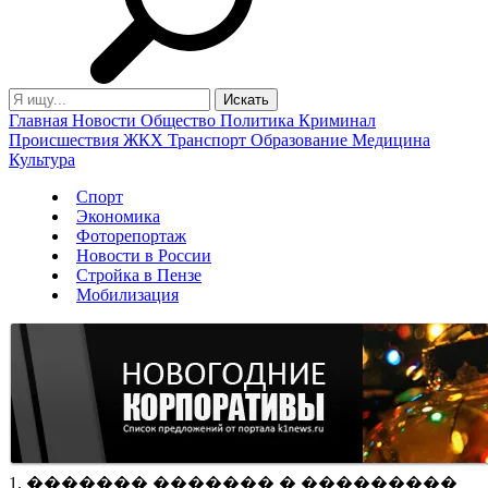
Главная
Новости
Общество
Политика
Криминал
Происшествия
ЖКХ
Транспорт
Образование
Медицина
Культура
Спорт
Экономика
Фоторепортаж
Новости в России
Стройка в Пензе
Мобилизация
1. ������� ������� � ���������