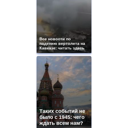
quality
aaa
swiss
movement.
https://gradewatches.to/
mens
and
ladies
Все новости по
падению вертолета на
watches
Кавказе: читать здесь
for
sale.
https://www.replicasrelojes.to/
mens
and
ladies
watches
for
sale.
best
vape
shops
Таких событий не
site.
offer
было с 1945: чего
all
ждать всем нам?
kinds