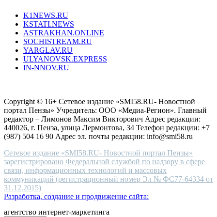
type.
K1NEWS.RU
reddit
KSTATI.NEWS
sevenfridayreplica.ru
ASTRAKHAN.ONLINE
sevenfriday
SOCHISTREAM.RU
outlet
YARGLAV.RU
is
ULYANOVSK.EXPRESS
the
IN-NNOV.RU
first
choice
Согласие на обработку персональных данных
Политика по
for
защите персональных данных
high-
Copyright © 16+ Сетевое издание «SMI58.RU- Новостной
end
портал Пензы» Учредитель: ООО «Медиа-Регион». Главный
people.
редактор – Лимонов Максим Викторович Адрес редакции:
440026, г. Пенза, улица Лермонтова, 34 Телефон редакции: +7
(987) 504 16 90 Адрес эл. почты редакции: info@smi58.ru
Сетевое издание «SMI58.RU- Новостной портал Пензы»
зарегистрировано Федеральной службой по надзору в сфере
связи, информационных технологий и массовых
коммуникаций (регистрационный номер Эл № ФС77-64334 от
31.12.2015)
Разработка, создание и продвижение сайта:
агентство интернет-маркетинга