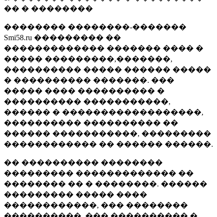
�� � ��������
�������� ��������-�������
Smi58.ru ��������� ��
������������� ������� ���� �
����� ���������,�������,
���������� ����� ������ �����
� ���������� �������. ���
����� ���� ���������� �
���������� �����������,
������ � ������������������,
���������� ���������� ��
������ �����������, ���������
������������ �� ������ ������.
�� ���������� ��������
��������� ������������� ��
�������� �� � ��������. ������
��������� ����� ����
������������, ��� ��������
����������, ��� ���������� �