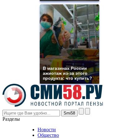
of
high
quality
https://www.phoenix-
suns.ru/
which
you
need.
replica
franck
muller
rolex
В магазинах России
even
ажиотаж из-за этого
though
продукта: что купить?
the
prices
are
higher
however
visitors
nevertheless
Разделы
believe
that
Новости
good
Общество
value.