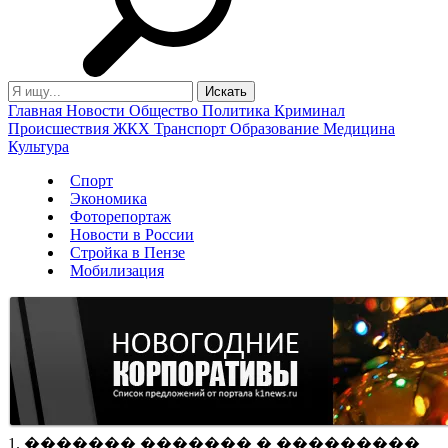
Главная
Новости
Общество
Политика
Криминал
Происшествия
ЖКХ
Транспорт
Образование
Медицина
Культура
Спорт
Экономика
Фоторепортаж
Новости в России
Стройка в Пензе
Мобилизация
1. ������� ������� � ���������