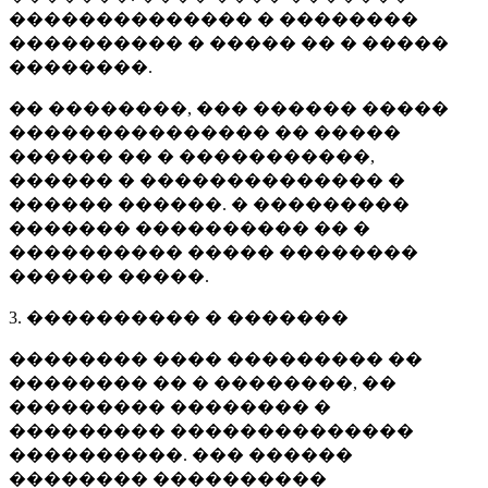
�������������� � ��������
���������� � ����� �� � �����
��������.
�� ��������, ��� ������ �����
��������������� �� �����
������ �� � �����������,
������ � �������������� �
������ ������. � ���������
������� ���������� �� �
���������� ����� ��������
������ �����.
3. ���������� � �������
�������� ���� ��������� ��
�������� �� � ��������, ��
��������� �������� �
��������� ��������������
����������. ��� ������
�������� ����������