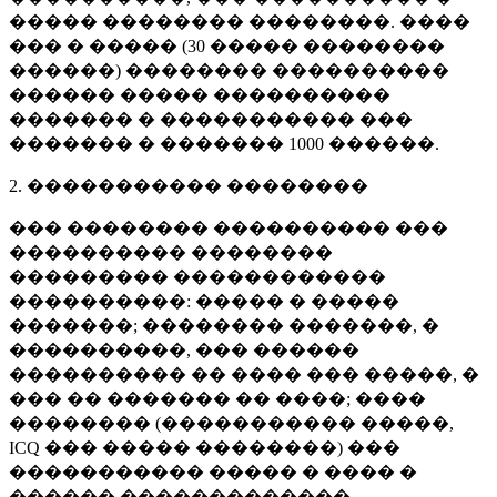
����� �������� ��������. ����
��� � ����� (
30 �����
��������
������) �������� ����������
������ ����� ����������
������� � ����������� ���
������� � �������
1000 ������
.
2. ����������� ��������
��� �������� ���������� ���
���������� ��������
��������� ������������
����������: ����� � �����
�������; �������� �������, �
����������, ��� ������
���������� �� ���� ��� �����, �
��� �� ������� �� ����; ����
�������� (����������� �����,
ICQ ��� ����� ��������) ���
����������� ����� � ���� �
������ �������������.