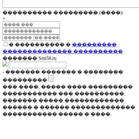
���������� ��������� (����):
+
� ���������� �
���������
�������������� ����������
������� Smi58.ru
- ������� ������� � ��������
���������
��� ����, ����� ���� ���������
����������� ��� ����������.
������� ����� ������������
������ � ������ �������������
����������� ����� � ����.