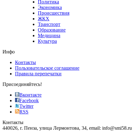
Политика
who
Экономика
sells
Происшествия
the
ЖКХ
best
Транспорт
phyrevape.com
Образование
vape
Медицина
store
Культура
on
the
Инфо
pursuit
of
Контакты
the
Пользовательское соглашение
most
Правила перепечатки
effective
sophistication
Присоединяйтесь!
also
just
Вконтакте
the
Facebook
right
Twitter
blend
RSS
in
Контакты
creation
440026, г. Пенза, улица Лермонтова, 34, email: info@smi58.ru
completely
unique
Все порталы НМГ
dazzling