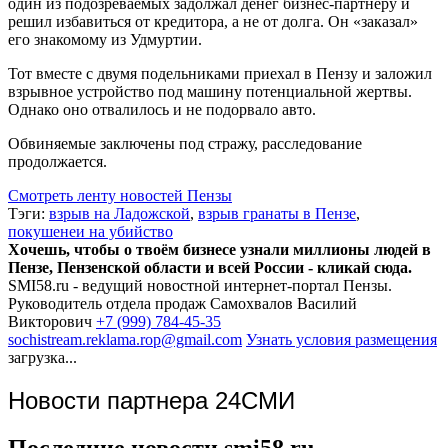
один из подозреваемых задолжал денег бизнес-партнеру и
решил избавиться от кредитора, а не от долга. Он «заказал»
его знакомому из Удмуртии.
Тот вместе с двумя подельниками приехал в Пензу и заложил
взрывное устройство под машину потенциальной жертвы.
Однако оно отвалилось и не подорвало авто.
Обвиняемые заключены под стражу, расследование
продолжается.
Смотреть ленту новостей Пензы
Тэги:
взрыв на Ладожской
,
взрыв гранаты в Пензе
,
покушенеи на убийство
Хочешь, чтобы о твоём бизнесе узнали миллионы людей в
Пензе, Пензенской области и всей России - кликай сюда.
SMI58.ru - ведущий новостной интернет-портал Пензы.
Руководитель отдела продаж
Самохвалов Василий
Викторович
+7 (999) 784-45-35
sochistream.reklama.rop@gmail.com
Узнать условия размещения
загрузка...
Новости партнера 24СМИ
Последние новости smi58.ru