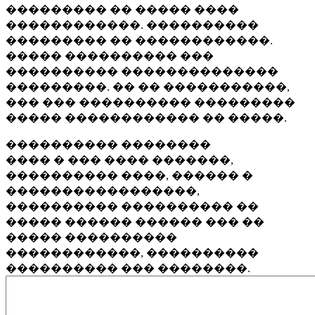
��������� �� ����� ����
������������. ����������
��������� �� ������������.
����� ���������� ���
���������� ��������������
���������. �� �� �����������,
��� ��� ���������� ���������
����� ������������ �� �����.
���������� ��������
���� � ��� ���� �������,
���������� ����, ������ �
�����������������,
���������� ���������� ��
����� ������ ������ ��� ��
����� ����������
������������, ����������
���������� ��� ��������.