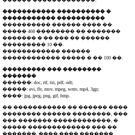
����������� ���������� �
����������� ����������
���������� ������ ���� ��
�����
468 ��������
�� �������
������� � �� ��� �� ������
���������
10 ��.
������������ ������
������������ ����� � ��
100 ��.
��������� ��� ��������
�������
������:
doc, rtf, txt, pdf, odt;
�����:
avi, flv, mov, mpeg, wmv, mp4, 3gp;
����:
jpg, jpeg, png, gif, bmp.
�� ����������� �� ������ ����
�������� ������ ��������, ���
��� ������� ������������, �
����� ������������� ��� ��
�������. ���� ���� �������