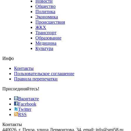
Новости
good
Общество
value.
Политика
who
Экономика
sells
Происшествия
the
ЖКХ
best
Транспорт
phyrevape.com
Образование
vape
Медицина
store
Культура
on
the
Инфо
pursuit
of
Контакты
the
Пользовательское соглашение
most
Правила перепечатки
effective
sophistication
Присоединяйтесь!
also
just
Вконтакте
the
Facebook
right
Twitter
blend
RSS
in
Контакты
creation
440026, г. Пенза, улица Лермонтова, 34, email: info@smi58.ru
completely