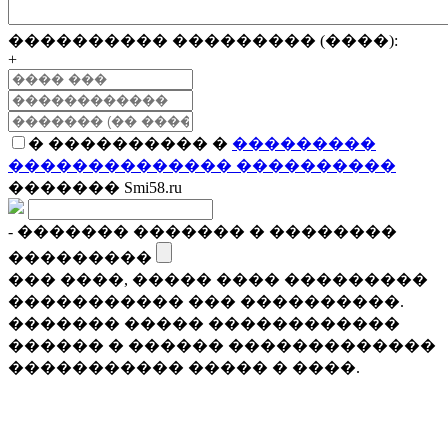
���������� ��������� (����):
+
� ���������� �
���������
�������������� ����������
������� Smi58.ru
- ������� ������� � ��������
���������
��� ����, ����� ���� ���������
����������� ��� ����������.
������� ����� ������������
������ � ������ �������������
����������� ����� � ����.