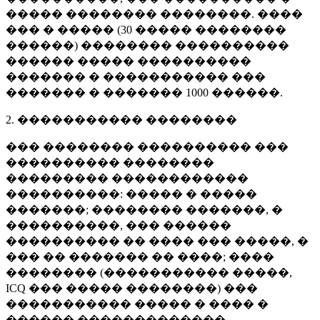
����� �������� ��������. ����
��� � ����� (
30 �����
��������
������) �������� ����������
������ ����� ����������
������� � ����������� ���
������� � �������
1000 ������
.
2. ����������� ��������
��� �������� ���������� ���
���������� ��������
��������� ������������
����������: ����� � �����
�������; �������� �������, �
����������, ��� ������
���������� �� ���� ��� �����, �
��� �� ������� �� ����; ����
�������� (����������� �����,
ICQ ��� ����� ��������) ���
����������� ����� � ���� �
������ �������������.