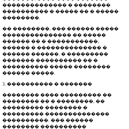
�������������� � ��������
���������� � ����� �� � �����
��������.
�� ��������, ��� ������ �����
��������������� �� �����
������ �� � �����������,
������ � �������������� �
������ ������. � ���������
������� ���������� �� �
���������� ����� ��������
������ �����.
3. ���������� � �������
�������� ���� ��������� ��
�������� �� � ��������, ��
��������� �������� �
��������� ��������������
����������. ��� ������
�������� ����������