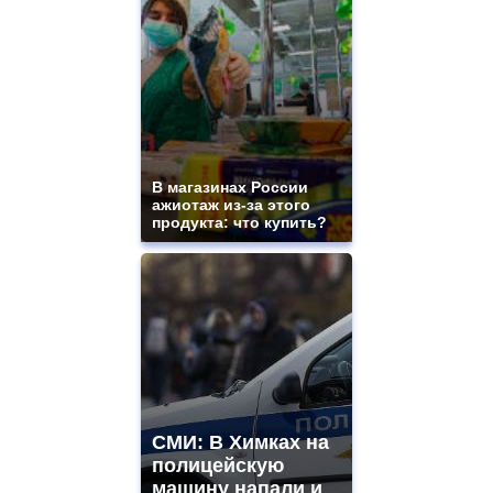
electronique
best
quality
aaa
swiss
movement.
https://gradewatches.to/
mens
and
ladies
В магазинах России
ажиотаж из-за этого
watches
продукта: что купить?
for
sale.
https://www.replicasrelojes.to/
mens
and
ladies
watches
for
sale.
best
vape
СМИ: В Химках на
shops
полицейскую
site.
offer
машину напали и