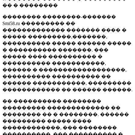
�� � ��������
�������� ��������-�������
Smi58.ru ��������� ��
������������� ������� ���� �
����� ���������,�������,
���������� ����� ������ �����
� ���������� �������. ���
����� ���� ���������� �
���������� �����������,
������ � ������������������,
���������� ���������� ��
������ �����������, ���������
������������ �� ������ ������.
�� ���������� ��������
��������� ������������� ��
�������� �� � ��������. ������
��������� ����� ����
������������, ��� ��������
����������, ��� ���������� �