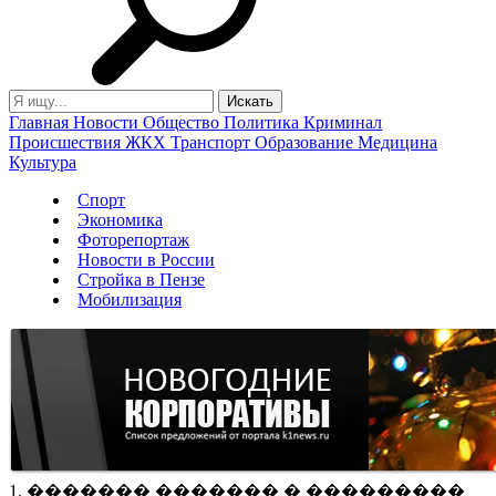
Главная
Новости
Общество
Политика
Криминал
Происшествия
ЖКХ
Транспорт
Образование
Медицина
Культура
Спорт
Экономика
Фоторепортаж
Новости в России
Стройка в Пензе
Мобилизация
1. ������� ������� � ���������