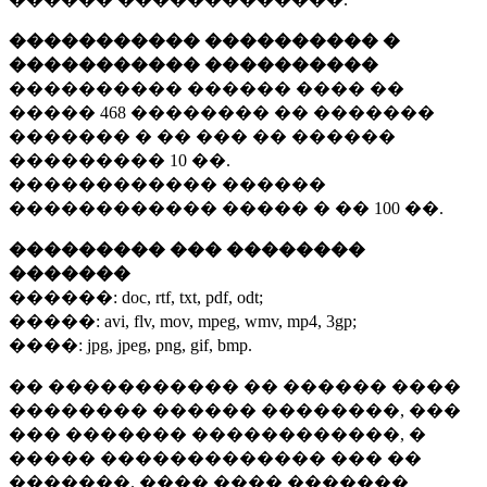
����������� ���������� �
����������� ����������
���������� ������ ���� ��
�����
468 ��������
�� �������
������� � �� ��� �� ������
���������
10 ��.
������������ ������
������������ ����� � ��
100 ��.
��������� ��� ��������
�������
������:
doc, rtf, txt, pdf, odt;
�����:
avi, flv, mov, mpeg, wmv, mp4, 3gp;
����:
jpg, jpeg, png, gif, bmp.
�� ����������� �� ������ ����
�������� ������ ��������, ���
��� ������� ������������, �
����� ������������� ��� ��
�������. ���� ���� �������