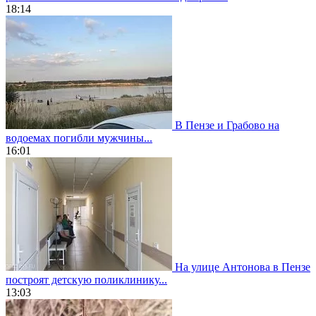
18:14
В Пензе и Грабово на
водоемах погибли мужчины...
16:01
На улице Антонова в Пензе
построят детскую поликлинику...
13:03