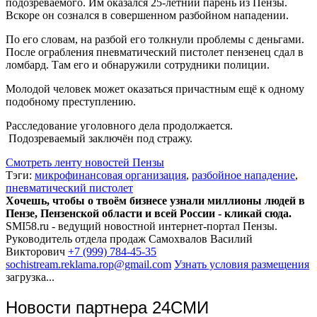
подозреваемого. Им оказался 25-летний парень из Пензы.
Вскоре он сознался в совершенном разбойном нападении.
По его словам, на разбой его толкнули проблемы с деньгами.
После ограбления пневматический пистолет пензенец сдал в
ломбард. Там его и обнаружили сотрудники полиции.
Молодой человек может оказаться причастным ещё к одному
подобному преступлению.
Расследование уголовного дела продолжается.
Подозреваемый заключён под стражу.
Смотреть ленту новостей Пензы
Тэги:
микрофинансовая организация
,
разбойное нападение
,
пневматический пистолет
Хочешь, чтобы о твоём бизнесе узнали миллионы людей в
Пензе, Пензенской области и всей России - кликай сюда.
SMI58.ru - ведущий новостной интернет-портал Пензы.
Руководитель отдела продаж
Самохвалов Василий
Викторович
+7 (999) 784-45-35
sochistream.reklama.rop@gmail.com
Узнать условия размещения
загрузка...
Новости партнера 24СМИ