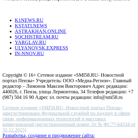
unique
Все порталы НМГ
dazzling
type.
K1NEWS.RU
reddit
KSTATI.NEWS
sevenfridayreplica.ru
ASTRAKHAN.ONLINE
sevenfriday
SOCHISTREAM.RU
outlet
YARGLAV.RU
is
ULYANOVSK.EXPRESS
the
IN-NNOV.RU
first
choice
Согласие на обработку персональных данных
Политика по
for
защите персональных данных
high-
Copyright © 16+ Сетевое издание «SMI58.RU- Новостной
end
портал Пензы» Учредитель: ООО «Медиа-Регион». Главный
people.
редактор – Лимонов Максим Викторович Адрес редакции:
440026, г. Пенза, улица Лермонтова, 34 Телефон редакции: +7
(987) 504 16 90 Адрес эл. почты редакции: info@smi58.ru
Сетевое издание «SMI58.RU- Новостной портал Пензы»
зарегистрировано Федеральной службой по надзору в сфере
связи, информационных технологий и массовых
коммуникаций (регистрационный номер Эл № ФС77-64334 от
31.12.2015)
Разработка, создание и продвижение сайта: