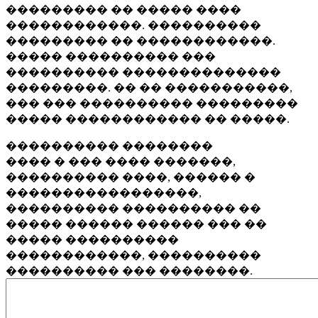
��������� �� ����� ����
������������. ����������
��������� �� ������������.
����� ���������� ���
���������� ��������������
���������. �� �� �����������,
��� ��� ���������� ���������
����� ������������ �� �����.
���������� ��������
���� � ��� ���� �������,
���������� ����, ������ �
�����������������,
���������� ���������� ��
����� ������ ������ ��� ��
����� ����������
������������, ����������
���������� ��� ��������.