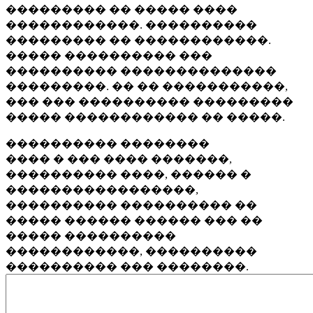
��������� �� ����� ����
������������. ����������
��������� �� ������������.
����� ���������� ���
���������� ��������������
���������. �� �� �����������,
��� ��� ���������� ���������
����� ������������ �� �����.
���������� ��������
���� � ��� ���� �������,
���������� ����, ������ �
�����������������,
���������� ���������� ��
����� ������ ������ ��� ��
����� ����������
������������, ����������
���������� ��� ��������.