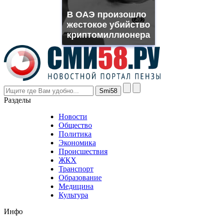
muller
В ОАЭ произошло
rolex
жестокое убийство
even
though
криптомиллионера
the
prices
are
higher
however
visitors
nevertheless
Разделы
believe
that
Новости
good
Общество
value.
Политика
who
Экономика
sells
Происшествия
the
ЖКХ
best
Транспорт
phyrevape.com
Образование
vape
Медицина
store
Культура
on
the
Инфо
pursuit