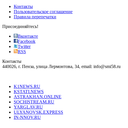
of
Контакты
the
Пользовательское соглашение
most
Правила перепечатки
effective
sophistication
Присоединяйтесь!
also
just
Вконтакте
the
Facebook
right
Twitter
blend
RSS
in
Контакты
creation
440026, г. Пенза, улица Лермонтова, 34, email: info@smi58.ru
completely
unique
Все порталы НМГ
dazzling
type.
K1NEWS.RU
reddit
KSTATI.NEWS
sevenfridayreplica.ru
ASTRAKHAN.ONLINE
sevenfriday
SOCHISTREAM.RU
outlet
YARGLAV.RU
is
ULYANOVSK.EXPRESS
the
IN-NNOV.RU
first
choice
Согласие на обработку персональных данных
Политика по