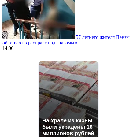
57-летнего жителя Пензы
обвиняют в расправе над знакомым...
14:06
https://www.vapesstores.fr/
meilleure
cigarette
electronique
best
quality
aaa
swiss
movement.
https://gradewatches.to/
mens
and
На Урале из казны
ladies
были украдены 18
watches
миллионов рублей
for