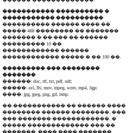
����������� ���������� �
����������� ����������
���������� ������ ���� ��
�����
468 ��������
�� �������
������� � �� ��� �� ������
���������
10 ��.
������������ ������
������������ ����� � ��
100 ��.
��������� ��� ��������
�������
������:
doc, rtf, txt, pdf, odt;
�����:
avi, flv, mov, mpeg, wmv, mp4, 3gp;
����:
jpg, jpeg, png, gif, bmp.
�� ����������� �� ������ ����
�������� ������ ��������, ���
��� ������� ������������, �
����� ������������� ��� ��
�������. ���� ���� �������