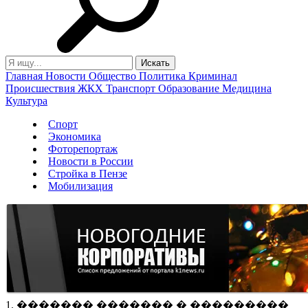
Главная
Новости
Общество
Политика
Криминал
Происшествия
ЖКХ
Транспорт
Образование
Медицина
Культура
Спорт
Экономика
Фоторепортаж
Новости в России
Стройка в Пензе
Мобилизация
1. ������� ������� � ���������