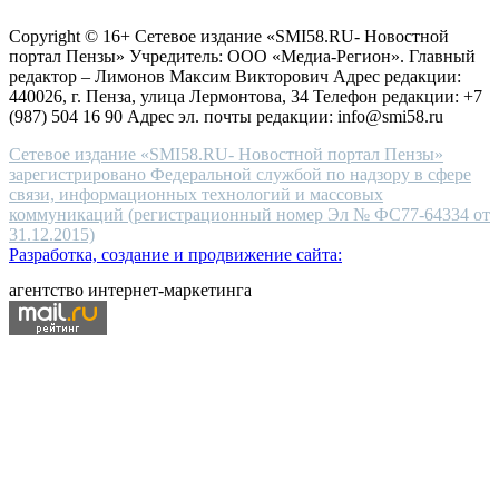
for
защите персональных данных
high-
Copyright © 16+ Сетевое издание «SMI58.RU- Новостной
end
портал Пензы» Учредитель: ООО «Медиа-Регион». Главный
people.
редактор – Лимонов Максим Викторович Адрес редакции:
440026, г. Пенза, улица Лермонтова, 34 Телефон редакции: +7
(987) 504 16 90 Адрес эл. почты редакции: info@smi58.ru
Сетевое издание «SMI58.RU- Новостной портал Пензы»
зарегистрировано Федеральной службой по надзору в сфере
связи, информационных технологий и массовых
коммуникаций (регистрационный номер Эл № ФС77-64334 от
31.12.2015)
Разработка, создание и продвижение сайта:
агентство интернет-маркетинга