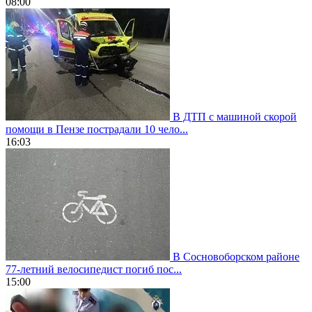
08:00
В ДТП с машиной скорой
помощи в Пензе пострадали 10 чело...
16:03
В Сосновоборском районе
77-летний велосипедист погиб пос...
15:00