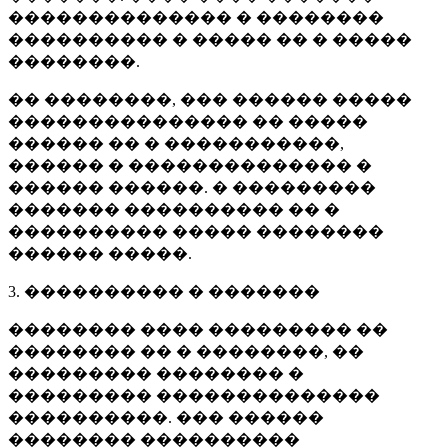
�������������� � ��������
���������� � ����� �� � �����
��������.
�� ��������, ��� ������ �����
��������������� �� �����
������ �� � �����������,
������ � �������������� �
������ ������. � ���������
������� ���������� �� �
���������� ����� ��������
������ �����.
3. ���������� � �������
�������� ���� ��������� ��
�������� �� � ��������, ��
��������� �������� �
��������� ��������������
����������. ��� ������
�������� ����������