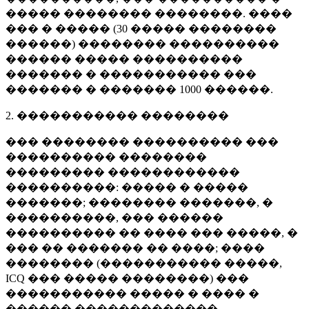
����� �������� ��������. ����
��� � ����� (
30 �����
��������
������) �������� ����������
������ ����� ����������
������� � ����������� ���
������� � �������
1000 ������
.
2. ����������� ��������
��� �������� ���������� ���
���������� ��������
��������� ������������
����������: ����� � �����
�������; �������� �������, �
����������, ��� ������
���������� �� ���� ��� �����, �
��� �� ������� �� ����; ����
�������� (����������� �����,
ICQ ��� ����� ��������) ���
����������� ����� � ���� �
������ �������������.