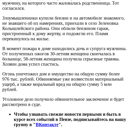
мужчину, на которого часто жаловалась родственница. Тот
согласился.
Злоумышленники купили бензин и на автомобиле знакомого,
не знавшего об их намерениях, приехали в село Зеленовка
Колышлейского района. Они облили бензином гараж,
пристроенный к дому жертву, и подожгли его. Пламя
перекинулось на жилье.
В момент пожара в доме находились дочь и супруга мужчины.
От полученных ожогов 30-летняя женщина скончалась в
больнице, 58-летняя женщина получила серьезные травмы.
Хозяин дома успел спастись.
Огонь уничтожил дом и имущество на общую сумму более
976 тыс. рублей. Обвиняемые уже возместили материальный
ущерб, а также моральный вред на общую сумму 5 млн
рублей.
Уголовное дело получило обвинительное заключение и будет
рассмотрено в суде.
Чтобы узнавать свежие новости первыми и быть в
курсе всех событий в Пензе, подписывайтесь на нашу
группу в "
ВКонтакте
".