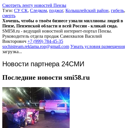
Смотреть ленту новостей Пензы
Тэги:
СУ СК
,
Следком
,
поджог
,
Колышлейский район
,
гибель
,
смерть
Хочешь, чтобы о твоём бизнесе узнали миллионы людей в
Пензе, Пензенской области и всей России - кликай сюда.
SMI58.ru - ведущий новостной интернет-портал Пензы.
Руководитель отдела продаж
Самохвалов Василий
Викторович
+7 (999) 784-45-35
sochistream.reklama.rop@gmail.com
Узнать условия размещения
загрузка...
Новости партнера 24СМИ
Последние новости smi58.ru