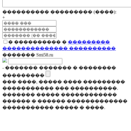
���������� ��������� (����):
+
� ���������� �
���������
�������������� ����������
������� Smi58.ru
- ������� ������� � ��������
���������
��� ����, ����� ���� ���������
����������� ��� ����������.
������� ����� ������������
������ � ������ �������������
����������� ����� � ����.