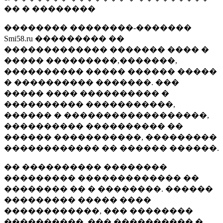
�� � ��������
�������� ��������-�������
Smi58.ru ��������� ��
������������� ������� ���� �
����� ���������,�������,
���������� ����� ������ �����
� ���������� �������. ���
����� ���� ���������� �
���������� �����������,
������ � ������������������,
���������� ���������� ��
������ �����������, ���������
������������ �� ������ ������.
�� ���������� ��������
��������� ������������� ��
�������� �� � ��������. ������
��������� ����� ����
������������, ��� ��������
����������, ��� ���������� �