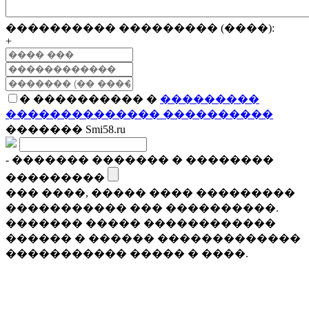
���������� ��������� (����):
+
� ���������� �
���������
�������������� ����������
������� Smi58.ru
- ������� ������� � ��������
���������
��� ����, ����� ���� ���������
����������� ��� ����������.
������� ����� ������������
������ � ������ �������������
����������� ����� � ����.