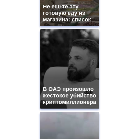
and
Не ешьте эту
ladies
готовую еду из
watches
магазина: список
for
sale.
https://www.replicasrelojes.to/
mens
and
ladies
watches
for
sale.
best
vape
shops
В ОАЭ произошло
site.
offer
жестокое убийство
all
криптомиллионера
kinds
of
high
quality
https://www.phoenix-
suns.ru/