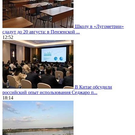
Школу в «Лугометрии»
сдадут до 20 августа: в Пензенской ...
12:52
В Китае обсудили
российский опыт использования Седжаро п...
18:14