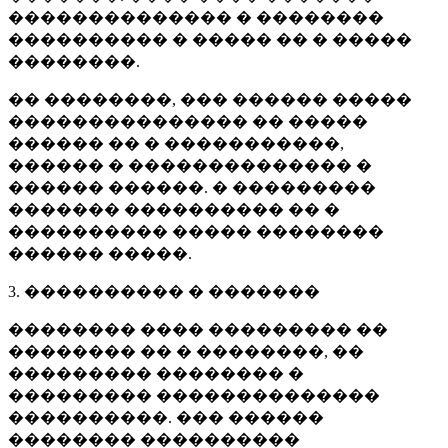
�������������� � ��������
���������� � ����� �� � �����
��������.
�� ��������, ��� ������ �����
��������������� �� �����
������ �� � �����������,
������ � �������������� �
������ ������. � ���������
������� ���������� �� �
���������� ����� ��������
������ �����.
3. ���������� � �������
�������� ���� ��������� ��
�������� �� � ��������, ��
��������� �������� �
��������� ��������������
����������. ��� ������
�������� ����������