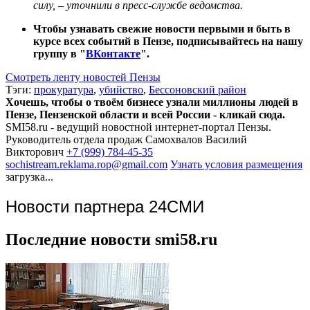
силу, – уточнили в пресс-службе ведомства.
Чтобы узнавать свежие новости первыми и быть в
курсе всех событий в Пензе, подписывайтесь на нашу
группу в "
ВКонтакте
".
Смотреть ленту новостей Пензы
Тэги:
прокуратура
,
убийство
,
Бессоновский район
Хочешь, чтобы о твоём бизнесе узнали миллионы людей в
Пензе, Пензенской области и всей России - кликай сюда.
SMI58.ru - ведущий новостной интернет-портал Пензы.
Руководитель отдела продаж
Самохвалов Василий
Викторович
+7 (999) 784-45-35
sochistream.reklama.rop@gmail.com
Узнать условия размещения
загрузка...
Новости партнера 24СМИ
Последние новости smi58.ru