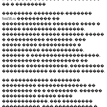
�� � ��������
�������� ��������-�������
Smi58.ru ��������� ��
������������� ������� ���� �
����� ���������,�������,
���������� ����� ������ �����
� ���������� �������. ���
����� ���� ���������� �
���������� �����������,
������ � ������������������,
���������� ���������� ��
������ �����������, ���������
������������ �� ������ ������.
�� ���������� ��������
��������� ������������� ��
�������� �� � ��������. ������
��������� ����� ����
������������, ��� ��������
����������, ��� ���������� �