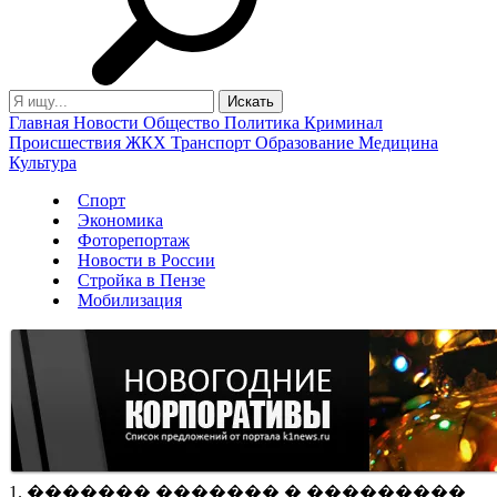
Главная
Новости
Общество
Политика
Криминал
Происшествия
ЖКХ
Транспорт
Образование
Медицина
Культура
Спорт
Экономика
Фоторепортаж
Новости в России
Стройка в Пензе
Мобилизация
1. ������� ������� � ���������