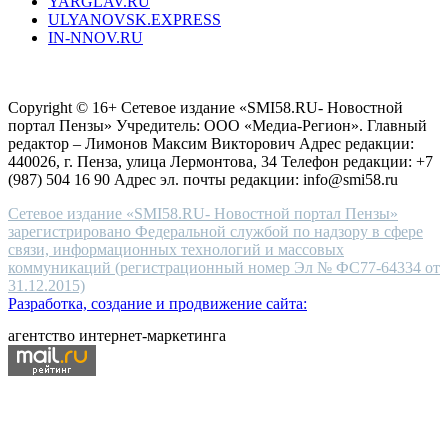
YARGLAV.RU
is
ULYANOVSK.EXPRESS
the
IN-NNOV.RU
first
choice
Согласие на обработку персональных данных
Политика по
for
защите персональных данных
high-
Copyright © 16+ Сетевое издание «SMI58.RU- Новостной
end
портал Пензы» Учредитель: ООО «Медиа-Регион». Главный
people.
редактор – Лимонов Максим Викторович Адрес редакции:
440026, г. Пенза, улица Лермонтова, 34 Телефон редакции: +7
(987) 504 16 90 Адрес эл. почты редакции: info@smi58.ru
Сетевое издание «SMI58.RU- Новостной портал Пензы»
зарегистрировано Федеральной службой по надзору в сфере
связи, информационных технологий и массовых
коммуникаций (регистрационный номер Эл № ФС77-64334 от
31.12.2015)
Разработка, создание и продвижение сайта:
агентство интернет-маркетинга