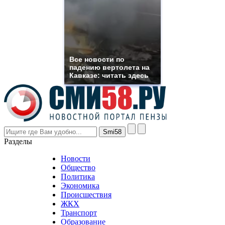
which
you
need.
replica
franck
muller
rolex
Все новости по
even
падению вертолета на
though
Кавказе: читать здесь
the
prices
are
higher
however
visitors
nevertheless
Разделы
believe
that
Новости
good
Общество
value.
Политика
who
Экономика
sells
Происшествия
the
ЖКХ
best
Транспорт
phyrevape.com
Образование