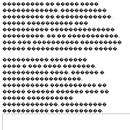
��������� �� ����� ����
������������. ����������
��������� �� ������������.
����� ���������� ���
���������� ��������������
���������. �� �� �����������,
��� ��� ���������� ���������
����� ������������ �� �����.
���������� ��������
���� � ��� ���� �������,
���������� ����, ������ �
�����������������,
���������� ���������� ��
����� ������ ������ ��� ��
����� ����������
������������, ����������
���������� ��� ��������.