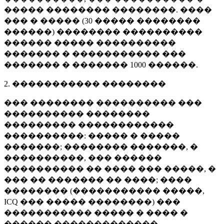
����� �������� ��������. ����
��� � ����� (
30 �����
��������
������) �������� ����������
������ ����� ����������
������� � ����������� ���
������� � �������
1000 ������
.
2. ����������� ��������
��� �������� ���������� ���
���������� ��������
��������� ������������
����������: ����� � �����
�������; �������� �������, �
����������, ��� ������
���������� �� ���� ��� �����, �
��� �� ������� �� ����; ����
�������� (����������� �����,
ICQ ��� ����� ��������) ���
����������� ����� � ���� �
������ �������������.