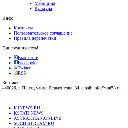
vape
Медицина
store
Культура
on
the
Инфо
pursuit
of
Контакты
the
Пользовательское соглашение
most
Правила перепечатки
effective
sophistication
Присоединяйтесь!
also
just
Вконтакте
the
Facebook
right
Twitter
blend
RSS
in
Контакты
creation
440026, г. Пенза, улица Лермонтова, 34, email: info@smi58.ru
completely
unique
Все порталы НМГ
dazzling
type.
K1NEWS.RU
reddit
KSTATI.NEWS
sevenfridayreplica.ru
ASTRAKHAN.ONLINE
sevenfriday
SOCHISTREAM.RU
outlet