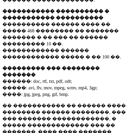
����������� ���������� �
����������� ����������
���������� ������ ���� ��
�����
468 ��������
�� �������
������� � �� ��� �� ������
���������
10 ��.
������������ ������
������������ ����� � ��
100 ��.
��������� ��� ��������
�������
������:
doc, rtf, txt, pdf, odt;
�����:
avi, flv, mov, mpeg, wmv, mp4, 3gp;
����:
jpg, jpeg, png, gif, bmp.
�� ����������� �� ������ ����
�������� ������ ��������, ���
��� ������� ������������, �
����� ������������� ��� ��
�������. ���� ���� �������