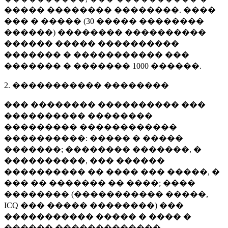
����� �������� ��������. ����
��� � ����� (
30 �����
��������
������) �������� ����������
������ ����� ����������
������� � ����������� ���
������� � �������
1000 ������
.
2. ����������� ��������
��� �������� ���������� ���
���������� ��������
��������� ������������
����������: ����� � �����
�������; �������� �������, �
����������, ��� ������
���������� �� ���� ��� �����, �
��� �� ������� �� ����; ����
�������� (����������� �����,
ICQ ��� ����� ��������) ���
����������� ����� � ���� �
������ �������������.