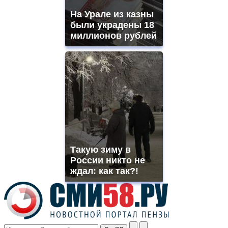
shops
На Урале из казны
site.
offer
были украдены 18
all
миллионов рублей
kinds
of
high
quality
https://www.phoenix-
suns.ru/
which
you
need.
replica
franck
muller
Такую зиму в
rolex
России никто не
even
though
ждал: как так?!
the
prices
are
higher
however
visitors