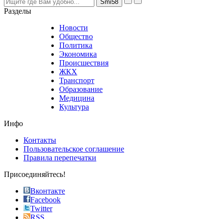
nevertheless
Разделы
believe
that
Новости
good
Общество
value.
Политика
who
Экономика
sells
Происшествия
the
ЖКХ
best
Транспорт
phyrevape.com
Образование
vape
Медицина
store
Культура
on
the
Инфо
pursuit
of
Контакты
the
Пользовательское соглашение
most
Правила перепечатки
effective
sophistication
Присоединяйтесь!
also
just
Вконтакте
the
Facebook
right
Twitter
blend
RSS