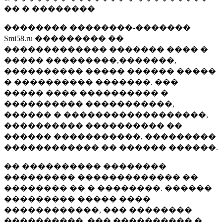
�� � ��������
�������� ��������-�������
Smi58.ru ��������� ��
������������� ������� ���� �
����� ���������,�������,
���������� ����� ������ �����
� ���������� �������. ���
����� ���� ���������� �
���������� �����������,
������ � ������������������,
���������� ���������� ��
������ �����������, ���������
������������ �� ������ ������.
�� ���������� ��������
��������� ������������� ��
�������� �� � ��������. ������
��������� ����� ����
������������, ��� ��������
����������, ��� ���������� �