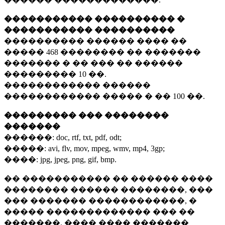
����������� ���������� �
����������� ����������
���������� ������ ���� ��
�����
468 ��������
�� �������
������� � �� ��� �� ������
���������
10 ��.
������������ ������
������������ ����� � ��
100 ��.
��������� ��� ��������
�������
������:
doc, rtf, txt, pdf, odt;
�����:
avi, flv, mov, mpeg, wmv, mp4, 3gp;
����:
jpg, jpeg, png, gif, bmp.
�� ����������� �� ������ ����
�������� ������ ��������, ���
��� ������� ������������, �
����� ������������� ��� ��
�������. ���� ���� �������