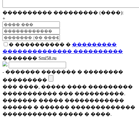
���������� ��������� (����):
+
� ���������� �
���������
�������������� ����������
������� Smi58.ru
- ������� ������� � ��������
���������
��� ����, ����� ���� ���������
����������� ��� ����������.
������� ����� ������������
������ � ������ �������������
����������� ����� � ����.