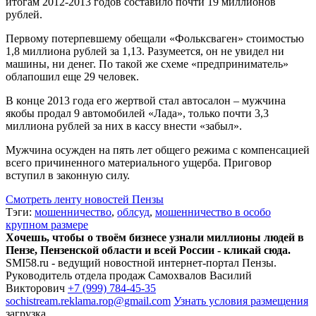
итогам 2012-2013 годов составило почти 19 миллионов
рублей.
Первому потерпевшему обещали «Фольксваген» стоимостью
1,8 миллиона рублей за 1,13. Разумеется, он не увидел ни
машины, ни денег. По такой же схеме «предприниматель»
облапошил еще 29 человек.
В конце 2013 года его жертвой стал автосалон – мужчина
якобы продал 9 автомобилей «Лада», только почти 3,3
миллиона рублей за них в кассу внести «забыл».
Мужчина осужден на пять лет общего режима с компенсацией
всего причиненного материального ущерба. Приговор
вступил в законную силу.
Смотреть ленту новостей Пензы
Тэги:
мошенничество
,
облсуд
,
мошенничество в особо
крупном размере
Хочешь, чтобы о твоём бизнесе узнали миллионы людей в
Пензе, Пензенской области и всей России - кликай сюда.
SMI58.ru - ведущий новостной интернет-портал Пензы.
Руководитель отдела продаж
Самохвалов Василий
Викторович
+7 (999) 784-45-35
sochistream.reklama.rop@gmail.com
Узнать условия размещения
загрузка...