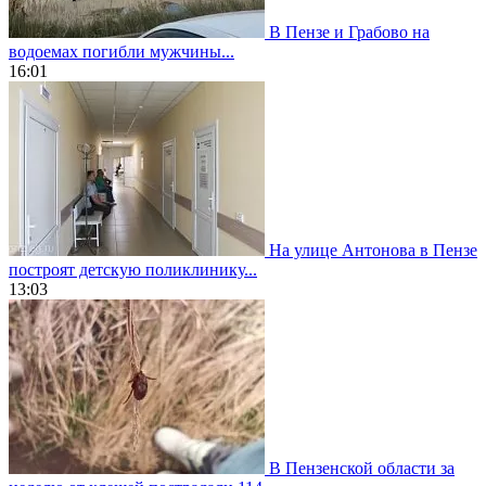
В Пензе и Грабово на
водоемах погибли мужчины...
16:01
На улице Антонова в Пензе
построят детскую поликлинику...
13:03
В Пензенской области за