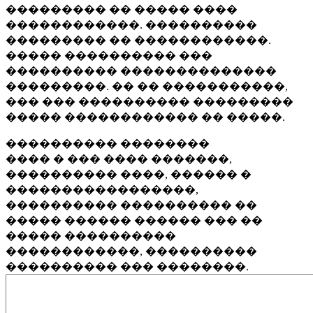
��������� �� ����� ����
������������. ����������
��������� �� ������������.
����� ���������� ���
���������� ��������������
���������. �� �� �����������,
��� ��� ���������� ���������
����� ������������ �� �����.
���������� ��������
���� � ��� ���� �������,
���������� ����, ������ �
�����������������,
���������� ���������� ��
����� ������ ������ ��� ��
����� ����������
������������, ����������
���������� ��� ��������.