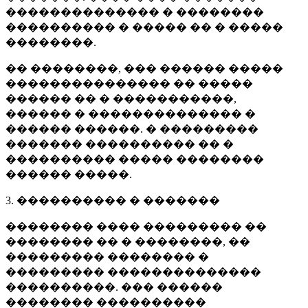
�������������� � ��������
���������� � ����� �� � �����
��������.
�� ��������, ��� ������ �����
��������������� �� �����
������ �� � �����������,
������ � �������������� �
������ ������. � ���������
������� ���������� �� �
���������� ����� ��������
������ �����.
3. ���������� � �������
�������� ���� ��������� ��
�������� �� � ��������, ��
��������� �������� �
��������� ��������������
����������. ��� ������
�������� ����������