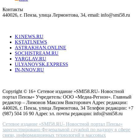
in
Контакты
creation
440026, г. Пенза, улица Лермонтова, 34, email: info@smi58.ru
completely
unique
Все порталы НМГ
dazzling
type.
K1NEWS.RU
reddit
KSTATI.NEWS
sevenfridayreplica.ru
ASTRAKHAN.ONLINE
sevenfriday
SOCHISTREAM.RU
outlet
YARGLAV.RU
is
ULYANOVSK.EXPRESS
the
IN-NNOV.RU
first
choice
Согласие на обработку персональных данных
Политика по
for
защите персональных данных
high-
Copyright © 16+ Сетевое издание «SMI58.RU- Новостной
end
портал Пензы» Учредитель: ООО «Медиа-Регион». Главный
people.
редактор – Лимонов Максим Викторович Адрес редакции:
440026, г. Пенза, улица Лермонтова, 34 Телефон редакции: +7
(987) 504 16 90 Адрес эл. почты редакции: info@smi58.ru
Сетевое издание «SMI58.RU- Новостной портал Пензы»
зарегистрировано Федеральной службой по надзору в сфере
связи, информационных технологий и массовых