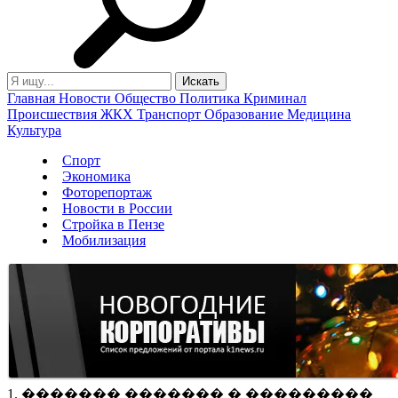
Главная
Новости
Общество
Политика
Криминал
Происшествия
ЖКХ
Транспорт
Образование
Медицина
Культура
Спорт
Экономика
Фоторепортаж
Новости в России
Стройка в Пензе
Мобилизация
1. ������� ������� � ���������