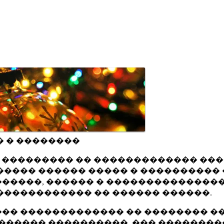
� � ��������
ru ��������� �� ������������� ��
���� ������ ����� � ���������� 
�����, ������ � ���������������
������������ �� ������ ������.
�� ������������� �� �������� ��
������ ����������, ��� ��������