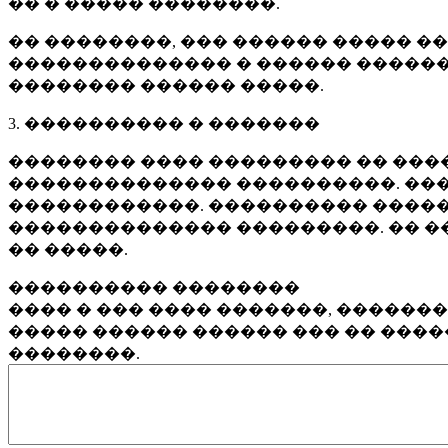
�� � ����� ��������.
�� ��������, ��� ������ ����� �
�������������� � ������ ������
�������� ������ �����.
3. ���������� � �������
�������� ���� ��������� �� ����
�������������� ����������. ���
������������. ���������� �����
�������������� ���������. �� �
�� �����.
���������� ��������
���� � ��� ���� �������, ������
����� ������ ������ ��� �� ���
��������.