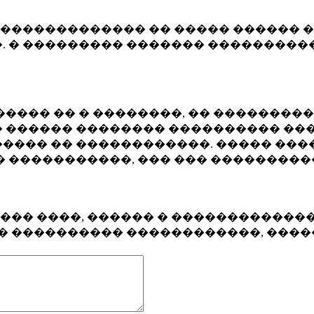
�������������� �� ����� ������ �
. � ��������� ������� ����������
���� �� � ��������, �� ��������
 ������ �������� ���������� ���
���� �� ������������. ����� ���
� �����������, ��� ��� ��������
���� ����, ������ � ������������
�� ���������� ������������, ���