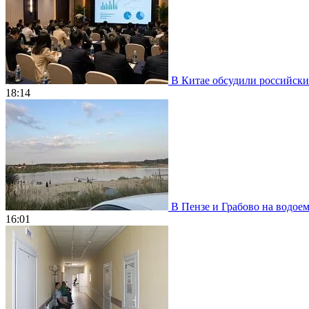
В Китае обсудили российски
18:14
В Пензе и Грабово на водое
16:01