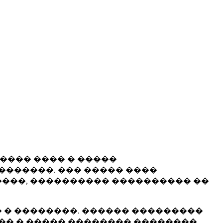
����� ���� � �����
�������. ��� ����� ����
���, ���������� ���������� ��
 � ��������. ������ ���������
�� � ����� �������� ��������.