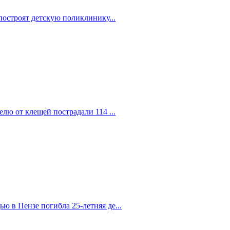
построят детскую поликлинику...
елю от клещей пострадали 114 ...
 в Пензе погибла 25-летняя де...