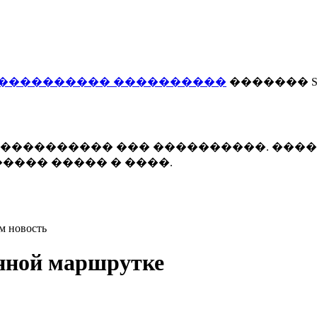
���������� ����������
������� Smi
 ����������� ��� ����������. ���
���� ����� � ����.
м новость
анной маршрутке