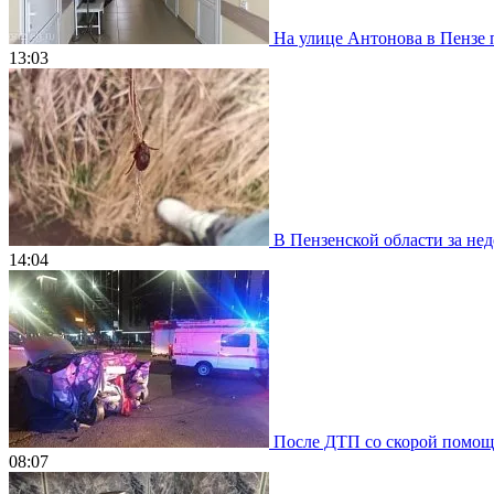
На улице Антонова в Пензе 
13:03
В Пензенской области за нед
14:04
После ДТП со скорой помощью
08:07