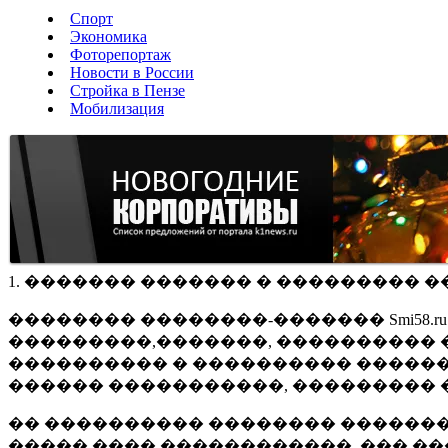
Спорт
Экономика
Фоторепортаж
Новости в России
Стройка в Пензе
Мобилизация
1. ������� ������� � ��������� �
�������� ��������-������� Smi58.
���������,�������, ���������� �
���������� � ���������� ������
������ �����������, ��������� 
�� ���������� �������� �������
����� ���� ������������, ��� ��