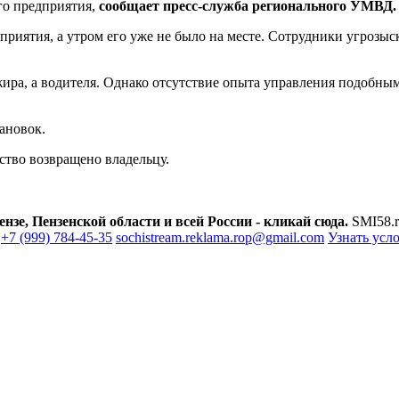
го предприятия,
сообщает пресс-служба регионального УМВД.
дприятия, а утром его уже не было на месте. Сотрудники угрозы
ажира, а водителя. Однако отсутствие опыта управления подобны
ановок.
ство возвращено владельцу.
зе, Пензенской области и всей России - кликай сюда.
SMI58.r
+7 (999) 784-45-35
sochistream.reklama.rop@gmail.com
Узнать усл