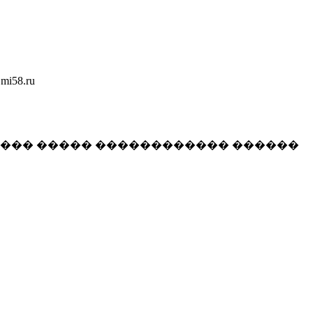
58.ru
���� ����� ������������ ������