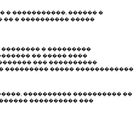
� � �����������, ������ �
 �� � ���������� �����
� �������� � ���������
������ �� ����� ����
������� ��� ����������
�� ��������� ����� ������������
�����, ���������� ���������� ��
������� ���������� ���