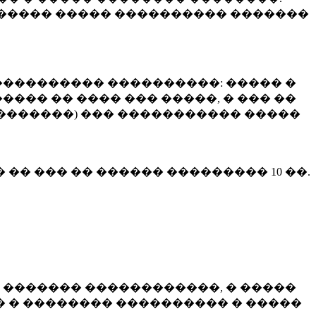
����� ����� ���������� �������
��������� ����������: ����� �
��� �� ���� ��� �����, � ��� ��
 ��������) ��� ����������� �����
� �� ��� �� ������ ���������
10 ��.
 ������� ������������, � �����
 � �������� ���������� � �����