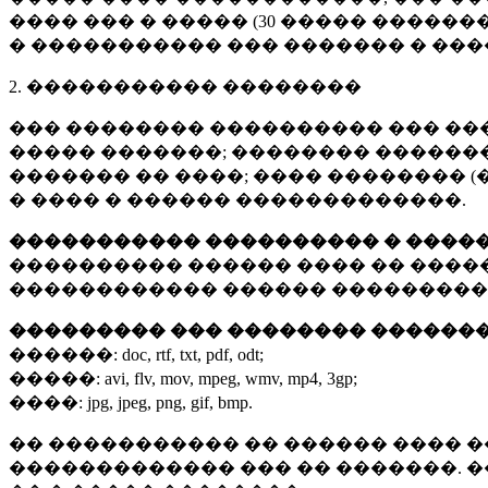
���� ��� � ����� (
30 �����
�������
� ����������� ��� ������� � ��
2. ����������� ��������
��� �������� ���������� ��� ��
����� �������; �������� �������,
������� �� ����; ���� �������� (
� ���� � ������ �������������.
����������� ���������� � ����
���������� ������ ���� �� ����
������������ ������ ���������
��������� ��� �������� ������
������:
doc, rtf, txt, pdf, odt;
�����:
avi, flv, mov, mpeg, wmv, mp4, 3gp;
����:
jpg, jpeg, png, gif, bmp.
�� ����������� �� ������ ���� �
������������� ��� �� �������. 