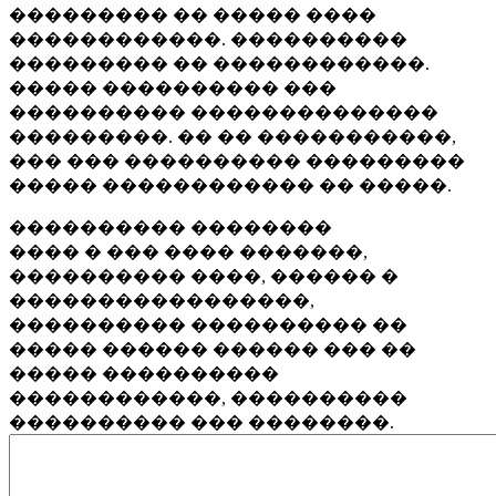
��������� �� ����� ����
������������. ����������
��������� �� ������������.
����� ���������� ���
���������� ��������������
���������. �� �� �����������,
��� ��� ���������� ���������
����� ������������ �� �����.
���������� ��������
���� � ��� ���� �������,
���������� ����, ������ �
�����������������,
���������� ���������� ��
����� ������ ������ ��� ��
����� ����������
������������, ����������
���������� ��� ��������.