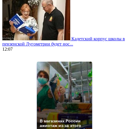
Кадетский корпус школы в
пензенской Лугометрии будет нос...
12:07
https://www.vapesstores.fr/
meilleure
cigarette
electronique
best
quality
aaa
swiss
movement.
https://gradewatches.to/
mens
and
ladies
В магазинах России
ажиотаж из-за этого
watches