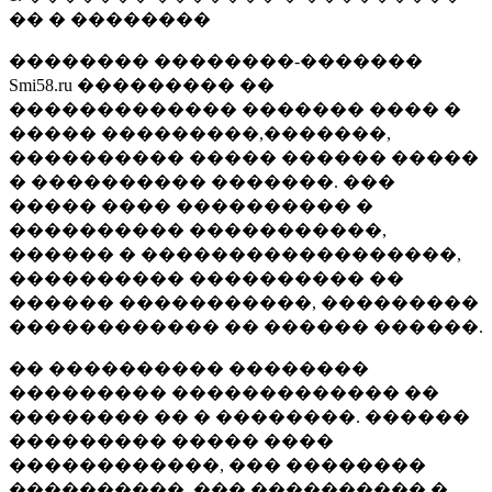
�� � ��������
�������� ��������-�������
Smi58.ru ��������� ��
������������� ������� ���� �
����� ���������,�������,
���������� ����� ������ �����
� ���������� �������. ���
����� ���� ���������� �
���������� �����������,
������ � ������������������,
���������� ���������� ��
������ �����������, ���������
������������ �� ������ ������.
�� ���������� ��������
��������� ������������� ��
�������� �� � ��������. ������
��������� ����� ����
������������, ��� ��������
����������, ��� ���������� �