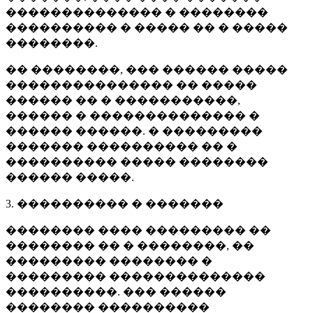
�������������� � ��������
���������� � ����� �� � �����
��������.
�� ��������, ��� ������ �����
��������������� �� �����
������ �� � �����������,
������ � �������������� �
������ ������. � ���������
������� ���������� �� �
���������� ����� ��������
������ �����.
3. ���������� � �������
�������� ���� ��������� ��
�������� �� � ��������, ��
��������� �������� �
��������� ��������������
����������. ��� ������
�������� ����������