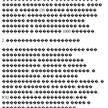
����� �������� ��������. ����
��� � ����� (
30 �����
��������
������) �������� ����������
������ ����� ����������
������� � ����������� ���
������� � �������
1000 ������
.
2. ����������� ��������
��� �������� ���������� ���
���������� ��������
��������� ������������
����������: ����� � �����
�������; �������� �������, �
����������, ��� ������
���������� �� ���� ��� �����, �
��� �� ������� �� ����; ����
�������� (����������� �����,
ICQ ��� ����� ��������) ���
����������� ����� � ���� �
������ �������������.