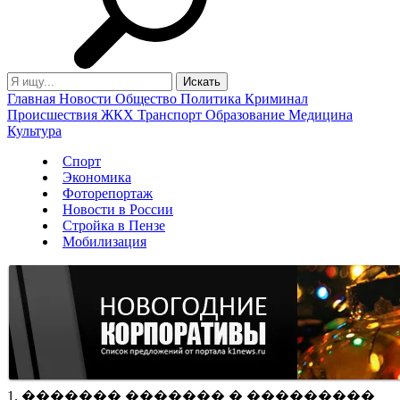
Главная
Новости
Общество
Политика
Криминал
Происшествия
ЖКХ
Транспорт
Образование
Медицина
Культура
Спорт
Экономика
Фоторепортаж
Новости в России
Стройка в Пензе
Мобилизация
1. ������� ������� � ���������