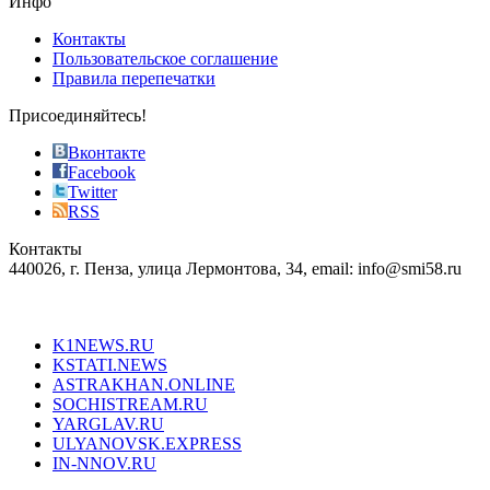
Инфо
pursuit
of
Контакты
the
Пользовательское соглашение
most
Правила перепечатки
effective
sophistication
Присоединяйтесь!
also
just
Вконтакте
the
Facebook
right
Twitter
blend
RSS
in
Контакты
creation
440026, г. Пенза, улица Лермонтова, 34, email: info@smi58.ru
completely
unique
Все порталы НМГ
dazzling
type.
K1NEWS.RU
reddit
KSTATI.NEWS
sevenfridayreplica.ru
ASTRAKHAN.ONLINE
sevenfriday
SOCHISTREAM.RU
outlet
YARGLAV.RU
is
ULYANOVSK.EXPRESS
the
IN-NNOV.RU
first
choice