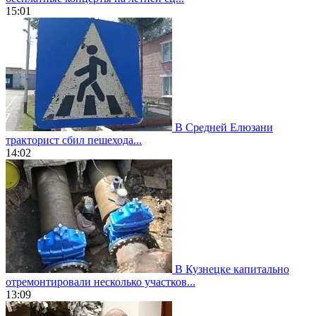
15:01
В Средней Елюзани
тракторист сбил пешехода...
14:02
В Кузнецке капитально
отремонтировали несколько участков...
13:09