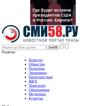
franck
muller
Где будет встреча
rolex
президентов США
even
though
и России: Европа?
the
prices
are
higher
however
visitors
nevertheless
Разделы
believe
that
Новости
good
Общество
value.
Политика
who
Экономика
sells
Происшествия
the
ЖКХ
best
Транспорт
phyrevape.com
Образование
vape
Медицина
store
Культура
on
the