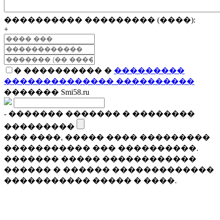
���������� ��������� (����):
+
� ���������� �
���������
�������������� ����������
������� Smi58.ru
- ������� ������� � ��������
���������
��� ����, ����� ���� ���������
����������� ��� ����������.
������� ����� ������������
������ � ������ �������������
����������� ����� � ����.