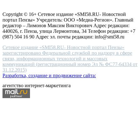
Согласие на обработку персональных данных
Политика по
for
защите персональных данных
high-
Copyright © 16+ Сетевое издание «SMI58.RU- Новостной
end
портал Пензы» Учредитель: ООО «Медиа-Регион». Главный
people.
редактор – Лимонов Максим Викторович Адрес редакции:
440026, г. Пенза, улица Лермонтова, 34 Телефон редакции: +7
(987) 504 16 90 Адрес эл. почты редакции: info@smi58.ru
Сетевое издание «SMI58.RU- Новостной портал Пензы»
зарегистрировано Федеральной службой по надзору в сфере
связи, информационных технологий и массовых
коммуникаций (регистрационный номер Эл № ФС77-64334 от
31.12.2015)
Разработка, создание и продвижение сайта:
агентство интернет-маркетинга