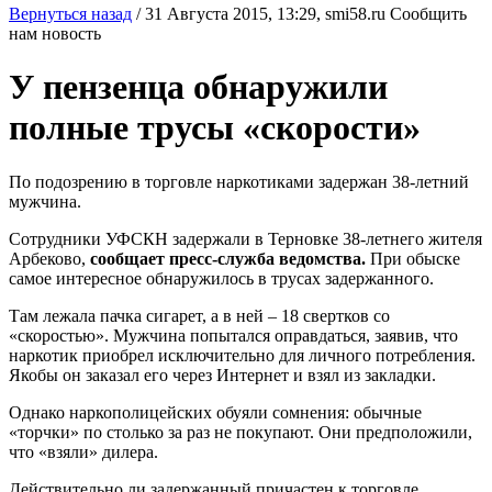
Вернуться назад
/
31 Августа 2015, 13:29,
smi58.ru
Сообщить
нам новость
У пензенца обнаружили
полные трусы «скорости»
По подозрению в торговле наркотиками задержан 38-летний
мужчина.
Сотрудники УФСКН задержали в Терновке 38-летнего жителя
Арбеково,
сообщает пресс-служба ведомства.
При обыске
самое интересное обнаружилось в трусах задержанного.
Там лежала пачка сигарет, а в ней – 18 свертков со
«скоростью». Мужчина попытался оправдаться, заявив, что
наркотик приобрел исключительно для личного потребления.
Якобы он заказал его через Интернет и взял из закладки.
Однако наркополицейских обуяли сомнения: обычные
«торчки» по столько за раз не покупают. Они предположили,
что «взяли» дилера.
Действительно ли задержанный причастен к торговле