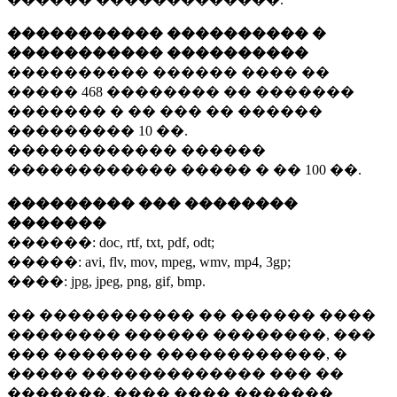
����������� ���������� �
����������� ����������
���������� ������ ���� ��
�����
468 ��������
�� �������
������� � �� ��� �� ������
���������
10 ��.
������������ ������
������������ ����� � ��
100 ��.
��������� ��� ��������
�������
������:
doc, rtf, txt, pdf, odt;
�����:
avi, flv, mov, mpeg, wmv, mp4, 3gp;
����:
jpg, jpeg, png, gif, bmp.
�� ����������� �� ������ ����
�������� ������ ��������, ���
��� ������� ������������, �
����� ������������� ��� ��
�������. ���� ���� �������