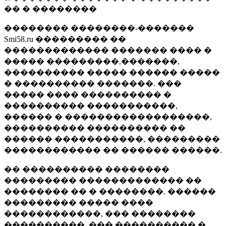
�� � ��������
�������� ��������-�������
Smi58.ru ��������� ��
������������� ������� ���� �
����� ���������,�������,
���������� ����� ������ �����
� ���������� �������. ���
����� ���� ���������� �
���������� �����������,
������ � ������������������,
���������� ���������� ��
������ �����������, ���������
������������ �� ������ ������.
�� ���������� ��������
��������� ������������� ��
�������� �� � ��������. ������
��������� ����� ����
������������, ��� ��������
����������, ��� ���������� �