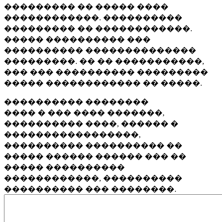
��������� �� ����� ����
������������. ����������
��������� �� ������������.
����� ���������� ���
���������� ��������������
���������. �� �� �����������,
��� ��� ���������� ���������
����� ������������ �� �����.
���������� ��������
���� � ��� ���� �������,
���������� ����, ������ �
�����������������,
���������� ���������� ��
����� ������ ������ ��� ��
����� ����������
������������, ����������
���������� ��� ��������.