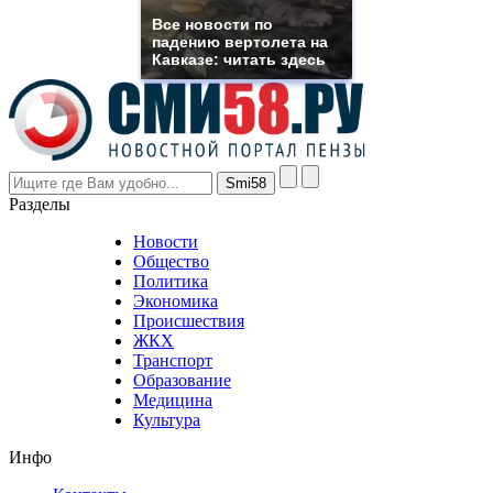
rolex
Все новости по
even
падению вертолета на
though
Кавказе: читать здесь
the
prices
are
higher
however
visitors
nevertheless
Разделы
believe
that
Новости
good
Общество
value.
Политика
who
Экономика
sells
Происшествия
the
ЖКХ
best
Транспорт
phyrevape.com
Образование
vape
Медицина
store
Культура
on
the
Инфо
pursuit
of