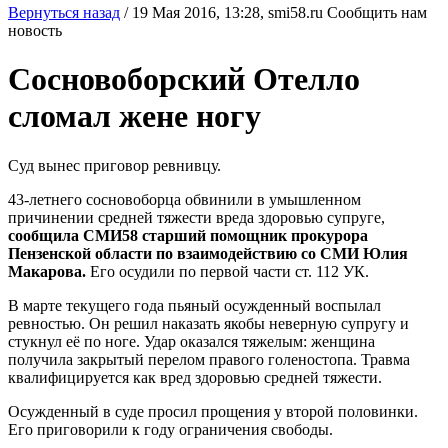
Вернуться назад
/
19 Мая 2016, 13:28,
smi58.ru
Сообщить нам
новость
Сосновоборский Отелло
сломал жене ногу
Суд вынес приговор ревнивцу.
43-летнего сосновоборца обвинили в умышленном
причинении средней тяжести вреда здоровью супруге,
сообщила СМИ58 старший помощник прокурора
Пензенской области по взаимодействию со СМИ Юлия
Макарова.
Его осудили по первой части ст. 112 УК.
В марте текущего года пьяный осужденный воспылал
ревностью. Он решил наказать якобы неверную супругу и
стукнул её по ноге. Удар оказался тяжелым: женщина
получила закрытый перелом правого голеностопа. Травма
квалифицируется как вред здоровью средней тяжести.
Осужденный в суде просил прощения у второй половинки.
Его приговорили к году ограничения свободы.