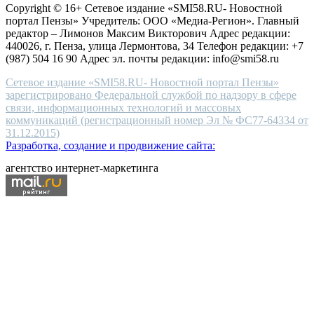
Copyright © 16+ Сетевое издание «SMI58.RU- Новостной
end
портал Пензы» Учредитель: ООО «Медиа-Регион». Главный
people.
редактор – Лимонов Максим Викторович Адрес редакции:
440026, г. Пенза, улица Лермонтова, 34 Телефон редакции: +7
(987) 504 16 90 Адрес эл. почты редакции: info@smi58.ru
Сетевое издание «SMI58.RU- Новостной портал Пензы»
зарегистрировано Федеральной службой по надзору в сфере
связи, информационных технологий и массовых
коммуникаций (регистрационный номер Эл № ФС77-64334 от
31.12.2015)
Разработка, создание и продвижение сайта:
агентство интернет-маркетинга