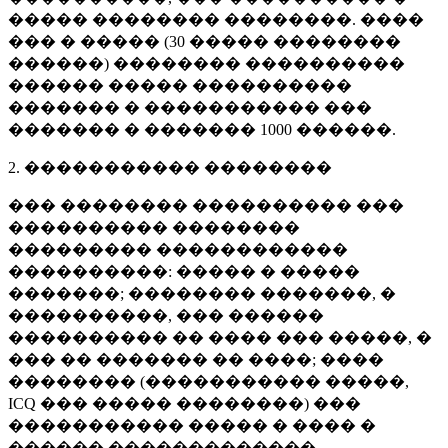
����� �������� ��������. ����
��� � ����� (
30 �����
��������
������) �������� ����������
������ ����� ����������
������� � ����������� ���
������� � �������
1000 ������
.
2. ����������� ��������
��� �������� ���������� ���
���������� ��������
��������� ������������
����������: ����� � �����
�������; �������� �������, �
����������, ��� ������
���������� �� ���� ��� �����, �
��� �� ������� �� ����; ����
�������� (����������� �����,
ICQ ��� ����� ��������) ���
����������� ����� � ���� �
������ �������������.