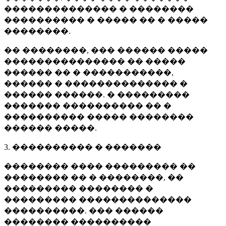
�������������� � ��������
���������� � ����� �� � �����
��������.
�� ��������, ��� ������ �����
��������������� �� �����
������ �� � �����������,
������ � �������������� �
������ ������. � ���������
������� ���������� �� �
���������� ����� ��������
������ �����.
3. ���������� � �������
�������� ���� ��������� ��
�������� �� � ��������, ��
��������� �������� �
��������� ��������������
����������. ��� ������
�������� ����������