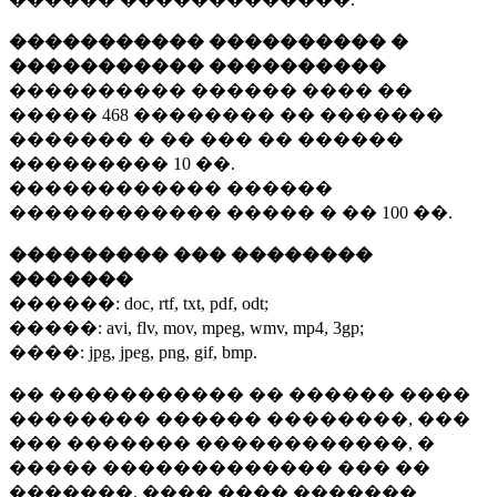
����������� ���������� �
����������� ����������
���������� ������ ���� ��
�����
468 ��������
�� �������
������� � �� ��� �� ������
���������
10 ��.
������������ ������
������������ ����� � ��
100 ��.
��������� ��� ��������
�������
������:
doc, rtf, txt, pdf, odt;
�����:
avi, flv, mov, mpeg, wmv, mp4, 3gp;
����:
jpg, jpeg, png, gif, bmp.
�� ����������� �� ������ ����
�������� ������ ��������, ���
��� ������� ������������, �
����� ������������� ��� ��
�������. ���� ���� �������