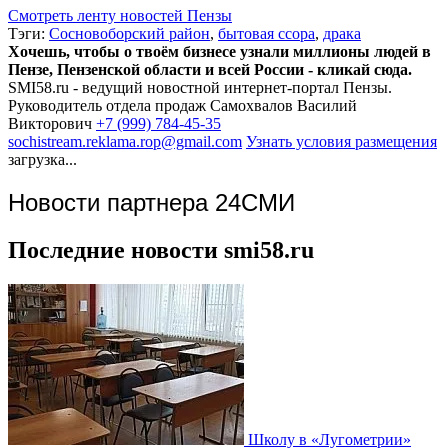
Смотреть ленту новостей Пензы
Тэги:
Сосновоборский район
,
бытовая ссора
,
драка
Хочешь, чтобы о твоём бизнесе узнали миллионы людей в
Пензе, Пензенской области и всей России - кликай сюда.
SMI58.ru - ведущий новостной интернет-портал Пензы.
Руководитель отдела продаж
Самохвалов Василий
Викторович
+7 (999) 784-45-35
sochistream.reklama.rop@gmail.com
Узнать условия размещения
загрузка...
Новости партнера 24СМИ
Последние новости smi58.ru
Школу в «Лугометрии»