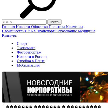
Главная
Новости
Общество
Политика
Криминал
Происшествия
ЖКХ
Транспорт
Образование
Медицина
Культура
Спорт
Экономика
Фоторепортаж
Новости в России
Стройка в Пензе
Мобилизация
1. ������� ������� � ���������