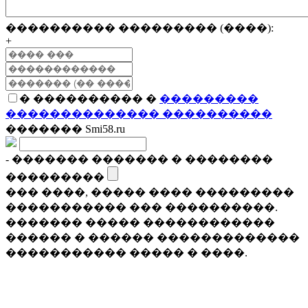
���������� ��������� (����):
+
� ���������� �
���������
�������������� ����������
������� Smi58.ru
- ������� ������� � ��������
���������
��� ����, ����� ���� ���������
����������� ��� ����������.
������� ����� ������������
������ � ������ �������������
����������� ����� � ����.