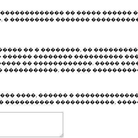
�������������� �� ����� ������ �
. � ��������� ������� ����������
���� �� � ��������, �� ��������
 ������ �������� ���������� ���
���� �� ������������. ����� ���
� �����������, ��� ��� ��������
���� ����, ������ � ������������
�� ���������� ������������, ���