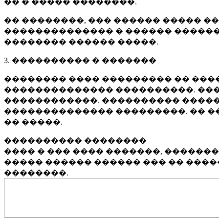
�� � ����� ��������.
�� ��������, ��� ������ ����� �
�������������� � ������ ������
�������� ������ �����.
3. ���������� � �������
�������� ���� ��������� �� ����
�������������� ����������. ���
������������. ���������� �����
�������������� ���������. �� �
�� �����.
���������� ��������
���� � ��� ���� �������, ������
����� ������ ������ ��� �� ���
��������.