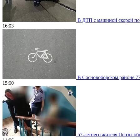
В ДТП с машиной скорой пом
16:03
В Сосновоборском районе 77
15:00
57-летнего жителя Пензы обв