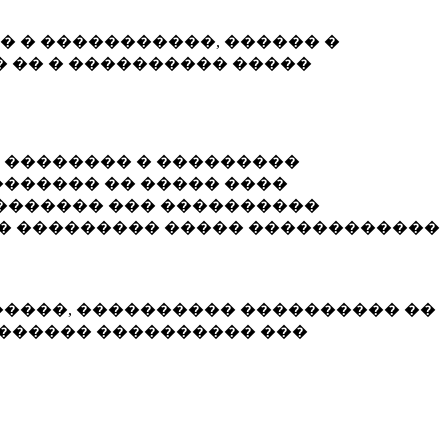
� � �����������, ������ �
 �� � ���������� �����
� �������� � ���������
������ �� ����� ����
������� ��� ����������
�� ��������� ����� ������������
�����, ���������� ���������� ��
������� ���������� ���