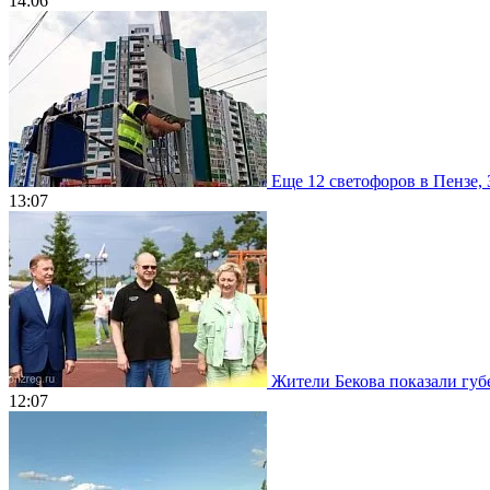
14:06
Еще 12 светофоров в Пензе, 
13:07
Жители Бекова показали губе
12:07