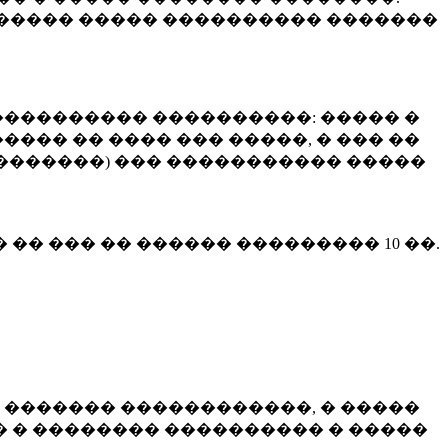
����� ����� ���������� �������
��������� ����������: ����� �
��� �� ���� ��� �����, � ��� ��
 ��������) ��� ����������� �����
� �� ��� �� ������ ���������
10 ��.
 ������� ������������, � �����
 � �������� ���������� � �����