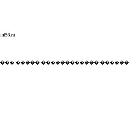
58.ru
���� ����� ������������ ������