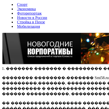
Спорт
Экономика
Фоторепортаж
Новости в России
Стройка в Пензе
Мобилизация
1. ������� ������� � ��������� �
�������� ��������-������� Smi58.
���������,�������, ���������� �
���������� � ���������� ������
������ �����������, ��������� 
�� ���������� �������� �������
����� ���� ������������, ��� ��