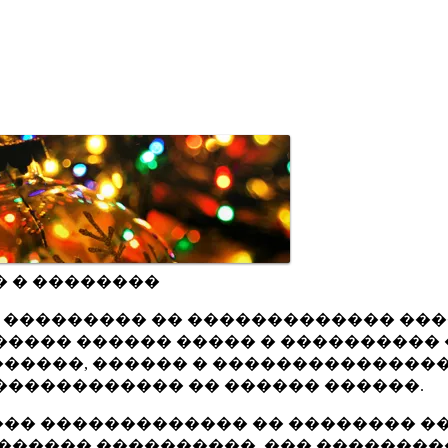
� � ��������
ru ��������� �� ������������� ��
���� ������ ����� � ���������� 
�����, ������ � ���������������
������������ �� ������ ������.
�� ������������� �� �������� ��
������ ����������, ��� ��������