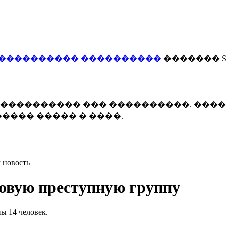
���������� ����������
������� Smi
 ����������� ��� ����������. ���
���� ����� � ����.
 новость
овую преступную группу
ы 14 человек.