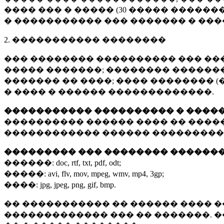
���� ��� � ����� (
30 �����
�������
� ����������� ��� ������� � ��
2. ����������� ��������
��� �������� ���������� ��� ��
����� �������; �������� �������,
������� �� ����; ���� �������� (
� ���� � ������ �������������.
����������� ���������� � ����
���������� ������ ���� �� ����
������������ ������ ���������
��������� ��� �������� ������
������:
doc, rtf, txt, pdf, odt;
�����:
avi, flv, mov, mpeg, wmv, mp4, 3gp;
����:
jpg, jpeg, png, gif, bmp.
�� ����������� �� ������ ���� �
������������� ��� �� �������. 