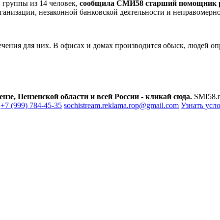
 группы из 14 человек,
сообщила СМИ58 старший помощник р
анизации, незаконной банковской деятельности и неправомерно
сечения для них. В офисах и домах производится обыск, людей о
зе, Пензенской области и всей России - кликай сюда.
SMI58.r
+7 (999) 784-45-35
sochistream.reklama.rop@gmail.com
Узнать усл