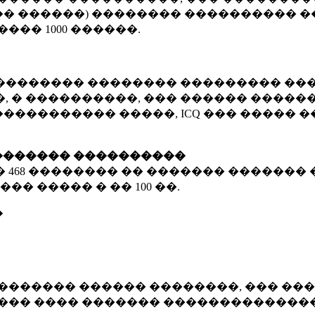
� ������) �������� ���������� �
�����
1000 ������
.
�������� �������� ��������� ���
 � ����������, ��� ������ �������
����������� �����, ICQ ��� �����
������� ����������
�
468 ��������
�� ������� ������� 
��� ����� � ��
100 ��.
�
������� ������ ��������, ��� ���
���� ���� ������� ��������������