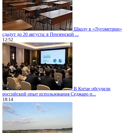
Школу в «Лугометрии»
сдадут до 20 августа: в Пензенской ...
12:52
В Китае обсудили
российский опыт использования Седжаро п...
18:14