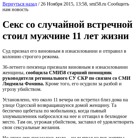
Вернуться назад
/
26 Ноября 2015, 13:58,
smi58.ru
Сообщить
нам новость
Секс со случайной встречной
стоил мужчине 11 лет жизни
Суд признал его виновным в изнасиловании и отправил в
колонию строгого режима.
36-летнего пензенца признали виновным в изнасиловании
женщины,
сообщила СМИ58 старший помощник
руководителя регионального СУ СКР по связям со СМИ
Людмила Фомина.
Кроме того, его осудили за разбой и
угрозу убийством.
Установлено, что около 11 вечера он встретил близ дома на
улице Одесской возвращавшуюся домой женщину. Та
беспечно щебетала по мобильнику, когда пьяный
злоумышленник набросился на нее и оттащил в безлюдное
место. Там он, угрожая убийством, заставил её удовлетворить
свои сексуальные желания.
Но этого ему показалось мало – он вырвал из рук жертвы