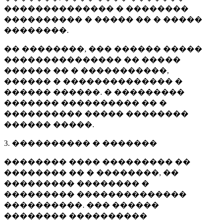
�������������� � ��������
���������� � ����� �� � �����
��������.
�� ��������, ��� ������ �����
��������������� �� �����
������ �� � �����������,
������ � �������������� �
������ ������. � ���������
������� ���������� �� �
���������� ����� ��������
������ �����.
3. ���������� � �������
�������� ���� ��������� ��
�������� �� � ��������, ��
��������� �������� �
��������� ��������������
����������. ��� ������
�������� ����������