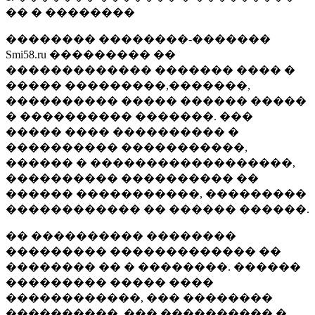
�� � ��������
�������� ��������-�������
Smi58.ru ��������� ��
������������� ������� ���� �
����� ���������,�������,
���������� ����� ������ �����
� ���������� �������. ���
����� ���� ���������� �
���������� �����������,
������ � ������������������,
���������� ���������� ��
������ �����������, ���������
������������ �� ������ ������.
�� ���������� ��������
��������� ������������� ��
�������� �� � ��������. ������
��������� ����� ����
������������, ��� ��������
����������, ��� ���������� �