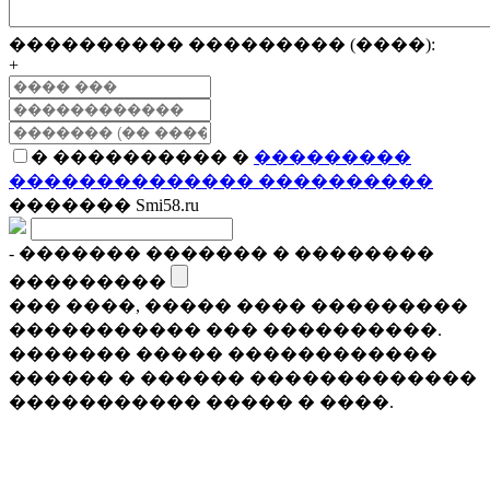
���������� ��������� (����):
+
� ���������� �
���������
�������������� ����������
������� Smi58.ru
- ������� ������� � ��������
���������
��� ����, ����� ���� ���������
����������� ��� ����������.
������� ����� ������������
������ � ������ �������������
����������� ����� � ����.