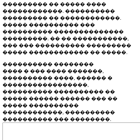
��������� �� ����� ����
������������. ����������
��������� �� ������������.
����� ���������� ���
���������� ��������������
���������. �� �� �����������,
��� ��� ���������� ���������
����� ������������ �� �����.
���������� ��������
���� � ��� ���� �������,
���������� ����, ������ �
�����������������,
���������� ���������� ��
����� ������ ������ ��� ��
����� ����������
������������, ����������
���������� ��� ��������.