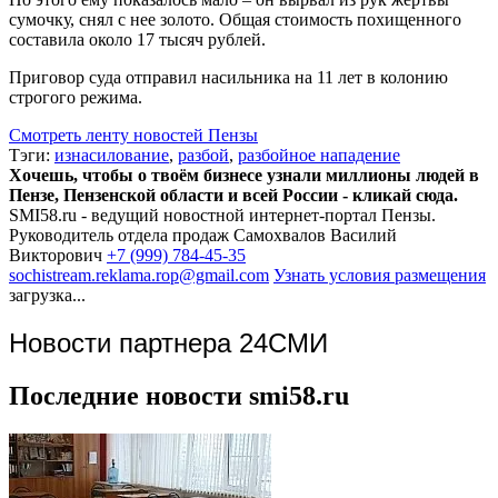
сумочку, снял с нее золото. Общая стоимость похищенного
составила около 17 тысяч рублей.
Приговор суда отправил насильника на 11 лет в колонию
строгого режима.
Смотреть ленту новостей Пензы
Тэги:
изнасилование
,
разбой
,
разбойное нападение
Хочешь, чтобы о твоём бизнесе узнали миллионы людей в
Пензе, Пензенской области и всей России - кликай сюда.
SMI58.ru - ведущий новостной интернет-портал Пензы.
Руководитель отдела продаж
Самохвалов Василий
Викторович
+7 (999) 784-45-35
sochistream.reklama.rop@gmail.com
Узнать условия размещения
загрузка...
Новости партнера 24СМИ
Последние новости smi58.ru