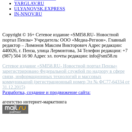
YARGLAV.RU
is
ULYANOVSK.EXPRESS
the
IN-NNOV.RU
first
choice
Согласие на обработку персональных данных
Политика по
for
защите персональных данных
high-
Copyright © 16+ Сетевое издание «SMI58.RU- Новостной
end
портал Пензы» Учредитель: ООО «Медиа-Регион». Главный
people.
редактор – Лимонов Максим Викторович Адрес редакции:
440026, г. Пенза, улица Лермонтова, 34 Телефон редакции: +7
(987) 504 16 90 Адрес эл. почты редакции: info@smi58.ru
Сетевое издание «SMI58.RU- Новостной портал Пензы»
зарегистрировано Федеральной службой по надзору в сфере
связи, информационных технологий и массовых
коммуникаций (регистрационный номер Эл № ФС77-64334 от
31.12.2015)
Разработка, создание и продвижение сайта:
агентство интернет-маркетинга