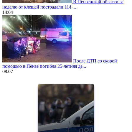
В Пензенской области за
неделю от клещей пострадали 114 ...
14:04
После ДТП со скорой
помощью в Пензе погибла 25-летняя де...
08:07
https://www.vapesstores.fr/
meilleure
cigarette
electronique
best
quality
aaa
swiss
movement.
https://gradewatches.to/