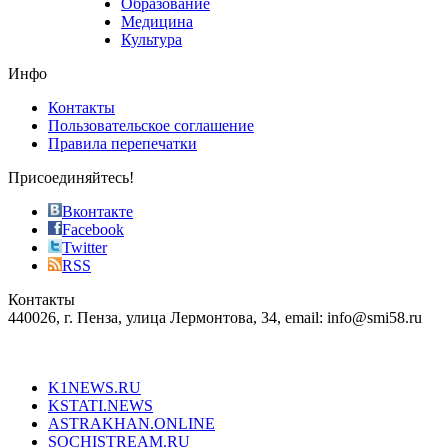
Образование
vape
Медицина
store
Культура
on
the
Инфо
pursuit
of
Контакты
the
Пользовательское соглашение
most
Правила перепечатки
effective
sophistication
Присоединяйтесь!
also
just
Вконтакте
the
Facebook
right
Twitter
blend
RSS
in
Контакты
creation
440026, г. Пенза, улица Лермонтова, 34, email: info@smi58.ru
completely
unique
Все порталы НМГ
dazzling
type.
K1NEWS.RU
reddit
KSTATI.NEWS
sevenfridayreplica.ru
ASTRAKHAN.ONLINE
sevenfriday
SOCHISTREAM.RU
outlet