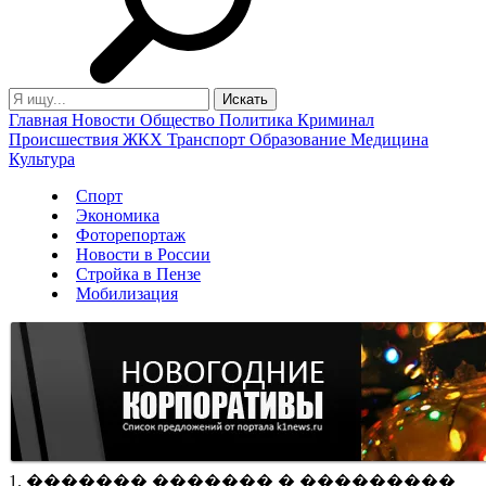
Главная
Новости
Общество
Политика
Криминал
Происшествия
ЖКХ
Транспорт
Образование
Медицина
Культура
Спорт
Экономика
Фоторепортаж
Новости в России
Стройка в Пензе
Мобилизация
1. ������� ������� � ���������