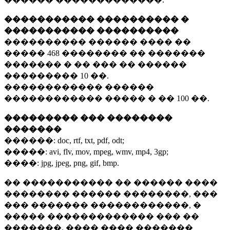
����������� ���������� �
����������� ����������
���������� ������ ���� ��
�����
468 ��������
�� �������
������� � �� ��� �� ������
���������
10 ��.
������������ ������
������������ ����� � ��
100 ��.
��������� ��� ��������
�������
������:
doc, rtf, txt, pdf, odt;
�����:
avi, flv, mov, mpeg, wmv, mp4, 3gp;
����:
jpg, jpeg, png, gif, bmp.
�� ����������� �� ������ ����
�������� ������ ��������, ���
��� ������� ������������, �
����� ������������� ��� ��
�������. ���� ���� �������