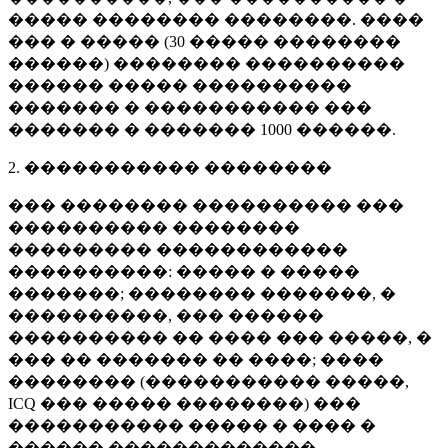
����� �������� ��������. ����
��� � ����� (
30 �����
��������
������) �������� ����������
������ ����� ����������
������� � ����������� ���
������� � �������
1000 ������
.
2. ����������� ��������
��� �������� ���������� ���
���������� ��������
��������� ������������
����������: ����� � �����
�������; �������� �������, �
����������, ��� ������
���������� �� ���� ��� �����, �
��� �� ������� �� ����; ����
�������� (����������� �����,
ICQ ��� ����� ��������) ���
����������� ����� � ���� �
������ �������������.