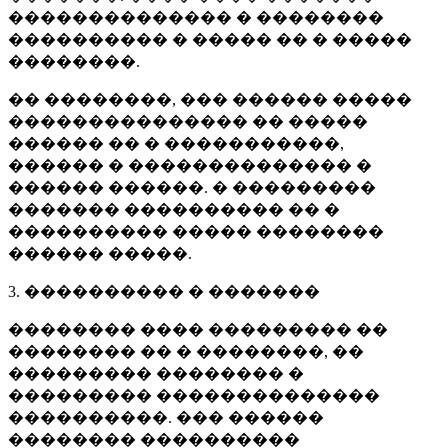
�������������� � ��������
���������� � ����� �� � �����
��������.
�� ��������, ��� ������ �����
��������������� �� �����
������ �� � �����������,
������ � �������������� �
������ ������. � ���������
������� ���������� �� �
���������� ����� ��������
������ �����.
3. ���������� � �������
�������� ���� ��������� ��
�������� �� � ��������, ��
��������� �������� �
��������� ��������������
����������. ��� ������
�������� ����������