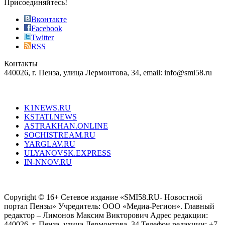
sophistication
Присоединяйтесь!
also
just
Вконтакте
the
Facebook
right
Twitter
blend
RSS
in
Контакты
creation
440026, г. Пенза, улица Лермонтова, 34, email: info@smi58.ru
completely
unique
Все порталы НМГ
dazzling
type.
K1NEWS.RU
reddit
KSTATI.NEWS
sevenfridayreplica.ru
ASTRAKHAN.ONLINE
sevenfriday
SOCHISTREAM.RU
outlet
YARGLAV.RU
is
ULYANOVSK.EXPRESS
the
IN-NNOV.RU
first
choice
Согласие на обработку персональных данных
Политика по
for
защите персональных данных
high-
Copyright © 16+ Сетевое издание «SMI58.RU- Новостной
end
портал Пензы» Учредитель: ООО «Медиа-Регион». Главный
people.
редактор – Лимонов Максим Викторович Адрес редакции:
440026, г. Пенза, улица Лермонтова, 34 Телефон редакции: +7