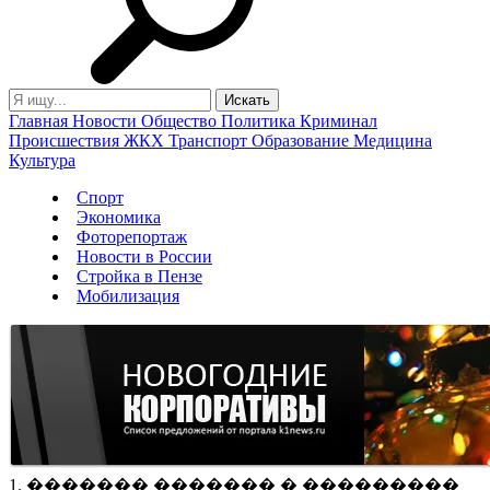
Главная
Новости
Общество
Политика
Криминал
Происшествия
ЖКХ
Транспорт
Образование
Медицина
Культура
Спорт
Экономика
Фоторепортаж
Новости в России
Стройка в Пензе
Мобилизация
1. ������� ������� � ���������