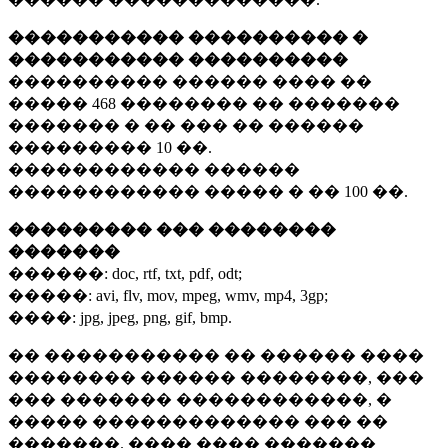
����������� ���������� �
����������� ����������
���������� ������ ���� ��
�����
468 ��������
�� �������
������� � �� ��� �� ������
���������
10 ��.
������������ ������
������������ ����� � ��
100 ��.
��������� ��� ��������
�������
������:
doc, rtf, txt, pdf, odt;
�����:
avi, flv, mov, mpeg, wmv, mp4, 3gp;
����:
jpg, jpeg, png, gif, bmp.
�� ����������� �� ������ ����
�������� ������ ��������, ���
��� ������� ������������, �
����� ������������� ��� ��
�������. ���� ���� �������