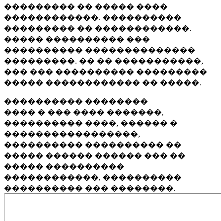
��������� �� ����� ����
������������. ����������
��������� �� ������������.
����� ���������� ���
���������� ��������������
���������. �� �� �����������,
��� ��� ���������� ���������
����� ������������ �� �����.
���������� ��������
���� � ��� ���� �������,
���������� ����, ������ �
�����������������,
���������� ���������� ��
����� ������ ������ ��� ��
����� ����������
������������, ����������
���������� ��� ��������.