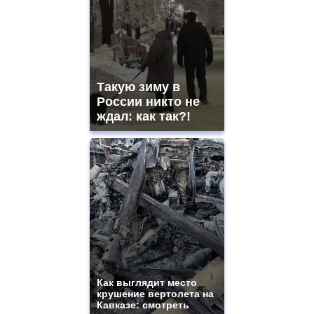
watches
for
sale.
best
vape
shops
Такую зиму в
site.
offer
России никто не
all
ждал: как так?!
kinds
of
high
quality
https://www.phoenix-
suns.ru/
which
you
need.
replica
franck
muller
rolex
Как выглядит место
even
крушение вертолета на
though
Кавказе: смотреть
the