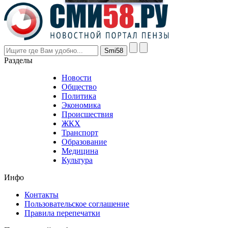
prices
are
higher
however
visitors
nevertheless
Разделы
believe
that
Новости
good
Общество
value.
Политика
who
Экономика
sells
Происшествия
the
ЖКХ
best
Транспорт
phyrevape.com
Образование
vape
Медицина
store
Культура
on
the
Инфо
pursuit
of
Контакты
the
Пользовательское соглашение
most
Правила перепечатки
effective