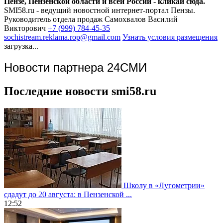
Пензе, Пензенской области и всей России - кликай сюда.
SMI58.ru - ведущий новостной интернет-портал Пензы.
Руководитель отдела продаж
Самохвалов Василий
Викторович
+7 (999) 784-45-35
sochistream.reklama.rop@gmail.com
Узнать условия размещения
загрузка...
Новости партнера 24СМИ
Последние новости smi58.ru
Школу в «Лугометрии»
сдадут до 20 августа: в Пензенской ...
12:52