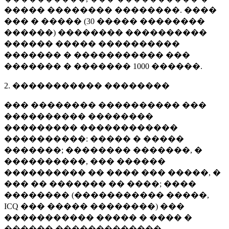
����� �������� ��������. ����
��� � ����� (
30 �����
��������
������) �������� ����������
������ ����� ����������
������� � ����������� ���
������� � �������
1000 ������
.
2. ����������� ��������
��� �������� ���������� ���
���������� ��������
��������� ������������
����������: ����� � �����
�������; �������� �������, �
����������, ��� ������
���������� �� ���� ��� �����, �
��� �� ������� �� ����; ����
�������� (����������� �����,
ICQ ��� ����� ��������) ���
����������� ����� � ���� �
������ �������������.