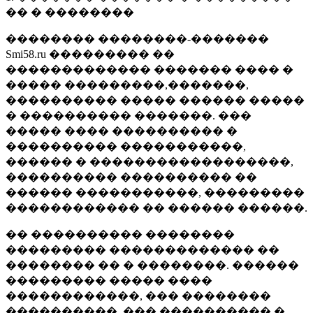
�� � ��������
�������� ��������-�������
Smi58.ru ��������� ��
������������� ������� ���� �
����� ���������,�������,
���������� ����� ������ �����
� ���������� �������. ���
����� ���� ���������� �
���������� �����������,
������ � ������������������,
���������� ���������� ��
������ �����������, ���������
������������ �� ������ ������.
�� ���������� ��������
��������� ������������� ��
�������� �� � ��������. ������
��������� ����� ����
������������, ��� ��������
����������, ��� ���������� �