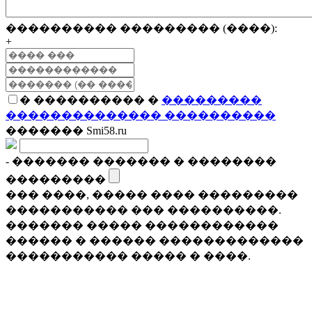
���������� ��������� (����):
+
� ���������� �
���������
�������������� ����������
������� Smi58.ru
- ������� ������� � ��������
���������
��� ����, ����� ���� ���������
����������� ��� ����������.
������� ����� ������������
������ � ������ �������������
����������� ����� � ����.