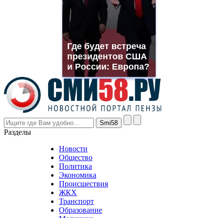
you
need.
replica
franck
muller
Где будет встреча
rolex
президентов США
even
though
и России: Европа?
the
prices
are
higher
however
visitors
nevertheless
Разделы
believe
that
Новости
good
Общество
value.
Политика
who
Экономика
sells
Происшествия
the
ЖКХ
best
Транспорт
phyrevape.com
Образование
vape