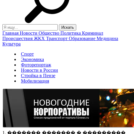
Главная
Новости
Общество
Политика
Криминал
Происшествия
ЖКХ
Транспорт
Образование
Медицина
Культура
Спорт
Экономика
Фоторепортаж
Новости в России
Стройка в Пензе
Мобилизация
1. ������� ������� � ���������