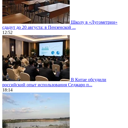
Школу в «Лугометрии»
сдадут до 20 августа: в Пензенской ...
12:52
В Китае обсудили
российский опыт использования Седжаро п...
18:14