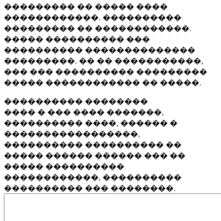
��������� �� ����� ����
������������. ����������
��������� �� ������������.
����� ���������� ���
���������� ��������������
���������. �� �� �����������,
��� ��� ���������� ���������
����� ������������ �� �����.
���������� ��������
���� � ��� ���� �������,
���������� ����, ������ �
�����������������,
���������� ���������� ��
����� ������ ������ ��� ��
����� ����������
������������, ����������
���������� ��� ��������.