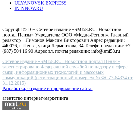
ULYANOVSK.EXPRESS
the
IN-NNOV.RU
first
choice
Согласие на обработку персональных данных
Политика по
for
защите персональных данных
high-
Copyright © 16+ Сетевое издание «SMI58.RU- Новостной
end
портал Пензы» Учредитель: ООО «Медиа-Регион». Главный
people.
редактор – Лимонов Максим Викторович Адрес редакции:
440026, г. Пенза, улица Лермонтова, 34 Телефон редакции: +7
(987) 504 16 90 Адрес эл. почты редакции: info@smi58.ru
Сетевое издание «SMI58.RU- Новостной портал Пензы»
зарегистрировано Федеральной службой по надзору в сфере
связи, информационных технологий и массовых
коммуникаций (регистрационный номер Эл № ФС77-64334 от
31.12.2015)
Разработка, создание и продвижение сайта:
агентство интернет-маркетинга