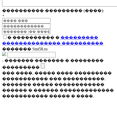
���������� ��������� (����):
+
� ���������� �
���������
�������������� ����������
������� Smi58.ru
- ������� ������� � ��������
���������
��� ����, ����� ���� ���������
����������� ��� ����������.
������� ����� ������������
������ � ������ �������������
����������� ����� � ����.