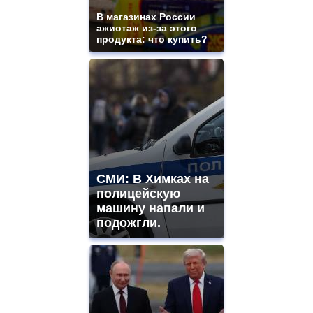
and
ladies
В магазинах России
ажиотаж из-за этого
watches
продукта: что купить?
for
sale.
https://www.replicasrelojes.to/
mens
and
ladies
watches
for
sale.
best
vape
СМИ: В Химках на
shops
полицейскую
site.
offer
машину напали и
all
подожгли.
kinds
of
high
quality
https://www.phoenix-
suns.ru/
which