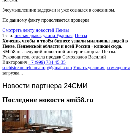
Злоумышленник задержан и уже сознался в содеянном.
По данному факту продолжается проверка.
Смотреть ленту новостей Пензы
Тэги:
пьяная драка
,
улица Ударная
,
Пенза
Хочешь, чтобы о твоём бизнесе узнали миллионы людей в
Пензе, Пензенской области и всей России - кликай сюда.
SMI58.ru - ведущий новостной интернет-портал Пензы.
Руководитель отдела продаж
Самохвалов Василий
Викторович
+7 (999) 784-45-35
sochistream.reklama.rop@gmail.com
Узнать условия размещения
загрузка...
Новости партнера 24СМИ
Последние новости smi58.ru