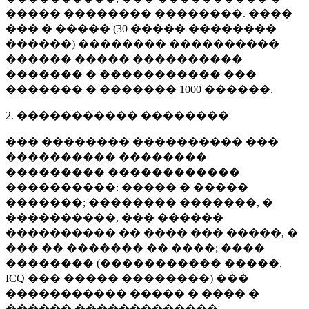
����� �������� ��������. ����
��� � ����� (
30 �����
��������
������) �������� ����������
������ ����� ����������
������� � ����������� ���
������� � �������
1000 ������
.
2. ����������� ��������
��� �������� ���������� ���
���������� ��������
��������� ������������
����������: ����� � �����
�������; �������� �������, �
����������, ��� ������
���������� �� ���� ��� �����, �
��� �� ������� �� ����; ����
�������� (����������� �����,
ICQ ��� ����� ��������) ���
����������� ����� � ���� �
������ �������������.