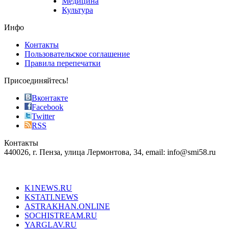
Медицина
store
Культура
on
the
Инфо
pursuit
of
Контакты
the
Пользовательское соглашение
most
Правила перепечатки
effective
sophistication
Присоединяйтесь!
also
just
Вконтакте
the
Facebook
right
Twitter
blend
RSS
in
Контакты
creation
440026, г. Пенза, улица Лермонтова, 34, email: info@smi58.ru
completely
unique
Все порталы НМГ
dazzling
type.
K1NEWS.RU
reddit
KSTATI.NEWS
sevenfridayreplica.ru
ASTRAKHAN.ONLINE
sevenfriday
SOCHISTREAM.RU
outlet
YARGLAV.RU
is