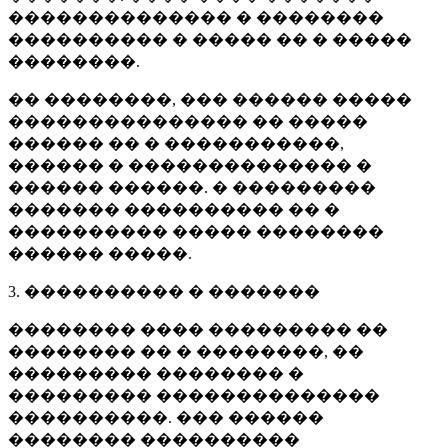
�������������� � ��������
���������� � ����� �� � �����
��������.
�� ��������, ��� ������ �����
��������������� �� �����
������ �� � �����������,
������ � �������������� �
������ ������. � ���������
������� ���������� �� �
���������� ����� ��������
������ �����.
3. ���������� � �������
�������� ���� ��������� ��
�������� �� � ��������, ��
��������� �������� �
��������� ��������������
����������. ��� ������
�������� ����������