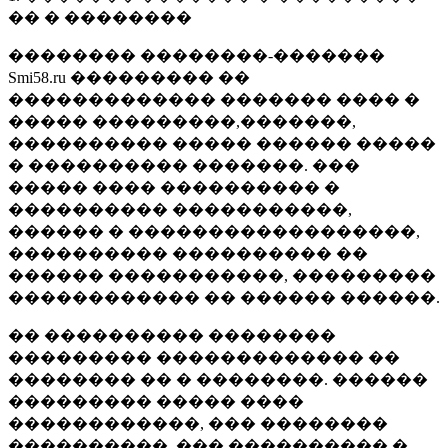
�� � ��������
�������� ��������-�������
Smi58.ru ��������� ��
������������� ������� ���� �
����� ���������,�������,
���������� ����� ������ �����
� ���������� �������. ���
����� ���� ���������� �
���������� �����������,
������ � ������������������,
���������� ���������� ��
������ �����������, ���������
������������ �� ������ ������.
�� ���������� ��������
��������� ������������� ��
�������� �� � ��������. ������
��������� ����� ����
������������, ��� ��������
����������, ��� ���������� �