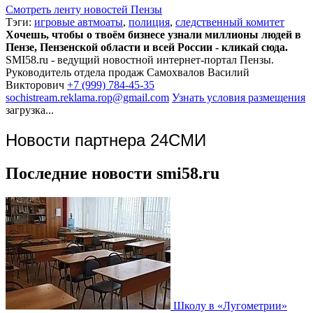
Смотреть ленту новостей Пензы
Тэги:
игровые автмоаты
,
полиция
,
следственный комитет
Хочешь, чтобы о твоём бизнесе узнали миллионы людей в
Пензе, Пензенской области и всей России - кликай сюда.
SMI58.ru - ведущий новостной интернет-портал Пензы.
Руководитель отдела продаж
Самохвалов Василий
Викторович
+7 (999) 784-45-35
sochistream.reklama.rop@gmail.com
Узнать условия размещения
загрузка...
Новости партнера 24СМИ
Последние новости smi58.ru
Школу в «Лугометрии»