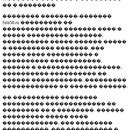
�� � ��������
�������� ��������-�������
Smi58.ru ��������� ��
������������� ������� ���� �
����� ���������,�������,
���������� ����� ������ �����
� ���������� �������. ���
����� ���� ���������� �
���������� �����������,
������ � ������������������,
���������� ���������� ��
������ �����������, ���������
������������ �� ������ ������.
�� ���������� ��������
��������� ������������� ��
�������� �� � ��������. ������
��������� ����� ����
������������, ��� ��������
����������, ��� ���������� �