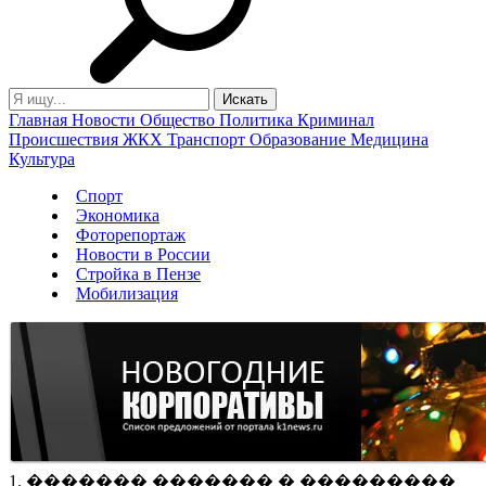
Главная
Новости
Общество
Политика
Криминал
Происшествия
ЖКХ
Транспорт
Образование
Медицина
Культура
Спорт
Экономика
Фоторепортаж
Новости в России
Стройка в Пензе
Мобилизация
1. ������� ������� � ���������