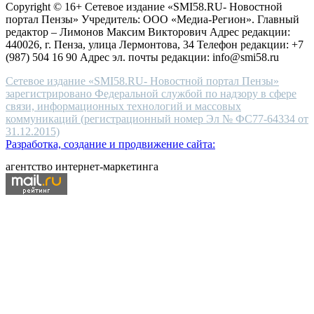
Copyright © 16+ Сетевое издание «SMI58.RU- Новостной
end
портал Пензы» Учредитель: ООО «Медиа-Регион». Главный
people.
редактор – Лимонов Максим Викторович Адрес редакции:
440026, г. Пенза, улица Лермонтова, 34 Телефон редакции: +7
(987) 504 16 90 Адрес эл. почты редакции: info@smi58.ru
Сетевое издание «SMI58.RU- Новостной портал Пензы»
зарегистрировано Федеральной службой по надзору в сфере
связи, информационных технологий и массовых
коммуникаций (регистрационный номер Эл № ФС77-64334 от
31.12.2015)
Разработка, создание и продвижение сайта:
агентство интернет-маркетинга