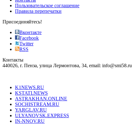
the
Пользовательское соглашение
most
Правила перепечатки
effective
sophistication
Присоединяйтесь!
also
just
Вконтакте
the
Facebook
right
Twitter
blend
RSS
in
Контакты
creation
440026, г. Пенза, улица Лермонтова, 34, email: info@smi58.ru
completely
unique
Все порталы НМГ
dazzling
type.
K1NEWS.RU
reddit
KSTATI.NEWS
sevenfridayreplica.ru
ASTRAKHAN.ONLINE
sevenfriday
SOCHISTREAM.RU
outlet
YARGLAV.RU
is
ULYANOVSK.EXPRESS
the
IN-NNOV.RU
first
choice
Согласие на обработку персональных данных
Политика по
for
защите персональных данных
high-