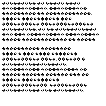
��������� �� ����� ����
������������. ����������
��������� �� ������������.
����� ���������� ���
���������� ��������������
���������. �� �� �����������,
��� ��� ���������� ���������
����� ������������ �� �����.
���������� ��������
���� � ��� ���� �������,
���������� ����, ������ �
�����������������,
���������� ���������� ��
����� ������ ������ ��� ��
����� ����������
������������, ����������
���������� ��� ��������.