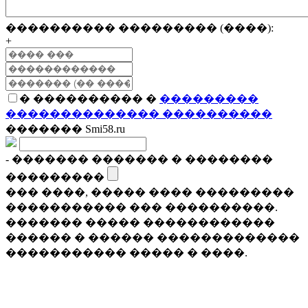
���������� ��������� (����):
+
� ���������� �
���������
�������������� ����������
������� Smi58.ru
- ������� ������� � ��������
���������
��� ����, ����� ���� ���������
����������� ��� ����������.
������� ����� ������������
������ � ������ �������������
����������� ����� � ����.