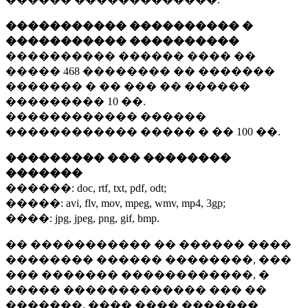
����������� ���������� �
����������� ����������
���������� ������ ���� ��
�����
468 ��������
�� �������
������� � �� ��� �� ������
���������
10 ��.
������������ ������
������������ ����� � ��
100 ��.
��������� ��� ��������
�������
������:
doc, rtf, txt, pdf, odt;
�����:
avi, flv, mov, mpeg, wmv, mp4, 3gp;
����:
jpg, jpeg, png, gif, bmp.
�� ����������� �� ������ ����
�������� ������ ��������, ���
��� ������� ������������, �
����� ������������� ��� ��
�������. ���� ���� �������