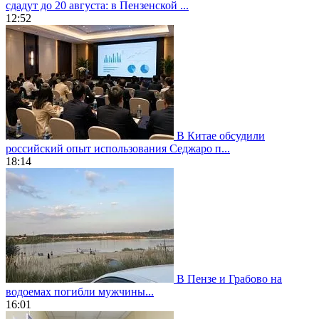
сдадут до 20 августа: в Пензенской ...
12:52
В Китае обсудили
российский опыт использования Седжаро п...
18:14
В Пензе и Грабово на
водоемах погибли мужчины...
16:01