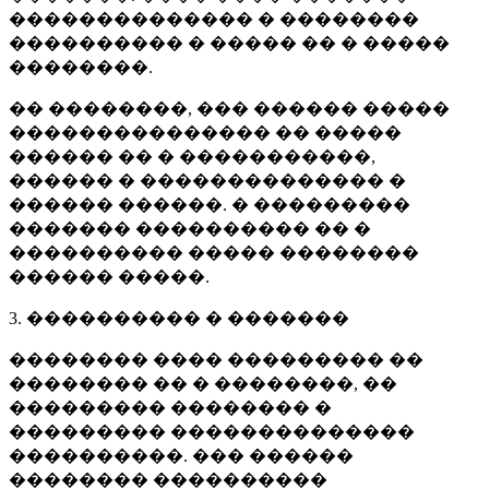
�������������� � ��������
���������� � ����� �� � �����
��������.
�� ��������, ��� ������ �����
��������������� �� �����
������ �� � �����������,
������ � �������������� �
������ ������. � ���������
������� ���������� �� �
���������� ����� ��������
������ �����.
3. ���������� � �������
�������� ���� ��������� ��
�������� �� � ��������, ��
��������� �������� �
��������� ��������������
����������. ��� ������
�������� ����������