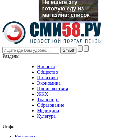
Не ешьте эту
rolex
готовую еду из
even
though
магазина: список
the
prices
are
higher
however
visitors
nevertheless
Разделы
believe
that
Новости
good
Общество
value.
Политика
who
Экономика
sells
Происшествия
the
ЖКХ
best
Транспорт
phyrevape.com
Образование
vape
Медицина
store
Культура
on
the
Инфо
pursuit
of
Контакты