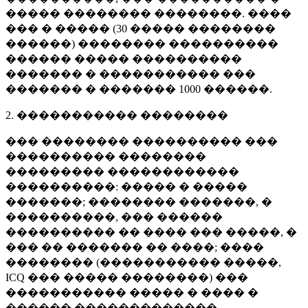
����� �������� ��������. ����
��� � ����� (
30 �����
��������
������) �������� ����������
������ ����� ����������
������� � ����������� ���
������� � �������
1000 ������
.
2. ����������� ��������
��� �������� ���������� ���
���������� ��������
��������� ������������
����������: ����� � �����
�������; �������� �������, �
����������, ��� ������
���������� �� ���� ��� �����, �
��� �� ������� �� ����; ����
�������� (����������� �����,
ICQ ��� ����� ��������) ���
����������� ����� � ���� �
������ �������������.