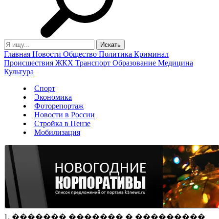
Главная
Новости
Общество
Политика
Криминал
Происшествия
ЖКХ
Транспорт
Образование
Медицина
Культура
Спорт
Экономика
Фоторепортаж
Новости в России
Стройка в Пензе
Мобилизация
1. ������� ������� � ���������