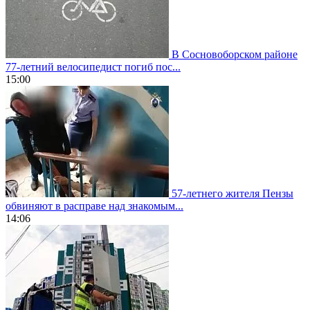
В Сосновоборском районе
77-летний велосипедист погиб пос...
15:00
57-летнего жителя Пензы
обвиняют в расправе над знакомым...
14:06