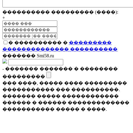
���������� ��������� (����):
+
� ���������� �
���������
�������������� ����������
������� Smi58.ru
- ������� ������� � ��������
���������
��� ����, ����� ���� ���������
����������� ��� ����������.
������� ����� ������������
������ � ������ �������������
����������� ����� � ����.