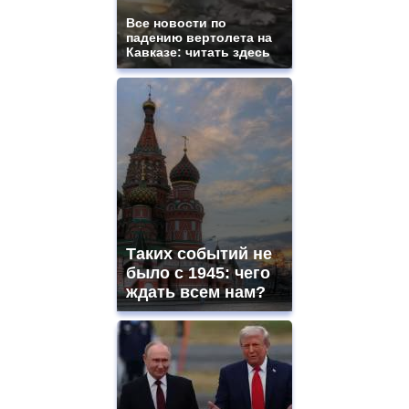
and
ladies
Все новости по
падению вертолета на
watches
Кавказе: читать здесь
for
sale.
https://www.replicasrelojes.to/
mens
and
ladies
watches
for
sale.
best
vape
shops
Таких событий не
site.
offer
было с 1945: чего
all
ждать всем нам?
kinds
of
high
quality
https://www.phoenix-
suns.ru/
which