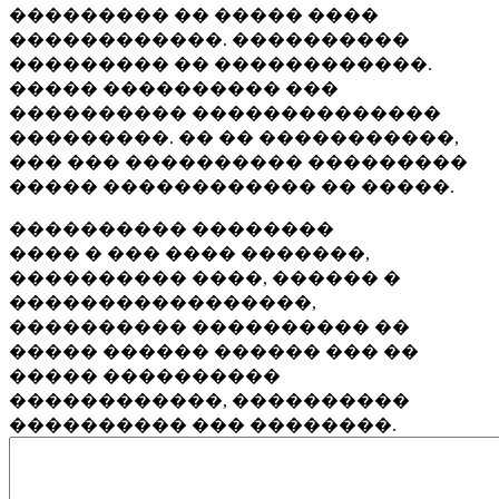
��������� �� ����� ����
������������. ����������
��������� �� ������������.
����� ���������� ���
���������� ��������������
���������. �� �� �����������,
��� ��� ���������� ���������
����� ������������ �� �����.
���������� ��������
���� � ��� ���� �������,
���������� ����, ������ �
�����������������,
���������� ���������� ��
����� ������ ������ ��� ��
����� ����������
������������, ����������
���������� ��� ��������.