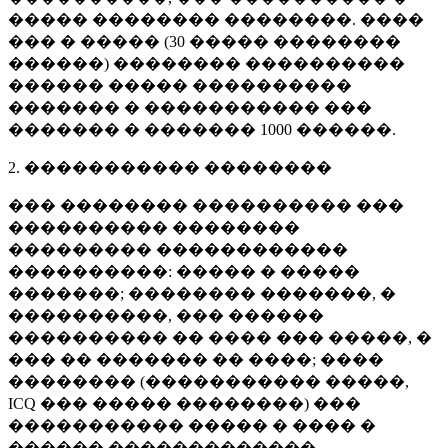
����� �������� ��������. ����
��� � ����� (
30 �����
��������
������) �������� ����������
������ ����� ����������
������� � ����������� ���
������� � �������
1000 ������
.
2. ����������� ��������
��� �������� ���������� ���
���������� ��������
��������� ������������
����������: ����� � �����
�������; �������� �������, �
����������, ��� ������
���������� �� ���� ��� �����, �
��� �� ������� �� ����; ����
�������� (����������� �����,
ICQ ��� ����� ��������) ���
����������� ����� � ���� �
������ �������������.