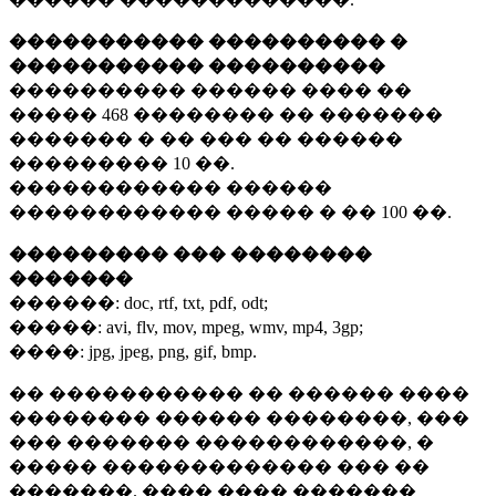
����������� ���������� �
����������� ����������
���������� ������ ���� ��
�����
468 ��������
�� �������
������� � �� ��� �� ������
���������
10 ��.
������������ ������
������������ ����� � ��
100 ��.
��������� ��� ��������
�������
������:
doc, rtf, txt, pdf, odt;
�����:
avi, flv, mov, mpeg, wmv, mp4, 3gp;
����:
jpg, jpeg, png, gif, bmp.
�� ����������� �� ������ ����
�������� ������ ��������, ���
��� ������� ������������, �
����� ������������� ��� ��
�������. ���� ���� �������