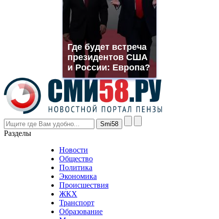
you
need.
replica
franck
muller
Где будет встреча
rolex
президентов США
even
though
и России: Европа?
the
prices
are
higher
however
visitors
nevertheless
Разделы
believe
that
Новости
good
Общество
value.
Политика
who
Экономика
sells
Происшествия
the
ЖКХ
best
Транспорт
phyrevape.com
Образование
vape