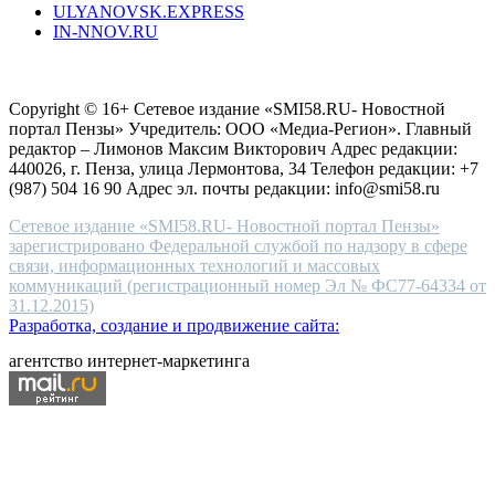
ULYANOVSK.EXPRESS
the
IN-NNOV.RU
first
choice
Согласие на обработку персональных данных
Политика по
for
защите персональных данных
high-
Copyright © 16+ Сетевое издание «SMI58.RU- Новостной
end
портал Пензы» Учредитель: ООО «Медиа-Регион». Главный
people.
редактор – Лимонов Максим Викторович Адрес редакции:
440026, г. Пенза, улица Лермонтова, 34 Телефон редакции: +7
(987) 504 16 90 Адрес эл. почты редакции: info@smi58.ru
Сетевое издание «SMI58.RU- Новостной портал Пензы»
зарегистрировано Федеральной службой по надзору в сфере
связи, информационных технологий и массовых
коммуникаций (регистрационный номер Эл № ФС77-64334 от
31.12.2015)
Разработка, создание и продвижение сайта:
агентство интернет-маркетинга