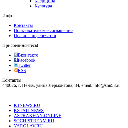
Медицина
store
Культура
on
the
Инфо
pursuit
of
Контакты
the
Пользовательское соглашение
most
Правила перепечатки
effective
sophistication
Присоединяйтесь!
also
just
Вконтакте
the
Facebook
right
Twitter
blend
RSS
in
Контакты
creation
440026, г. Пенза, улица Лермонтова, 34, email: info@smi58.ru
completely
unique
Все порталы НМГ
dazzling
type.
K1NEWS.RU
reddit
KSTATI.NEWS
sevenfridayreplica.ru
ASTRAKHAN.ONLINE
sevenfriday
SOCHISTREAM.RU
outlet
YARGLAV.RU
is