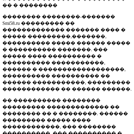
�� � ��������
�������� ��������-�������
Smi58.ru ��������� ��
������������� ������� ���� �
����� ���������,�������,
���������� ����� ������ �����
� ���������� �������. ���
����� ���� ���������� �
���������� �����������,
������ � ������������������,
���������� ���������� ��
������ �����������, ���������
������������ �� ������ ������.
�� ���������� ��������
��������� ������������� ��
�������� �� � ��������. ������
��������� ����� ����
������������, ��� ��������
����������, ��� ���������� �