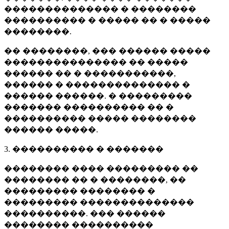
�������������� � ��������
���������� � ����� �� � �����
��������.
�� ��������, ��� ������ �����
��������������� �� �����
������ �� � �����������,
������ � �������������� �
������ ������. � ���������
������� ���������� �� �
���������� ����� ��������
������ �����.
3. ���������� � �������
�������� ���� ��������� ��
�������� �� � ��������, ��
��������� �������� �
��������� ��������������
����������. ��� ������
�������� ����������