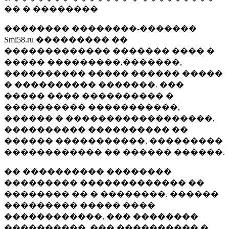
�� � ��������
�������� ��������-�������
Smi58.ru ��������� ��
������������� ������� ���� �
����� ���������,�������,
���������� ����� ������ �����
� ���������� �������. ���
����� ���� ���������� �
���������� �����������,
������ � ������������������,
���������� ���������� ��
������ �����������, ���������
������������ �� ������ ������.
�� ���������� ��������
��������� ������������� ��
�������� �� � ��������. ������
��������� ����� ����
������������, ��� ��������
����������, ��� ���������� �