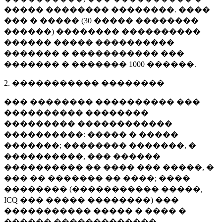
����� �������� ��������. ����
��� � ����� (
30 �����
��������
������) �������� ����������
������ ����� ����������
������� � ����������� ���
������� � �������
1000 ������
.
2. ����������� ��������
��� �������� ���������� ���
���������� ��������
��������� ������������
����������: ����� � �����
�������; �������� �������, �
����������, ��� ������
���������� �� ���� ��� �����, �
��� �� ������� �� ����; ����
�������� (����������� �����,
ICQ ��� ����� ��������) ���
����������� ����� � ���� �
������ �������������.