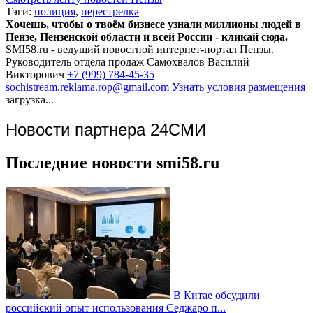
Тэги:
полиция
,
перестрелка
Хочешь, чтобы о твоём бизнесе узнали миллионы людей в
Пензе, Пензенской области и всей России - кликай сюда.
SMI58.ru - ведущий новостной интернет-портал Пензы.
Руководитель отдела продаж
Самохвалов Василий
Викторович
+7 (999) 784-45-35
sochistream.reklama.rop@gmail.com
Узнать условия размещения
загрузка...
Новости партнера 24СМИ
Последние новости smi58.ru
В Китае обсудили
российский опыт использования Седжаро п...