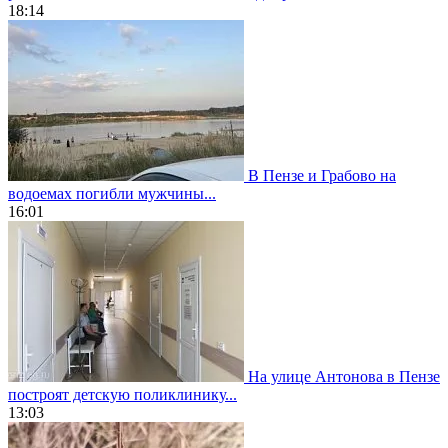
18:14
В Пензе и Грабово на
водоемах погибли мужчины...
16:01
На улице Антонова в Пензе
построят детскую поликлинику...
13:03