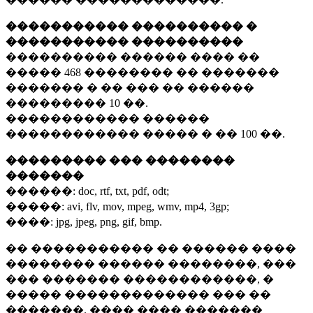
����������� ���������� �
����������� ����������
���������� ������ ���� ��
�����
468 ��������
�� �������
������� � �� ��� �� ������
���������
10 ��.
������������ ������
������������ ����� � ��
100 ��.
��������� ��� ��������
�������
������:
doc, rtf, txt, pdf, odt;
�����:
avi, flv, mov, mpeg, wmv, mp4, 3gp;
����:
jpg, jpeg, png, gif, bmp.
�� ����������� �� ������ ����
�������� ������ ��������, ���
��� ������� ������������, �
����� ������������� ��� ��
�������. ���� ���� �������