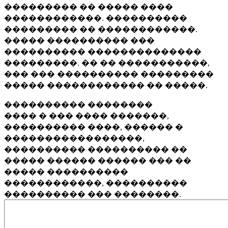
��������� �� ����� ����
������������. ����������
��������� �� ������������.
����� ���������� ���
���������� ��������������
���������. �� �� �����������,
��� ��� ���������� ���������
����� ������������ �� �����.
���������� ��������
���� � ��� ���� �������,
���������� ����, ������ �
�����������������,
���������� ���������� ��
����� ������ ������ ��� ��
����� ����������
������������, ����������
���������� ��� ��������.