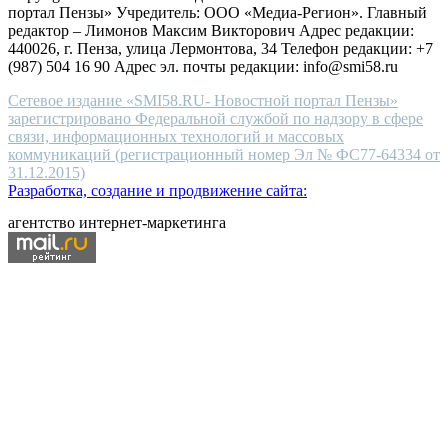
портал Пензы» Учредитель: ООО «Медиа-Регион». Главный
people.
редактор – Лимонов Максим Викторович Адрес редакции:
440026, г. Пенза, улица Лермонтова, 34 Телефон редакции: +7
(987) 504 16 90 Адрес эл. почты редакции: info@smi58.ru
Сетевое издание «SMI58.RU- Новостной портал Пензы»
зарегистрировано Федеральной службой по надзору в сфере
связи, информационных технологий и массовых
коммуникаций (регистрационный номер Эл № ФС77-64334 от
31.12.2015)
Разработка, создание и продвижение сайта:
агентство интернет-маркетинга