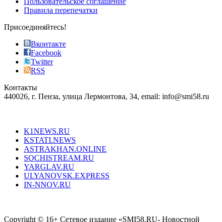
Пользовательское соглашение
most
Правила перепечатки
effective
sophistication
Присоединяйтесь!
also
just
Вконтакте
the
Facebook
right
Twitter
blend
RSS
in
Контакты
creation
440026, г. Пенза, улица Лермонтова, 34, email: info@smi58.ru
completely
unique
Все порталы НМГ
dazzling
type.
K1NEWS.RU
reddit
KSTATI.NEWS
sevenfridayreplica.ru
ASTRAKHAN.ONLINE
sevenfriday
SOCHISTREAM.RU
outlet
YARGLAV.RU
is
ULYANOVSK.EXPRESS
the
IN-NNOV.RU
first
choice
Согласие на обработку персональных данных
Политика по
for
защите персональных данных
high-
Copyright © 16+ Сетевое издание «SMI58.RU- Новостной
end