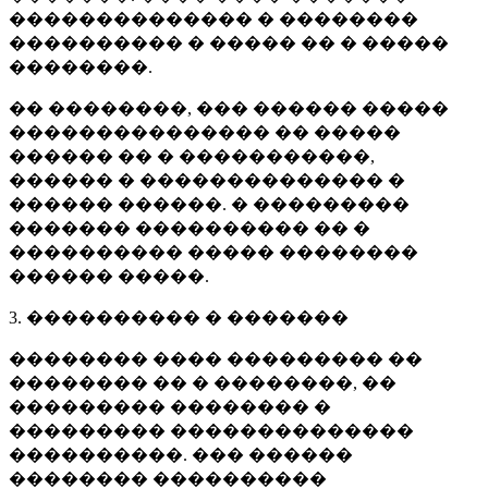
�������������� � ��������
���������� � ����� �� � �����
��������.
�� ��������, ��� ������ �����
��������������� �� �����
������ �� � �����������,
������ � �������������� �
������ ������. � ���������
������� ���������� �� �
���������� ����� ��������
������ �����.
3. ���������� � �������
�������� ���� ��������� ��
�������� �� � ��������, ��
��������� �������� �
��������� ��������������
����������. ��� ������
�������� ����������