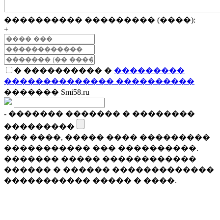
���������� ��������� (����):
+
� ���������� �
���������
�������������� ����������
������� Smi58.ru
- ������� ������� � ��������
���������
��� ����, ����� ���� ���������
����������� ��� ����������.
������� ����� ������������
������ � ������ �������������
����������� ����� � ����.