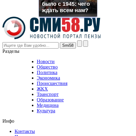
было с 1945: чего
even
though
ждать всем нам?
the
prices
are
higher
however
visitors
nevertheless
Разделы
believe
that
Новости
good
Общество
value.
Политика
who
Экономика
sells
Происшествия
the
ЖКХ
best
Транспорт
phyrevape.com
Образование
vape
Медицина
store
Культура
on
the
Инфо
pursuit
of
Контакты
the