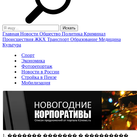
Главная
Новости
Общество
Политика
Криминал
Происшествия
ЖКХ
Транспорт
Образование
Медицина
Культура
Спорт
Экономика
Фоторепортаж
Новости в России
Стройка в Пензе
Мобилизация
1. ������� ������� � ���������