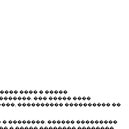
����� ���� � �����
�������. ��� ����� ����
���, ���������� ���������� ��
 � ��������. ������ ���������
�� � ����� �������� ��������.