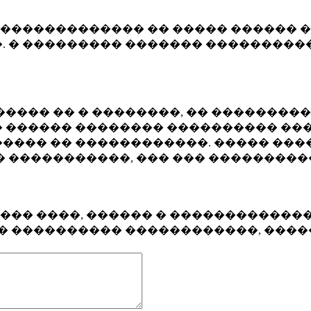
�������������� �� ����� ������ �
. � ��������� ������� ����������
���� �� � ��������, �� ��������
 ������ �������� ���������� ���
���� �� ������������. ����� ���
� �����������, ��� ��� ��������
���� ����, ������ � ������������
�� ���������� ������������, ���