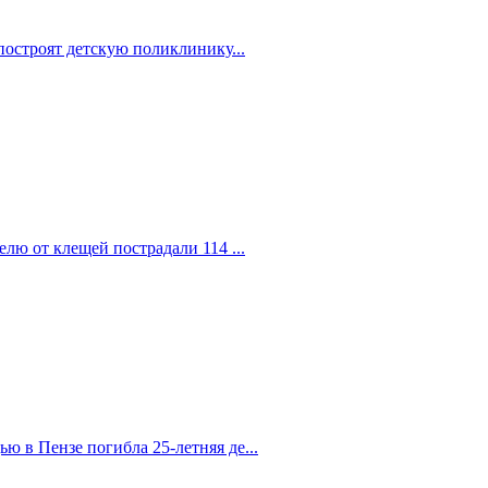
построят детскую поликлинику...
елю от клещей пострадали 114 ...
 в Пензе погибла 25-летняя де...