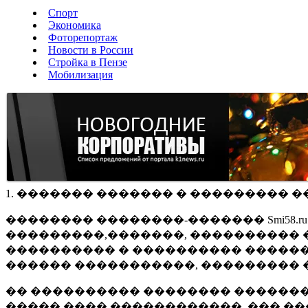
Спорт
Экономика
Фоторепортаж
Новости в России
Стройка в Пензе
Мобилизация
1. ������� ������� � ��������� �
�������� ��������-������� Smi58.
���������,�������, ���������� �
���������� � ���������� ������
������ �����������, ��������� 
�� ���������� �������� �������
����� ���� ������������, ��� ��