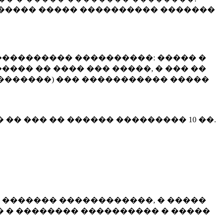
����� ����� ���������� �������
��������� ����������: ����� �
��� �� ���� ��� �����, � ��� ��
 ��������) ��� ����������� �����
� �� ��� �� ������ ���������
10 ��.
 ������� ������������, � �����
 � �������� ���������� � �����