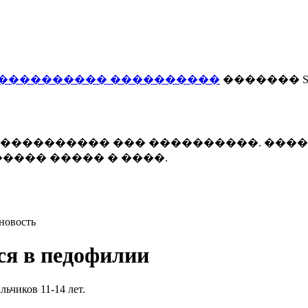
���������� ����������
������� Smi
 ����������� ��� ����������. ���
���� ����� � ����.
новость
ся в педофилии
ьчиков 11-14 лет.