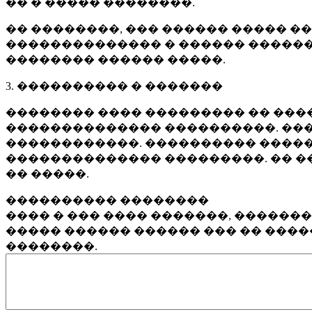
�� � ����� ��������.
�� ��������, ��� ������ ����� �
�������������� � ������ ������
�������� ������ �����.
3. ���������� � �������
�������� ���� ��������� �� ����
�������������� ����������. ���
������������. ���������� �����
�������������� ���������. �� �
�� �����.
���������� ��������
���� � ��� ���� �������, ������
����� ������ ������ ��� �� ���
��������.