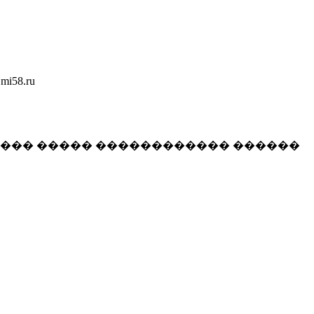
58.ru
���� ����� ������������ ������