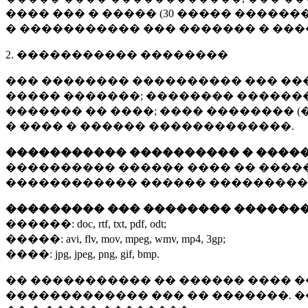
���� ��� � ����� (
30 �����
�������
� ����������� ��� ������� � ��
2. ����������� ��������
��� �������� ���������� ��� ��
����� �������; �������� �������,
������� �� ����; ���� �������� (
� ���� � ������ �������������.
����������� ���������� � ����
���������� ������ ���� �� ����
������������ ������ ���������
��������� ��� �������� ������
������:
doc, rtf, txt, pdf, odt;
�����:
avi, flv, mov, mpeg, wmv, mp4, 3gp;
����:
jpg, jpeg, png, gif, bmp.
�� ����������� �� ������ ���� �
������������� ��� �� �������. 