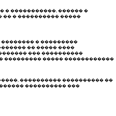
� � �����������, ������ �
 �� � ���������� �����
� �������� � ���������
������ �� ����� ����
������� ��� ����������
�� ��������� ����� ������������
�����, ���������� ���������� ��
������� ���������� ���