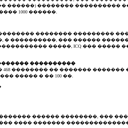
� ������) �������� ���������� �
�����
1000 ������
.
�������� �������� ��������� ���
 � ����������, ��� ������ �������
����������� �����, ICQ ��� �����
������� ����������
�
468 ��������
�� ������� ������� 
��� ����� � ��
100 ��.
�
������� ������ ��������, ��� ���
���� ���� ������� ��������������