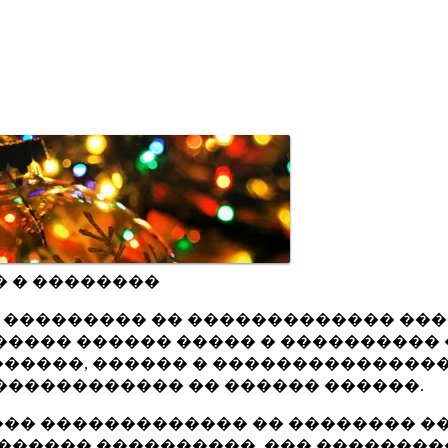
� � ��������
ru ��������� �� ������������� ��
���� ������ ����� � ���������� 
�����, ������ � ���������������
������������ �� ������ ������.
�� ������������� �� �������� ��
������ ����������, ��� ��������