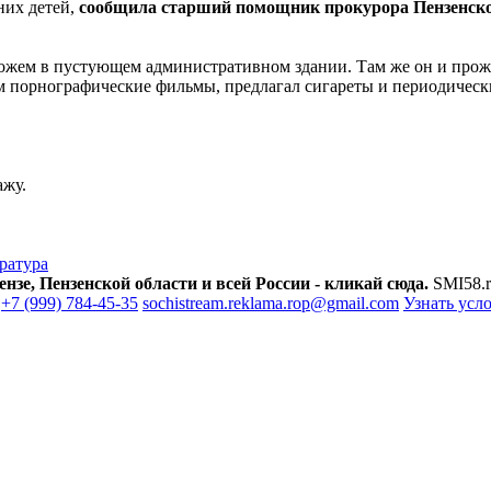
них детей,
сообщила старший помощник прокурора Пензенск
рожем в пустующем административном здании. Там же он и про
м порнографические фильмы, предлагал сигареты и периодическ
ажу.
ратура
зе, Пензенской области и всей России - кликай сюда.
SMI58.r
+7 (999) 784-45-35
sochistream.reklama.rop@gmail.com
Узнать усл