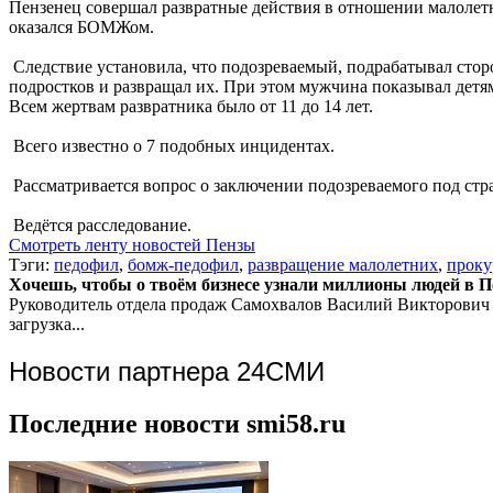
Пензенец совершал развратные действия в отношении малолет
оказался БОМЖом.
Следствие установила, что подозреваемый, подрабатывал сто
подростков и развращал их. При этом мужчина показывал детя
Всем жертвам развратника было от 11 до 14 лет.
Всего известно о 7 подобных инцидентах.
Рассматривается вопрос о заключении подозреваемого под стр
Ведётся расследование.
Смотреть ленту новостей Пензы
Тэги:
педофил
,
бомж-педофил
,
развращение малолетних
,
проку
Хочешь, чтобы о твоём бизнесе узнали миллионы людей в Пен
Руководитель отдела продаж
Самохвалов Василий Викторович
загрузка...
Новости партнера 24СМИ
Последние новости smi58.ru