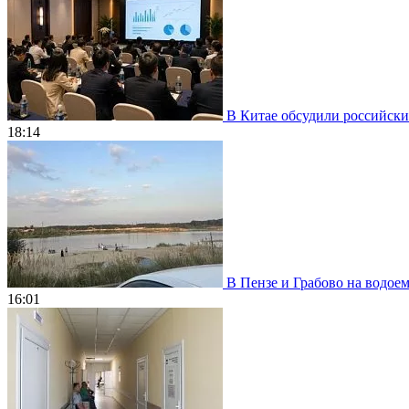
В Китае обсудили российски
18:14
В Пензе и Грабово на водое
16:01