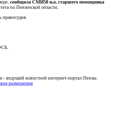
ере,
сообщила СМИ58 и.о. старшего помощника
тета по Пензенской области.
ь правосудия.
ФСБ.
u - ведущий новостной интернет-портал Пензы.
овия размещения