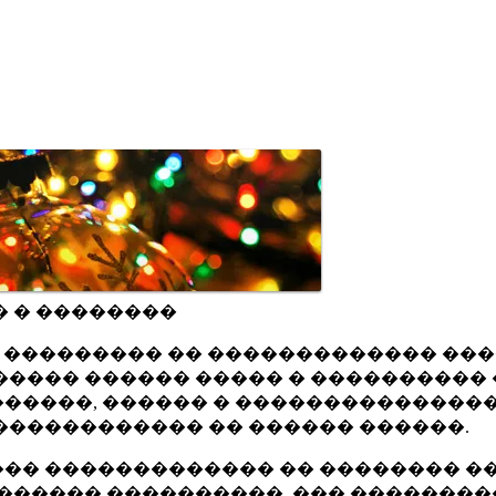
� � ��������
ru ��������� �� ������������� ��
���� ������ ����� � ���������� 
�����, ������ � ���������������
������������ �� ������ ������.
�� ������������� �� �������� ��
������ ����������, ��� ��������