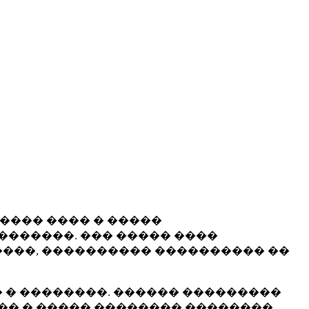
����� ���� � �����
�������. ��� ����� ����
���, ���������� ���������� ��
 � ��������. ������ ���������
�� � ����� �������� ��������.