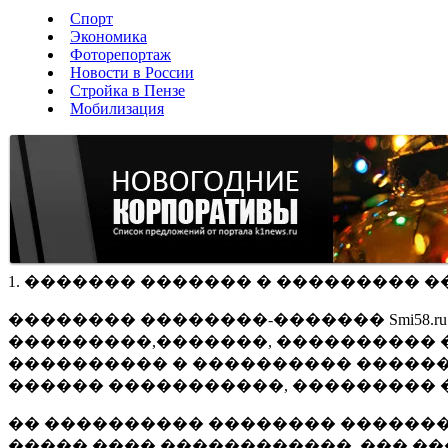
Спорт
Экономика
Фоторепортаж
Новости в России
Стройка в Пензе
Мобилизация
1. ������� ������� � ��������� �
�������� ��������-������� Smi58.
���������,�������, ���������� �
���������� � ���������� ������
������ �����������, ��������� 
�� ���������� �������� �������
����� ���� ������������, ��� ��