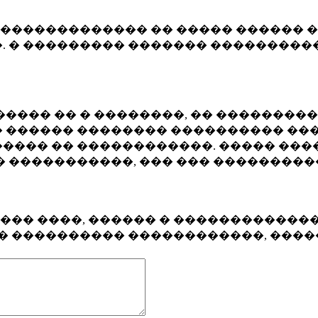
�������������� �� ����� ������ �
. � ��������� ������� ����������
���� �� � ��������, �� ��������
 ������ �������� ���������� ���
���� �� ������������. ����� ���
� �����������, ��� ��� ��������
���� ����, ������ � ������������
�� ���������� ������������, ���