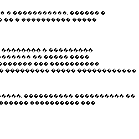
� � �����������, ������ �
 �� � ���������� �����
� �������� � ���������
������ �� ����� ����
������� ��� ����������
�� ��������� ����� ������������
�����, ���������� ���������� ��
������� ���������� ���