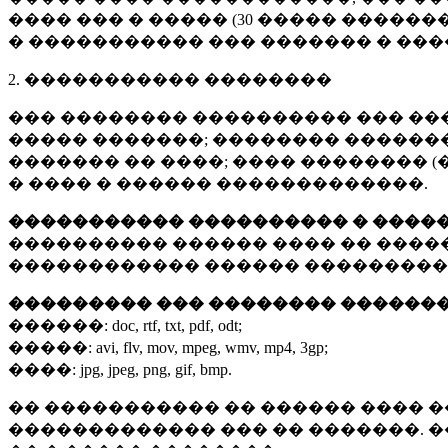
���� ��� � ����� (
30 �����
�������
� ����������� ��� ������� � ��
2. ����������� ��������
��� �������� ���������� ��� ��
����� �������; �������� �������,
������� �� ����; ���� �������� (
� ���� � ������ �������������.
����������� ���������� � ����
���������� ������ ���� �� ����
������������ ������ ���������
��������� ��� �������� ������
������:
doc, rtf, txt, pdf, odt;
�����:
avi, flv, mov, mpeg, wmv, mp4, 3gp;
����:
jpg, jpeg, png, gif, bmp.
�� ����������� �� ������ ���� �
������������� ��� �� �������. 