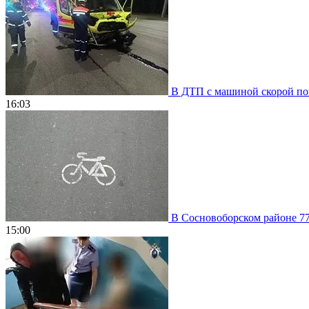
В ДТП с машиной скорой пом
16:03
В Сосновоборском районе 77
15:00