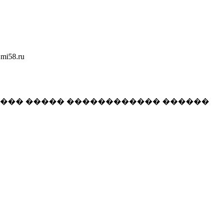
58.ru
���� ����� ������������ ������