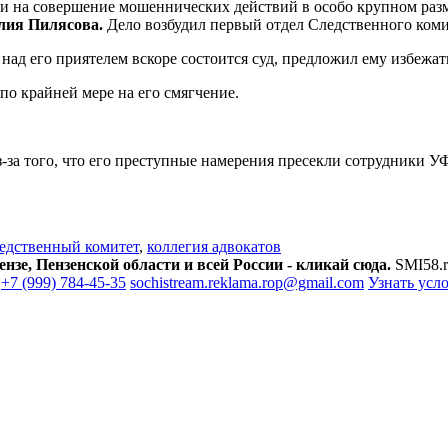
ии на совершение мошеннических действий в особо крупном разм
лия Пилясова.
Дело возбудил первый отдел Следственного коми
 над его приятелем вскоре состоится суд, предложил ему избежат
 по крайней мере на его смягчение.
-за того, что его преступные намерения пресекли сотрудники У
едственный комитет
,
коллегия адвокатов
зе, Пензенской области и всей России - кликай сюда.
SMI58.r
+7 (999) 784-45-35
sochistream.reklama.rop@gmail.com
Узнать усл