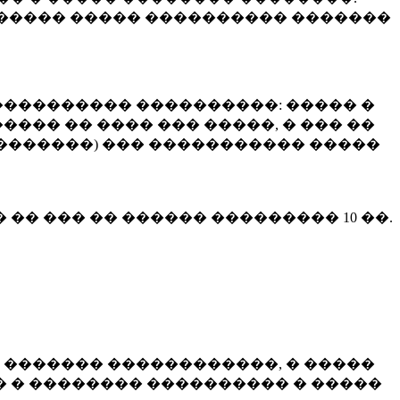
����� ����� ���������� �������
��������� ����������: ����� �
��� �� ���� ��� �����, � ��� ��
 ��������) ��� ����������� �����
� �� ��� �� ������ ���������
10 ��.
 ������� ������������, � �����
 � �������� ���������� � �����