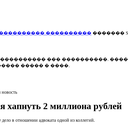
���������� ����������
������� Smi
 ����������� ��� ����������. ���
���� ����� � ����.
 новость
я хапнуть 2 миллиона рублей
 дело в отношении адвоката одной из коллегий.