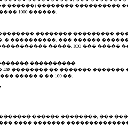
� ������) �������� ���������� �
�����
1000 ������
.
�������� �������� ��������� ���
 � ����������, ��� ������ �������
����������� �����, ICQ ��� �����
������� ����������
�
468 ��������
�� ������� ������� 
��� ����� � ��
100 ��.
�
������� ������ ��������, ��� ���
���� ���� ������� ��������������