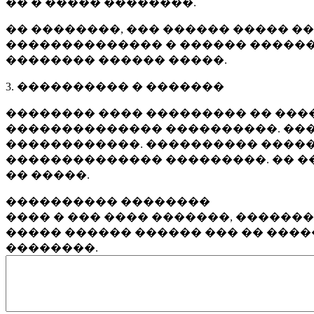
�� � ����� ��������.
�� ��������, ��� ������ ����� �
�������������� � ������ ������
�������� ������ �����.
3. ���������� � �������
�������� ���� ��������� �� ����
�������������� ����������. ���
������������. ���������� �����
�������������� ���������. �� �
�� �����.
���������� ��������
���� � ��� ���� �������, ������
����� ������ ������ ��� �� ���
��������.