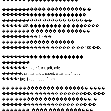
����������� ���������� �
����������� ����������
���������� ������ ���� ��
�����
468 ��������
�� �������
������� � �� ��� �� ������
���������
10 ��.
������������ ������
������������ ����� � ��
100 ��.
��������� ��� ��������
�������
������:
doc, rtf, txt, pdf, odt;
�����:
avi, flv, mov, mpeg, wmv, mp4, 3gp;
����:
jpg, jpeg, png, gif, bmp.
�� ����������� �� ������ ����
�������� ������ ��������, ���
��� ������� ������������, �
����� ������������� ��� ��
�������. ���� ���� �������