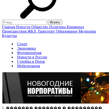
Главная
Новости
Общество
Политика
Криминал
Происшествия
ЖКХ
Транспорт
Образование
Медицина
Культура
Спорт
Экономика
Фоторепортаж
Новости в России
Стройка в Пензе
Мобилизация
1. ������� ������� � ���������