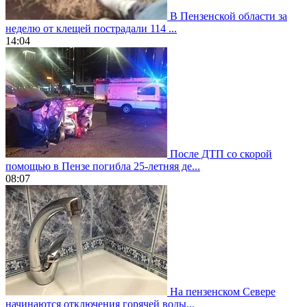
В Пензенской области за
неделю от клещей пострадали 114 ...
14:04
После ДТП со скорой
помощью в Пензе погибла 25-летняя де...
08:07
На пензенском Севере
начинаются отключения горячей воды...