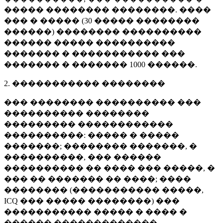
����� �������� ��������. ����
��� � ����� (
30 �����
��������
������) �������� ����������
������ ����� ����������
������� � ����������� ���
������� � �������
1000 ������
.
2. ����������� ��������
��� �������� ���������� ���
���������� ��������
��������� ������������
����������: ����� � �����
�������; �������� �������, �
����������, ��� ������
���������� �� ���� ��� �����, �
��� �� ������� �� ����; ����
�������� (����������� �����,
ICQ ��� ����� ��������) ���
����������� ����� � ���� �
������ �������������.