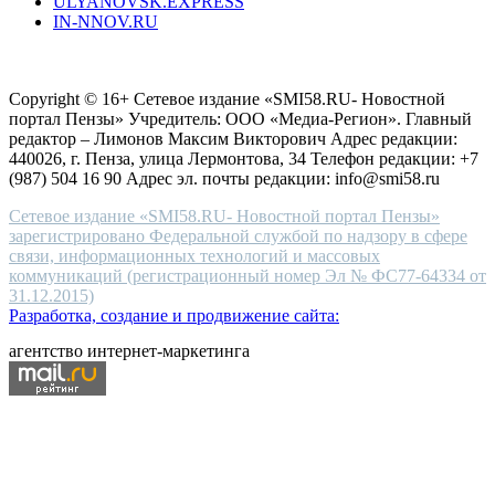
ULYANOVSK.EXPRESS
the
IN-NNOV.RU
first
choice
Согласие на обработку персональных данных
Политика по
for
защите персональных данных
high-
Copyright © 16+ Сетевое издание «SMI58.RU- Новостной
end
портал Пензы» Учредитель: ООО «Медиа-Регион». Главный
people.
редактор – Лимонов Максим Викторович Адрес редакции:
440026, г. Пенза, улица Лермонтова, 34 Телефон редакции: +7
(987) 504 16 90 Адрес эл. почты редакции: info@smi58.ru
Сетевое издание «SMI58.RU- Новостной портал Пензы»
зарегистрировано Федеральной службой по надзору в сфере
связи, информационных технологий и массовых
коммуникаций (регистрационный номер Эл № ФС77-64334 от
31.12.2015)
Разработка, создание и продвижение сайта:
агентство интернет-маркетинга