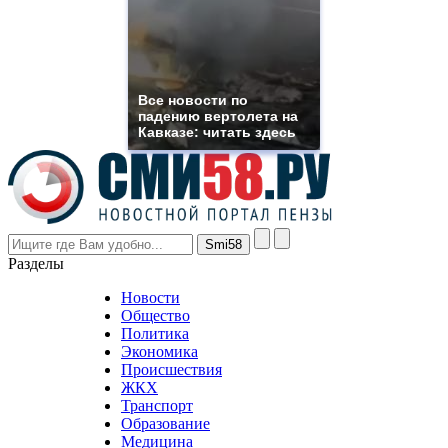
you
need.
replica
franck
muller
rolex
Все новости по
even
падению вертолета на
though
Кавказе: читать здесь
the
prices
are
higher
however
visitors
nevertheless
Разделы
believe
that
Новости
good
Общество
value.
Политика
who
Экономика
sells
Происшествия
the
ЖКХ
best
Транспорт
phyrevape.com
Образование
vape
Медицина