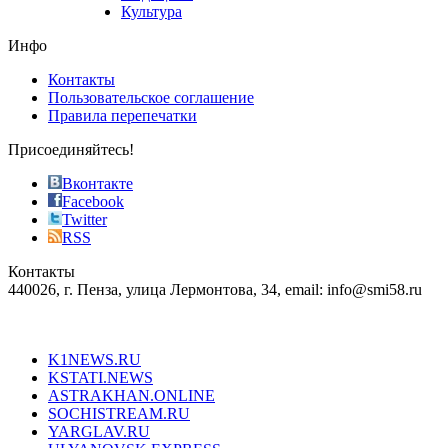
store
Культура
on
the
Инфо
pursuit
of
Контакты
the
Пользовательское соглашение
most
Правила перепечатки
effective
sophistication
Присоединяйтесь!
also
just
Вконтакте
the
Facebook
right
Twitter
blend
RSS
in
Контакты
creation
440026, г. Пенза, улица Лермонтова, 34, email: info@smi58.ru
completely
unique
Все порталы НМГ
dazzling
type.
K1NEWS.RU
reddit
KSTATI.NEWS
sevenfridayreplica.ru
ASTRAKHAN.ONLINE
sevenfriday
SOCHISTREAM.RU
outlet
YARGLAV.RU
is