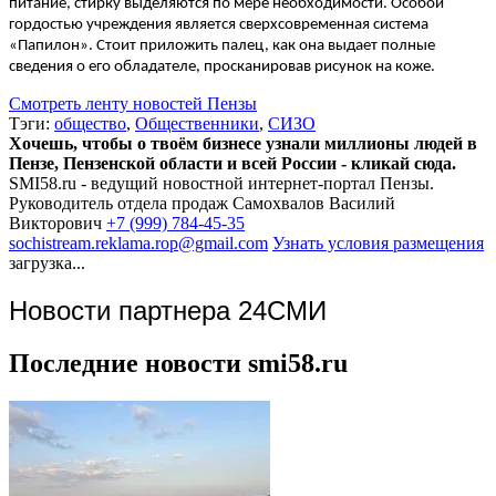
питание, стирку выделяются по мере необходимости. Особой
гордостью учреждения является сверхсовременная система
«Папилон». Стоит приложить палец, как она выдает полные
сведения о его обладателе, просканировав рисунок на коже.
Смотреть ленту новостей Пензы
Тэги:
общество
,
Общественники
,
СИЗО
Хочешь, чтобы о твоём бизнесе узнали миллионы людей в
Пензе, Пензенской области и всей России - кликай сюда.
SMI58.ru - ведущий новостной интернет-портал Пензы.
Руководитель отдела продаж
Самохвалов Василий
Викторович
+7 (999) 784-45-35
sochistream.reklama.rop@gmail.com
Узнать условия размещения
загрузка...
Новости партнера 24СМИ
Последние новости smi58.ru