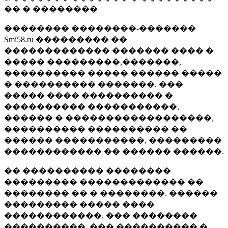
�� � ��������
�������� ��������-�������
Smi58.ru ��������� ��
������������� ������� ���� �
����� ���������,�������,
���������� ����� ������ �����
� ���������� �������. ���
����� ���� ���������� �
���������� �����������,
������ � ������������������,
���������� ���������� ��
������ �����������, ���������
������������ �� ������ ������.
�� ���������� ��������
��������� ������������� ��
�������� �� � ��������. ������
��������� ����� ����
������������, ��� ��������
����������, ��� ���������� �