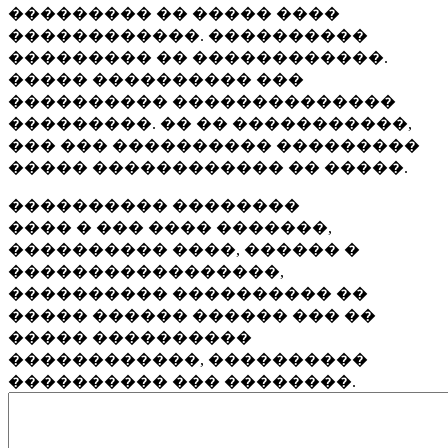
��������� �� ����� ����
������������. ����������
��������� �� ������������.
����� ���������� ���
���������� ��������������
���������. �� �� �����������,
��� ��� ���������� ���������
����� ������������ �� �����.
���������� ��������
���� � ��� ���� �������,
���������� ����, ������ �
�����������������,
���������� ���������� ��
����� ������ ������ ��� ��
����� ����������
������������, ����������
���������� ��� ��������.