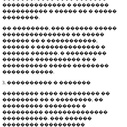
�������������� � ��������
���������� � ����� �� � �����
��������.
�� ��������, ��� ������ �����
��������������� �� �����
������ �� � �����������,
������ � �������������� �
������ ������. � ���������
������� ���������� �� �
���������� ����� ��������
������ �����.
3. ���������� � �������
�������� ���� ��������� ��
�������� �� � ��������, ��
��������� �������� �
��������� ��������������
����������. ��� ������
�������� ����������