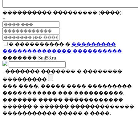
���������� ��������� (����):
+
� ���������� �
���������
�������������� ����������
������� Smi58.ru
- ������� ������� � ��������
���������
��� ����, ����� ���� ���������
����������� ��� ����������.
������� ����� ������������
������ � ������ �������������
����������� ����� � ����.