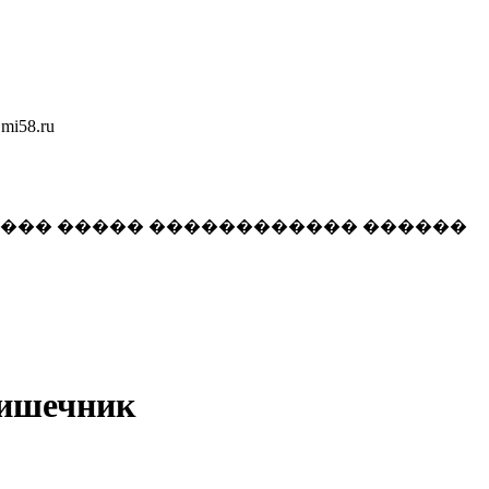
58.ru
���� ����� ������������ ������
кишечник