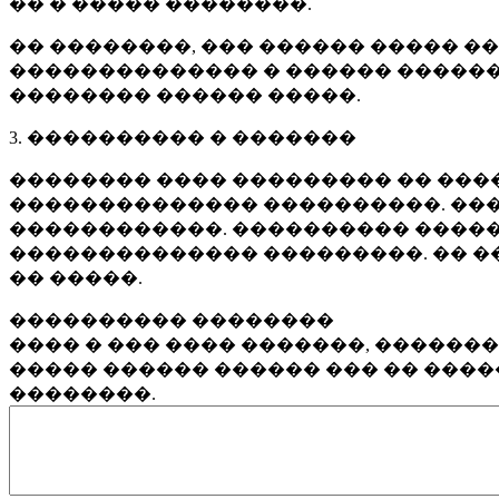
�� � ����� ��������.
�� ��������, ��� ������ ����� �
�������������� � ������ ������
�������� ������ �����.
3. ���������� � �������
�������� ���� ��������� �� ����
�������������� ����������. ���
������������. ���������� �����
�������������� ���������. �� �
�� �����.
���������� ��������
���� � ��� ���� �������, ������
����� ������ ������ ��� �� ���
��������.