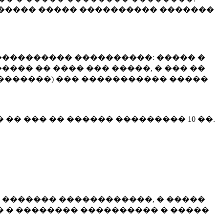
����� ����� ���������� �������
��������� ����������: ����� �
��� �� ���� ��� �����, � ��� ��
 ��������) ��� ����������� �����
� �� ��� �� ������ ���������
10 ��.
 ������� ������������, � �����
 � �������� ���������� � �����