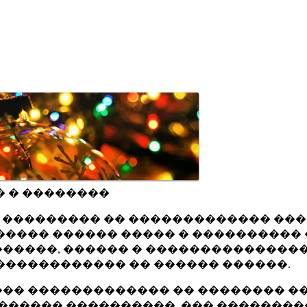
� � ��������
ru ��������� �� ������������� ��
���� ������ ����� � ���������� 
�����, ������ � ���������������
������������ �� ������ ������.
�� ������������� �� �������� ��
������ ����������, ��� ��������