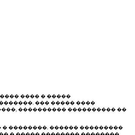
����� ���� � �����
�������. ��� ����� ����
���, ���������� ���������� ��
 � ��������. ������ ���������
�� � ����� �������� ��������.