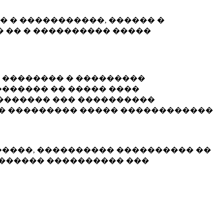
� � �����������, ������ �
 �� � ���������� �����
� �������� � ���������
������ �� ����� ����
������� ��� ����������
�� ��������� ����� ������������
�����, ���������� ���������� ��
������� ���������� ���