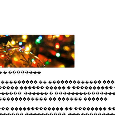
� � ��������
ru ��������� �� ������������� ��
���� ������ ����� � ���������� 
�����, ������ � ���������������
������������ �� ������ ������.
�� ������������� �� �������� ��
������ ����������, ��� ��������