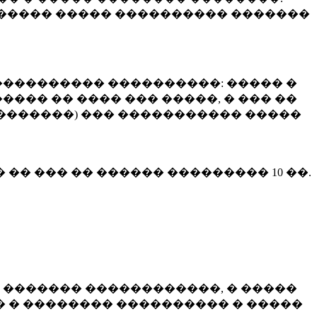
����� ����� ���������� �������
��������� ����������: ����� �
��� �� ���� ��� �����, � ��� ��
 ��������) ��� ����������� �����
� �� ��� �� ������ ���������
10 ��.
 ������� ������������, � �����
 � �������� ���������� � �����