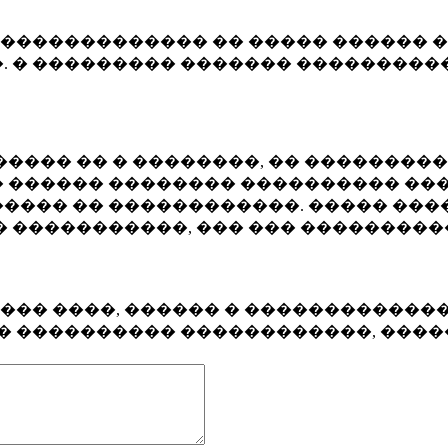
�������������� �� ����� ������ �
. � ��������� ������� ����������
���� �� � ��������, �� ��������
 ������ �������� ���������� ���
���� �� ������������. ����� ���
� �����������, ��� ��� ��������
���� ����, ������ � ������������
�� ���������� ������������, ���