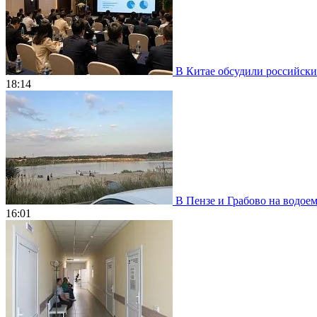
В Китае обсудили российски
18:14
В Пензе и Грабово на водое
16:01