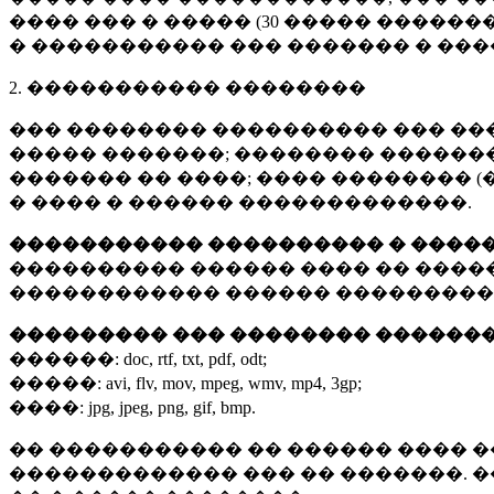
���� ��� � ����� (
30 �����
�������
� ����������� ��� ������� � ��
2. ����������� ��������
��� �������� ���������� ��� ��
����� �������; �������� �������,
������� �� ����; ���� �������� (
� ���� � ������ �������������.
����������� ���������� � ����
���������� ������ ���� �� ����
������������ ������ ���������
��������� ��� �������� ������
������:
doc, rtf, txt, pdf, odt;
�����:
avi, flv, mov, mpeg, wmv, mp4, 3gp;
����:
jpg, jpeg, png, gif, bmp.
�� ����������� �� ������ ���� �
������������� ��� �� �������. 