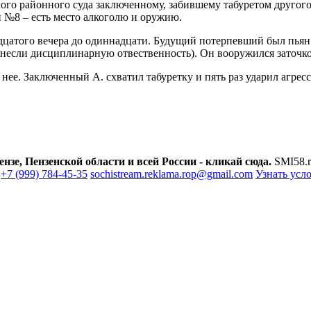
ого районного суда заключенному, забившему табуретом другого
 №8 – есть место алкоголю и оружию.
цатого вечера до одиннадцати. Будущий потерпевший был пьян (
понесли дисциплинарную отвественность). Он вооружился заточк
нее. Заключенный А. схватил табуретку и пять раз ударил агрессо
зе, Пензенской области и всей России - кликай сюда.
SMI58.r
+7 (999) 784-45-35
sochistream.reklama.rop@gmail.com
Узнать усл