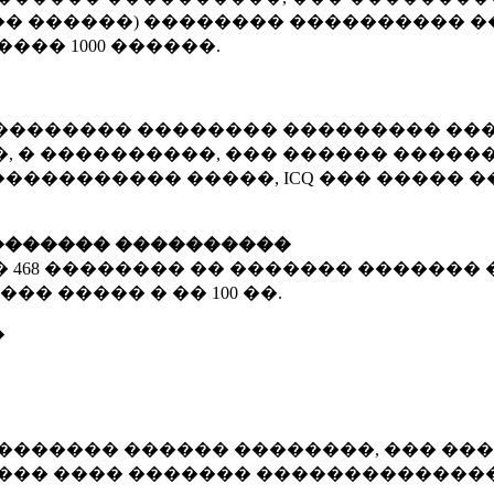
� ������) �������� ���������� �
�����
1000 ������
.
�������� �������� ��������� ���
 � ����������, ��� ������ �������
����������� �����, ICQ ��� �����
������� ����������
�
468 ��������
�� ������� ������� 
��� ����� � ��
100 ��.
�
������� ������ ��������, ��� ���
���� ���� ������� ��������������