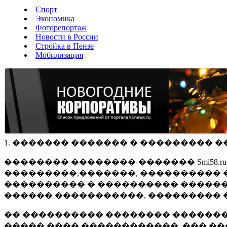
Спорт
Экономика
Фоторепортаж
Новости в России
Стройка в Пензе
Мобилизация
1. ������� ������� � ��������� �
�������� ��������-������� Smi58.
���������,�������, ���������� �
���������� � ���������� ������
������ �����������, ��������� 
�� ���������� �������� �������
����� ���� ������������, ��� ��