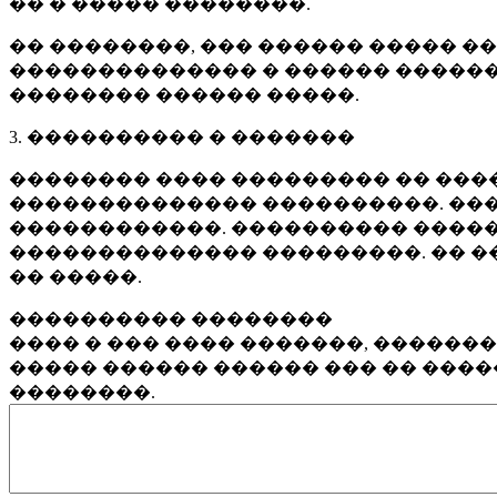
�� � ����� ��������.
�� ��������, ��� ������ ����� �
�������������� � ������ ������
�������� ������ �����.
3. ���������� � �������
�������� ���� ��������� �� ����
�������������� ����������. ���
������������. ���������� �����
�������������� ���������. �� �
�� �����.
���������� ��������
���� � ��� ���� �������, ������
����� ������ ������ ��� �� ���
��������.