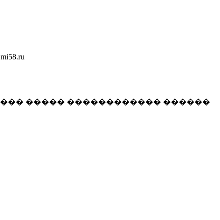
58.ru
���� ����� ������������ ������