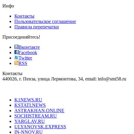
the
Инфо
pursuit
of
Контакты
the
Пользовательское соглашение
most
Правила перепечатки
effective
sophistication
Присоединяйтесь!
also
just
Вконтакте
the
Facebook
right
Twitter
blend
RSS
in
Контакты
creation
440026, г. Пенза, улица Лермонтова, 34, email: info@smi58.ru
completely
unique
Все порталы НМГ
dazzling
type.
K1NEWS.RU
reddit
KSTATI.NEWS
sevenfridayreplica.ru
ASTRAKHAN.ONLINE
sevenfriday
SOCHISTREAM.RU
outlet
YARGLAV.RU
is
ULYANOVSK.EXPRESS
the
IN-NNOV.RU
first