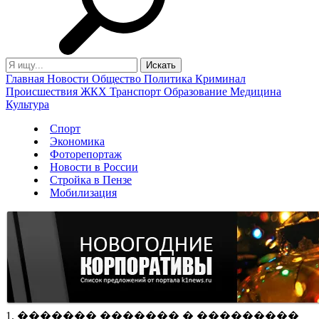
Главная
Новости
Общество
Политика
Криминал
Происшествия
ЖКХ
Транспорт
Образование
Медицина
Культура
Спорт
Экономика
Фоторепортаж
Новости в России
Стройка в Пензе
Мобилизация
1. ������� ������� � ���������