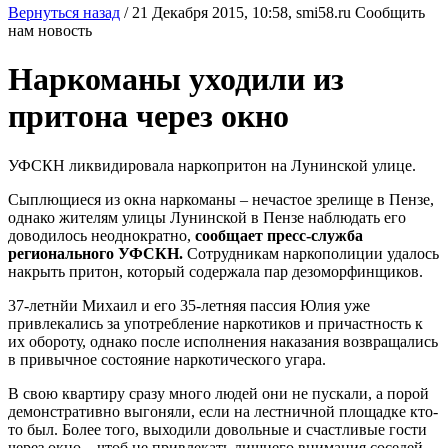
Вернуться назад
/
21 Декабря 2015, 10:58,
smi58.ru
Сообщить
нам новость
Наркоманы уходили из
притона через окно
УФСКН ликвидировала наркопритон на Лунинской улице.
Сыплющиеся из окна наркоманы – нечастое зрелище в Пензе,
однако жителям улицы Лунинской в Пензе наблюдать его
доводилось неоднократно,
сообщает пресс-служба
регионального УФСКН.
Сотрудникам наркополиции удалось
накрыть притон, который содержала пар дезоморфинщиков.
37-летнйи Михаил и его 35-летняя пассия Юлия уже
привлекались за употребление наркотиков и причастность к
их обороту, однако после исполнения наказания возвращались
в привычное состояние наркотического угара.
В свою квартиру сразу много людей они не пускали, а порой
демонстративно выгоняли, если на лестничной площадке кто-
то был. Более того, выходили довольные и счастливые гости
через окно – чтоб не привлекать лишнего внимания соседей.