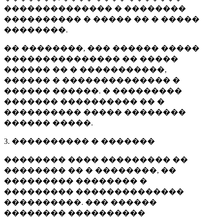
�������������� � ��������
���������� � ����� �� � �����
��������.
�� ��������, ��� ������ �����
��������������� �� �����
������ �� � �����������,
������ � �������������� �
������ ������. � ���������
������� ���������� �� �
���������� ����� ��������
������ �����.
3. ���������� � �������
�������� ���� ��������� ��
�������� �� � ��������, ��
��������� �������� �
��������� ��������������
����������. ��� ������
�������� ����������