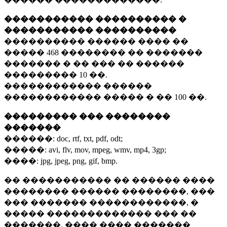
����������� ���������� �
����������� ����������
���������� ������ ���� ��
�����
468 ��������
�� �������
������� � �� ��� �� ������
���������
10 ��.
������������ ������
������������ ����� � ��
100 ��.
��������� ��� ��������
�������
������:
doc, rtf, txt, pdf, odt;
�����:
avi, flv, mov, mpeg, wmv, mp4, 3gp;
����:
jpg, jpeg, png, gif, bmp.
�� ����������� �� ������ ����
�������� ������ ��������, ���
��� ������� ������������, �
����� ������������� ��� ��
�������. ���� ���� �������