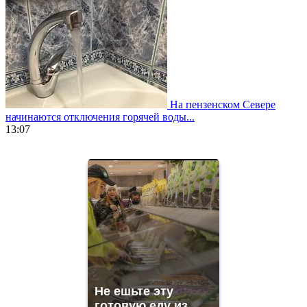
На пензенском Севере
начинаются отключения горячей воды...
13:07
https://www.vapesstores.fr/
meilleure
cigarette
electronique
best
quality
aaa
swiss
movement.
https://gradewatches.to/
mens
and
Не ешьте эту
ladies
готовую еду из