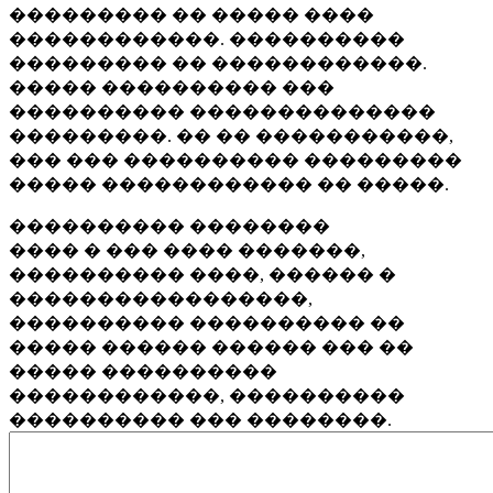
��������� �� ����� ����
������������. ����������
��������� �� ������������.
����� ���������� ���
���������� ��������������
���������. �� �� �����������,
��� ��� ���������� ���������
����� ������������ �� �����.
���������� ��������
���� � ��� ���� �������,
���������� ����, ������ �
�����������������,
���������� ���������� ��
����� ������ ������ ��� ��
����� ����������
������������, ����������
���������� ��� ��������.