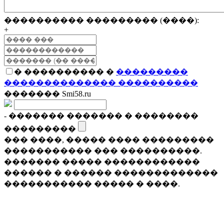
���������� ��������� (����):
+
� ���������� �
���������
�������������� ����������
������� Smi58.ru
- ������� ������� � ��������
���������
��� ����, ����� ���� ���������
����������� ��� ����������.
������� ����� ������������
������ � ������ �������������
����������� ����� � ����.