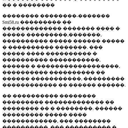
�� � ��������
�������� ��������-�������
Smi58.ru ��������� ��
������������� ������� ���� �
����� ���������,�������,
���������� ����� ������ �����
� ���������� �������. ���
����� ���� ���������� �
���������� �����������,
������ � ������������������,
���������� ���������� ��
������ �����������, ���������
������������ �� ������ ������.
�� ���������� ��������
��������� ������������� ��
�������� �� � ��������. ������
��������� ����� ����
������������, ��� ��������
����������, ��� ���������� �