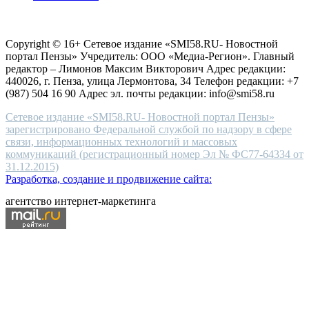
choice
Согласие на обработку персональных данных
Политика по
for
защите персональных данных
high-
Copyright © 16+ Сетевое издание «SMI58.RU- Новостной
end
портал Пензы» Учредитель: ООО «Медиа-Регион». Главный
people.
редактор – Лимонов Максим Викторович Адрес редакции:
440026, г. Пенза, улица Лермонтова, 34 Телефон редакции: +7
(987) 504 16 90 Адрес эл. почты редакции: info@smi58.ru
Сетевое издание «SMI58.RU- Новостной портал Пензы»
зарегистрировано Федеральной службой по надзору в сфере
связи, информационных технологий и массовых
коммуникаций (регистрационный номер Эл № ФС77-64334 от
31.12.2015)
Разработка, создание и продвижение сайта:
агентство интернет-маркетинга