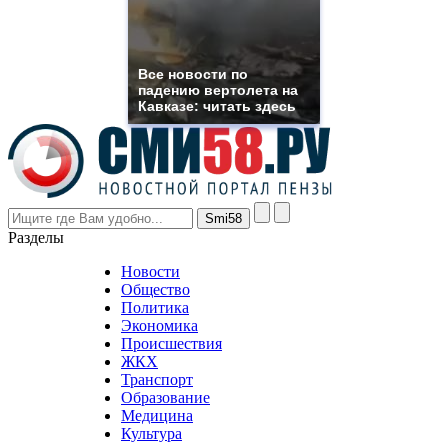
replica
franck
muller
rolex
Все новости по
even
падению вертолета на
though
Кавказе: читать здесь
the
prices
are
higher
however
visitors
nevertheless
Разделы
believe
that
Новости
good
Общество
value.
Политика
who
Экономика
sells
Происшествия
the
ЖКХ
best
Транспорт
phyrevape.com
Образование
vape
Медицина
store
Культура
on