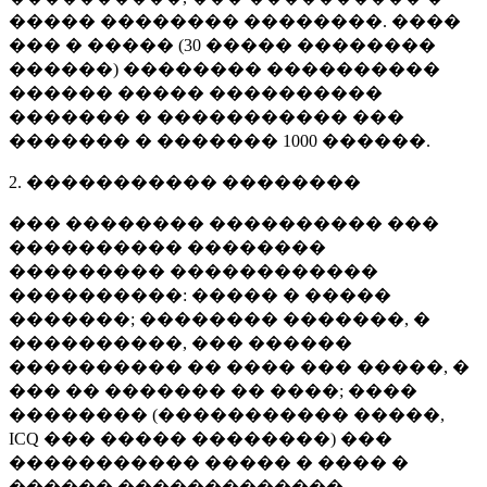
����� �������� ��������. ����
��� � ����� (
30 �����
��������
������) �������� ����������
������ ����� ����������
������� � ����������� ���
������� � �������
1000 ������
.
2. ����������� ��������
��� �������� ���������� ���
���������� ��������
��������� ������������
����������: ����� � �����
�������; �������� �������, �
����������, ��� ������
���������� �� ���� ��� �����, �
��� �� ������� �� ����; ����
�������� (����������� �����,
ICQ ��� ����� ��������) ���
����������� ����� � ���� �
������ �������������.