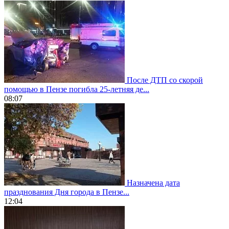
После ДТП со скорой
помощью в Пензе погибла 25-летняя де...
08:07
Назначена дата
празднования Дня города в Пензе...
12:04