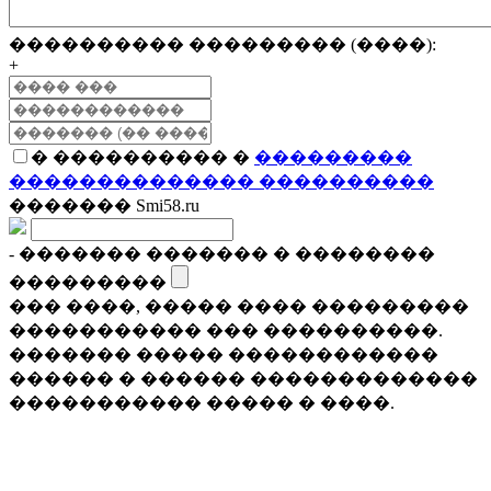
���������� ��������� (����):
+
� ���������� �
���������
�������������� ����������
������� Smi58.ru
- ������� ������� � ��������
���������
��� ����, ����� ���� ���������
����������� ��� ����������.
������� ����� ������������
������ � ������ �������������
����������� ����� � ����.