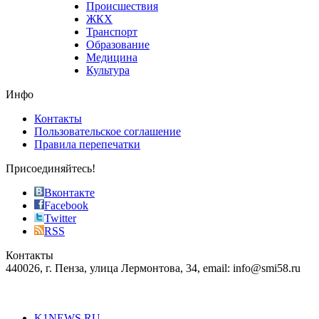
Происшествия
the
ЖКХ
best
Транспорт
phyrevape.com
Образование
vape
Медицина
store
Культура
on
the
Инфо
pursuit
of
Контакты
the
Пользовательское соглашение
most
Правила перепечатки
effective
sophistication
Присоединяйтесь!
also
just
Вконтакте
the
Facebook
right
Twitter
blend
RSS
in
Контакты
creation
440026, г. Пенза, улица Лермонтова, 34, email: info@smi58.ru
completely
unique
Все порталы НМГ
dazzling
type.
K1NEWS.RU