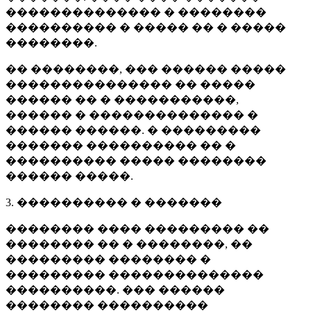
�������������� � ��������
���������� � ����� �� � �����
��������.
�� ��������, ��� ������ �����
��������������� �� �����
������ �� � �����������,
������ � �������������� �
������ ������. � ���������
������� ���������� �� �
���������� ����� ��������
������ �����.
3. ���������� � �������
�������� ���� ��������� ��
�������� �� � ��������, ��
��������� �������� �
��������� ��������������
����������. ��� ������
�������� ����������