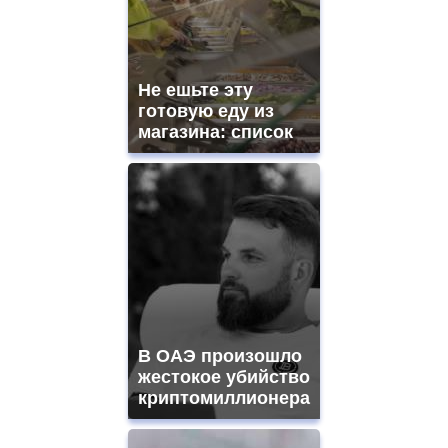
swiss
movement.
https://gradewatches.to/
mens
and
Не ешьте эту
ladies
готовую еду из
watches
магазина: список
for
sale.
https://www.replicasrelojes.to/
mens
and
ladies
watches
for
sale.
best
vape
shops
В ОАЭ произошло
site.
offer
жестокое убийство
all
криптомиллионера
kinds
of
high