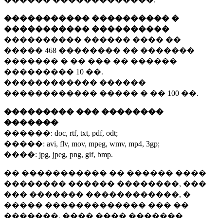
����������� ���������� �
����������� ����������
���������� ������ ���� ��
�����
468 ��������
�� �������
������� � �� ��� �� ������
���������
10 ��.
������������ ������
������������ ����� � ��
100 ��.
��������� ��� ��������
�������
������:
doc, rtf, txt, pdf, odt;
�����:
avi, flv, mov, mpeg, wmv, mp4, 3gp;
����:
jpg, jpeg, png, gif, bmp.
�� ����������� �� ������ ����
�������� ������ ��������, ���
��� ������� ������������, �
����� ������������� ��� ��
�������. ���� ���� �������