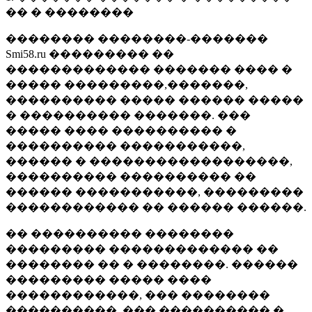
�� � ��������
�������� ��������-�������
Smi58.ru ��������� ��
������������� ������� ���� �
����� ���������,�������,
���������� ����� ������ �����
� ���������� �������. ���
����� ���� ���������� �
���������� �����������,
������ � ������������������,
���������� ���������� ��
������ �����������, ���������
������������ �� ������ ������.
�� ���������� ��������
��������� ������������� ��
�������� �� � ��������. ������
��������� ����� ����
������������, ��� ��������
����������, ��� ���������� �