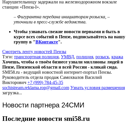
Нарушительницу задержали на железнодорожном вокзале
станции «Пенза-I».
– Фигурантка передана инициаторам розыска, –
уточнили в пресс-службе ведомства.
Чтобы узнавать свежие новости первыми и быть в
курсе всех событий в Пензе, подписывайтесь на нашу
группу в "
ВКонтакте
".
Смотреть ленту новостей Пензы
Тэги:
транспортная полиция
,
УМВД
,
полиция
,
розыск
,
кража
Хочешь, чтобы о твоём бизнесе узнали миллионы людей в
Пензе, Пензенской области и всей России - кликай сюда.
SMI58.ru - ведущий новостной интернет-портал Пензы.
Руководитель отдела продаж
Самохвалов Василий
Викторович
+7 (999) 784-45-35
sochistream.reklama.rop@gmail.com
Узнать условия размещения
загрузка...
Новости партнера 24СМИ
Последние новости smi58.ru