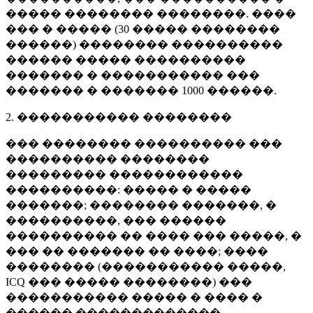
����� �������� ��������. ����
��� � ����� (
30 �����
��������
������) �������� ����������
������ ����� ����������
������� � ����������� ���
������� � �������
1000 ������
.
2. ����������� ��������
��� �������� ���������� ���
���������� ��������
��������� ������������
����������: ����� � �����
�������; �������� �������, �
����������, ��� ������
���������� �� ���� ��� �����, �
��� �� ������� �� ����; ����
�������� (����������� �����,
ICQ ��� ����� ��������) ���
����������� ����� � ���� �
������ �������������.