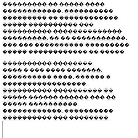
��������� �� ����� ����
������������. ����������
��������� �� ������������.
����� ���������� ���
���������� ��������������
���������. �� �� �����������,
��� ��� ���������� ���������
����� ������������ �� �����.
���������� ��������
���� � ��� ���� �������,
���������� ����, ������ �
�����������������,
���������� ���������� ��
����� ������ ������ ��� ��
����� ����������
������������, ����������
���������� ��� ��������.