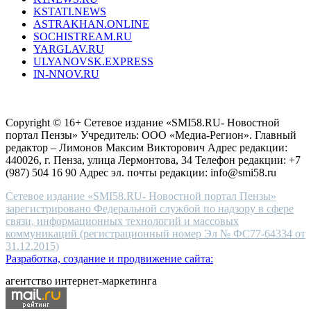
reddit
KSTATI.NEWS
sevenfridayreplica.ru
ASTRAKHAN.ONLINE
sevenfriday
SOCHISTREAM.RU
outlet
YARGLAV.RU
is
ULYANOVSK.EXPRESS
the
IN-NNOV.RU
first
choice
Согласие на обработку персональных данных
Политика по
for
защите персональных данных
high-
Copyright © 16+ Сетевое издание «SMI58.RU- Новостной
end
портал Пензы» Учредитель: ООО «Медиа-Регион». Главный
people.
редактор – Лимонов Максим Викторович Адрес редакции:
440026, г. Пенза, улица Лермонтова, 34 Телефон редакции: +7
(987) 504 16 90 Адрес эл. почты редакции: info@smi58.ru
Сетевое издание «SMI58.RU- Новостной портал Пензы»
зарегистрировано Федеральной службой по надзору в сфере
связи, информационных технологий и массовых
коммуникаций (регистрационный номер Эл № ФС77-64334 от
31.12.2015)
Разработка, создание и продвижение сайта:
агентство интернет-маркетинга