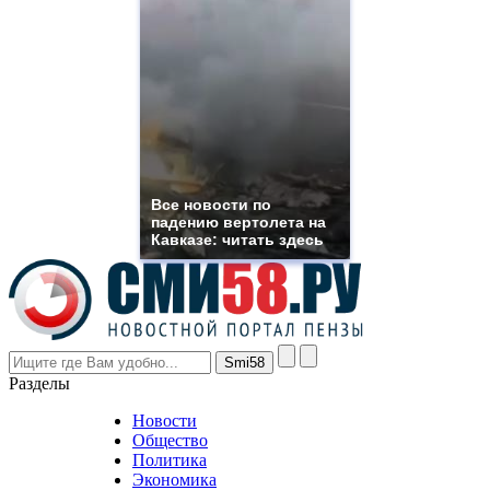
quality
https://www.phoenix-
suns.ru/
which
you
need.
replica
franck
muller
rolex
Все новости по
even
падению вертолета на
though
Кавказе: читать здесь
the
prices
are
higher
however
visitors
nevertheless
Разделы
believe
that
Новости
good
Общество
value.
Политика
who
Экономика
sells