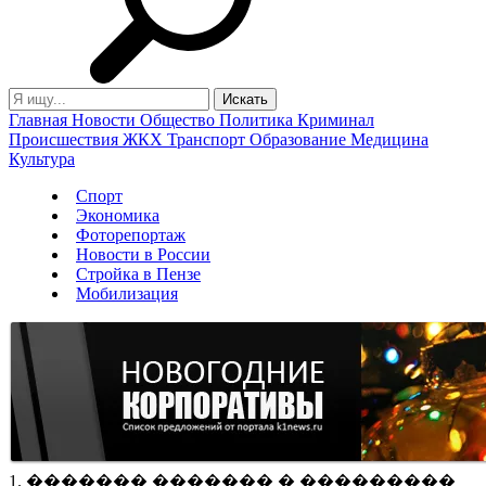
Главная
Новости
Общество
Политика
Криминал
Происшествия
ЖКХ
Транспорт
Образование
Медицина
Культура
Спорт
Экономика
Фоторепортаж
Новости в России
Стройка в Пензе
Мобилизация
1. ������� ������� � ���������