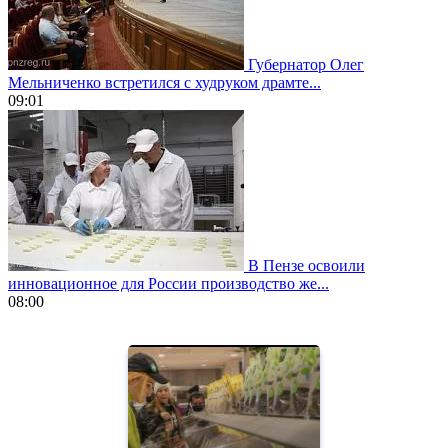
Губернатор Олег
Мельниченко встретился с худруком драмте...
09:01
В Пензе освоили
инновационное для России производство же...
08:00
https://www.vapesstores.fr/
meilleure
cigarette
electronique
best
quality
aaa