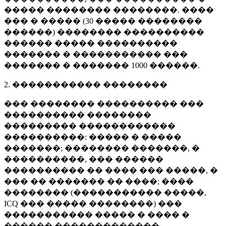
����� �������� ��������. ����
��� � ����� (
30 �����
��������
������) �������� ����������
������ ����� ����������
������� � ����������� ���
������� � �������
1000 ������
.
2. ����������� ��������
��� �������� ���������� ���
���������� ��������
��������� ������������
����������: ����� � �����
�������; �������� �������, �
����������, ��� ������
���������� �� ���� ��� �����, �
��� �� ������� �� ����; ����
�������� (����������� �����,
ICQ ��� ����� ��������) ���
����������� ����� � ���� �
������ �������������.