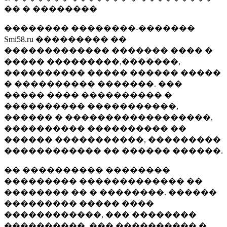
�� � ��������
�������� ��������-�������
Smi58.ru ��������� ��
������������� ������� ���� �
����� ���������,�������,
���������� ����� ������ �����
� ���������� �������. ���
����� ���� ���������� �
���������� �����������,
������ � ������������������,
���������� ���������� ��
������ �����������, ���������
������������ �� ������ ������.
�� ���������� ��������
��������� ������������� ��
�������� �� � ��������. ������
��������� ����� ����
������������, ��� ��������
����������, ��� ���������� �