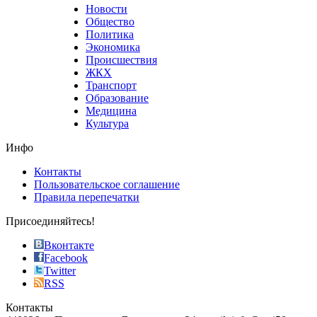
that
Новости
good
Общество
value.
Политика
who
Экономика
sells
Происшествия
the
ЖКХ
best
Транспорт
phyrevape.com
Образование
vape
Медицина
store
Культура
on
the
Инфо
pursuit
of
Контакты
the
Пользовательское соглашение
most
Правила перепечатки
effective
sophistication
Присоединяйтесь!
also
just
Вконтакте
the
Facebook
right
Twitter
blend
RSS
in
Контакты
creation