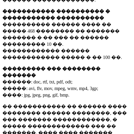
����������� ���������� �
����������� ����������
���������� ������ ���� ��
�����
468 ��������
�� �������
������� � �� ��� �� ������
���������
10 ��.
������������ ������
������������ ����� � ��
100 ��.
��������� ��� ��������
�������
������:
doc, rtf, txt, pdf, odt;
�����:
avi, flv, mov, mpeg, wmv, mp4, 3gp;
����:
jpg, jpeg, png, gif, bmp.
�� ����������� �� ������ ����
�������� ������ ��������, ���
��� ������� ������������, �
����� ������������� ��� ��
�������. ���� ���� �������