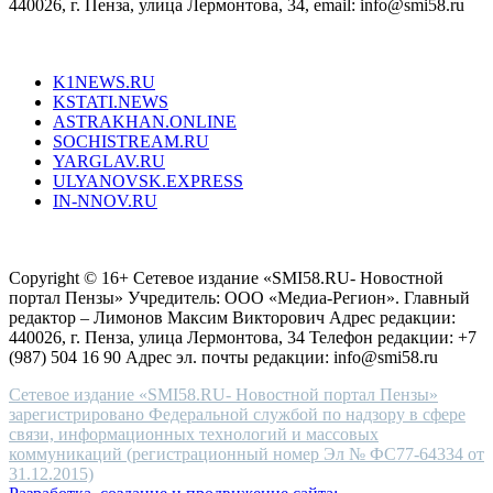
440026, г. Пенза, улица Лермонтова, 34, email: info@smi58.ru
completely
unique
Все порталы НМГ
dazzling
type.
K1NEWS.RU
reddit
KSTATI.NEWS
sevenfridayreplica.ru
ASTRAKHAN.ONLINE
sevenfriday
SOCHISTREAM.RU
outlet
YARGLAV.RU
is
ULYANOVSK.EXPRESS
the
IN-NNOV.RU
first
choice
Согласие на обработку персональных данных
Политика по
for
защите персональных данных
high-
Copyright © 16+ Сетевое издание «SMI58.RU- Новостной
end
портал Пензы» Учредитель: ООО «Медиа-Регион». Главный
people.
редактор – Лимонов Максим Викторович Адрес редакции:
440026, г. Пенза, улица Лермонтова, 34 Телефон редакции: +7
(987) 504 16 90 Адрес эл. почты редакции: info@smi58.ru
Сетевое издание «SMI58.RU- Новостной портал Пензы»
зарегистрировано Федеральной службой по надзору в сфере
связи, информационных технологий и массовых
коммуникаций (регистрационный номер Эл № ФС77-64334 от
31.12.2015)