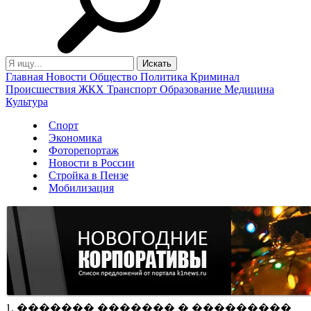
Главная
Новости
Общество
Политика
Криминал
Происшествия
ЖКХ
Транспорт
Образование
Медицина
Культура
Спорт
Экономика
Фоторепортаж
Новости в России
Стройка в Пензе
Мобилизация
1. ������� ������� � ���������