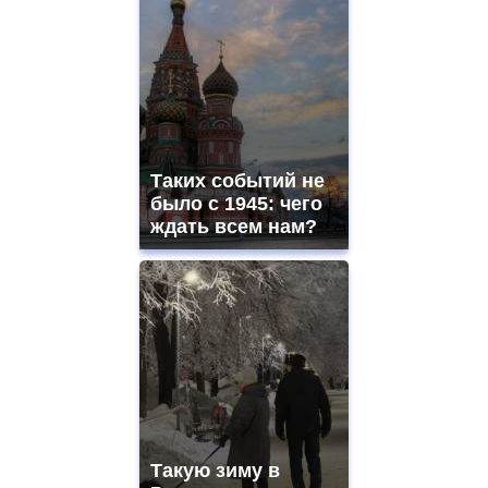
electronique
best
quality
aaa
swiss
movement.
https://gradewatches.to/
mens
and
Таких событий не
ladies
было с 1945: чего
watches
ждать всем нам?
for
sale.
https://www.replicasrelojes.to/
mens
and
ladies
watches
for
sale.
best
vape
shops
Такую зиму в
site.