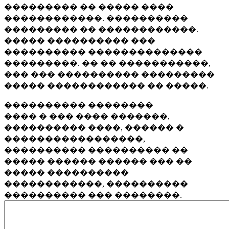
��������� �� ����� ����
������������. ����������
��������� �� ������������.
����� ���������� ���
���������� ��������������
���������. �� �� �����������,
��� ��� ���������� ���������
����� ������������ �� �����.
���������� ��������
���� � ��� ���� �������,
���������� ����, ������ �
�����������������,
���������� ���������� ��
����� ������ ������ ��� ��
����� ����������
������������, ����������
���������� ��� ��������.