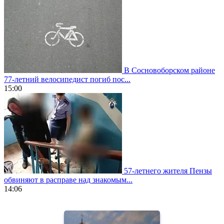
В Сосновоборском районе
77-летний велосипедист погиб пос...
15:00
57-летнего жителя Пензы
обвиняют в расправе над знакомым...
14:06
https://www.vapesstores.fr/
meilleure
cigarette