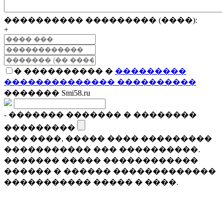
���������� ��������� (����):
+
� ���������� �
���������
�������������� ����������
������� Smi58.ru
- ������� ������� � ��������
���������
��� ����, ����� ���� ���������
����������� ��� ����������.
������� ����� ������������
������ � ������ �������������
����������� ����� � ����.