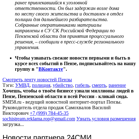
ранее привлекавшийся к уголовной
ответственности. Он был задержан возле дома
по месту своего жительства и доставлен в отдел
полиции для дальнейшего разбирательства.
Собранные оперативниками материалы
направлены в СУ СК Российской Федерации по
Пензенской области для принятия процессуального
решения, – сообщили в пресс-службе регионального
управления.
Чтобы узнавать свежие новости первыми и быть в
курсе всех событий в Пензе, подписывайтесь на нашу
группу в "
ВКонтакте
".
Смотреть ленту новостей Пензы
Тэги:
УМВД
,
полиция
,
убийство
,
гибель
,
смерть
,
ранение
Хочешь, чтобы о твоём бизнесе узнали миллионы людей в
Пензе, Пензенской области и всей России - кликай сюда.
SMI58.ru - ведущий новостной интернет-портал Пензы.
Руководитель отдела продаж
Самохвалов Василий
Викторович
+7 (999) 784-45-35
sochistream.reklama.rop@gmail.com
Узнать условия размещения
загрузка...
Новости партнера 24СМИ