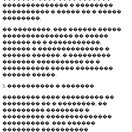
�������������� � ��������
���������� � ����� �� � �����
��������.
�� ��������, ��� ������ �����
��������������� �� �����
������ �� � �����������,
������ � �������������� �
������ ������. � ���������
������� ���������� �� �
���������� ����� ��������
������ �����.
3. ���������� � �������
�������� ���� ��������� ��
�������� �� � ��������, ��
��������� �������� �
��������� ��������������
����������. ��� ������
�������� ����������