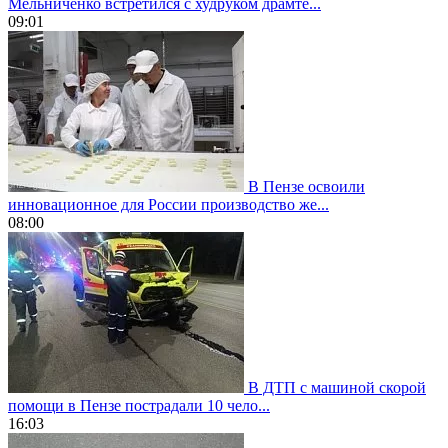
Мельниченко встретился с худруком драмте...
09:01
В Пензе освоили
инновационное для России производство же...
08:00
В ДТП с машиной скорой
помощи в Пензе пострадали 10 чело...
16:03