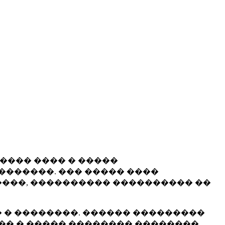
����� ���� � �����
�������. ��� ����� ����
���, ���������� ���������� ��
 � ��������. ������ ���������
�� � ����� �������� ��������.