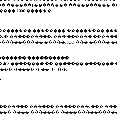
� ������) �������� ���������� �
�����
1000 ������
.
�������� �������� ��������� ���
 � ����������, ��� ������ �������
����������� �����, ICQ ��� �����
������� ����������
�
468 ��������
�� ������� ������� 
��� ����� � ��
100 ��.
�
������� ������ ��������, ��� ���
���� ���� ������� ��������������