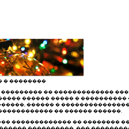
� � ��������
ru ��������� �� ������������� ��
���� ������ ����� � ���������� 
�����, ������ � ���������������
������������ �� ������ ������.
�� ������������� �� �������� ��
������ ����������, ��� ��������