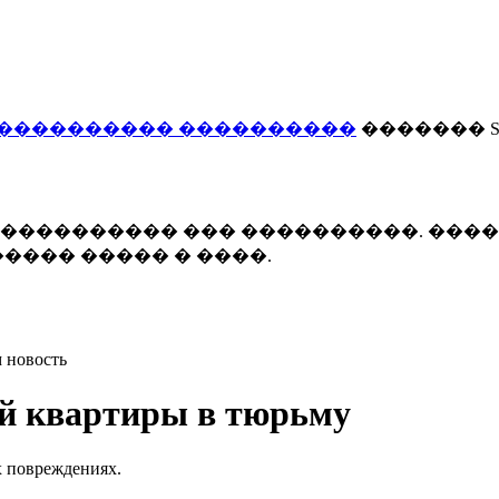
���������� ����������
������� Smi
 ����������� ��� ����������. ���
���� ����� � ����.
 новость
й квартиры в тюрьму
х повреждениях.