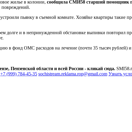
овое жилье в колонии,
сообщила СМИ58 старший помощник пр
х повреждений.
устроили пьянку в съемной комнате. Хозяйке квартиры такие пре
воем долге и в непринужденной обстановке выпивки повторил п
т.
цию в фонд ОМС расходов на лечение (почти 35 тысяч рублей) и
зе, Пензенской области и всей России - кликай сюда.
SMI58.r
+7 (999) 784-45-35
sochistream.reklama.rop@gmail.com
Узнать усл