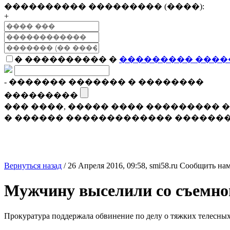
���������� ��������� (����):
+
� ���������� �
��������� ����
- ������� ������� � ��������
���������
��� ����, ����� ���� ���������
� ������ ������������� �������
Вернуться назад
/
26 Апреля 2016, 09:58,
smi58.ru
Сообщить нам
Мужчину выселили со съемно
Прокуратура поддержала обвинение по делу о тяжких телесны