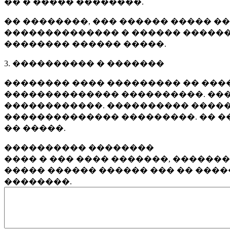
�� � ����� ��������.
�� ��������, ��� ������ ����� �
�������������� � ������ ������
�������� ������ �����.
3. ���������� � �������
�������� ���� ��������� �� ����
�������������� ����������. ���
������������. ���������� �����
�������������� ���������. �� �
�� �����.
���������� ��������
���� � ��� ���� �������, ������
����� ������ ������ ��� �� ���
��������.