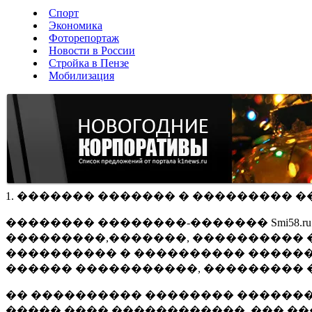
Спорт
Экономика
Фоторепортаж
Новости в России
Стройка в Пензе
Мобилизация
1. ������� ������� � ��������� �
�������� ��������-������� Smi58.
���������,�������, ���������� �
���������� � ���������� ������
������ �����������, ��������� 
�� ���������� �������� �������
����� ���� ������������, ��� ��