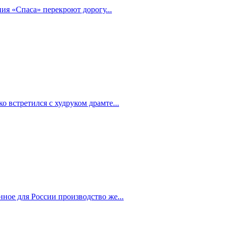
ия «Спаса» перекроют дорогу...
 встретился с худруком драмте...
ное для России производство же...