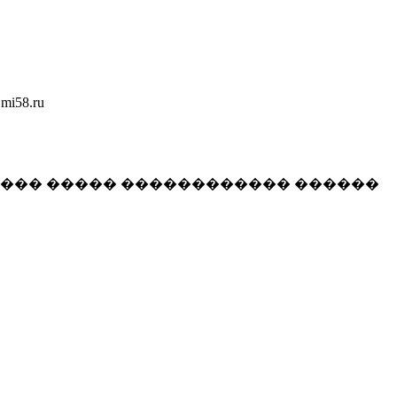
58.ru
���� ����� ������������ ������