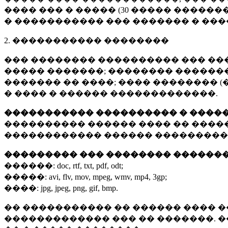
���� ��� � ����� (
30 �����
�������
� ����������� ��� ������� � ��
2. ����������� ��������
��� �������� ���������� ��� ��
����� �������; �������� �������,
������� �� ����; ���� �������� (
� ���� � ������ �������������.
����������� ���������� � ����
���������� ������ ���� �� ����
������������ ������ ���������
��������� ��� �������� ������
������:
doc, rtf, txt, pdf, odt;
�����:
avi, flv, mov, mpeg, wmv, mp4, 3gp;
����:
jpg, jpeg, png, gif, bmp.
�� ����������� �� ������ ���� �
������������� ��� �� �������. 