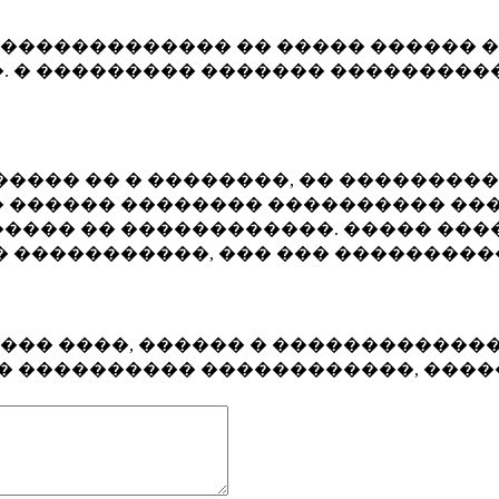
�������������� �� ����� ������ �
. � ��������� ������� ����������
���� �� � ��������, �� ��������
 ������ �������� ���������� ���
���� �� ������������. ����� ���
� �����������, ��� ��� ��������
���� ����, ������ � ������������
�� ���������� ������������, ���