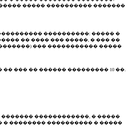
����� ����� ���������� �������
��������� ����������: ����� �
��� �� ���� ��� �����, � ��� ��
 ��������) ��� ����������� �����
� �� ��� �� ������ ���������
10 ��.
 ������� ������������, � �����
 � �������� ���������� � �����