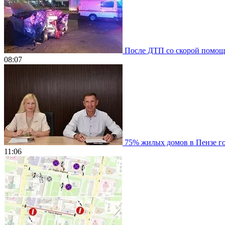
После ДТП со скорой помощью
08:07
75% жилых домов в Пензе гот
11:06