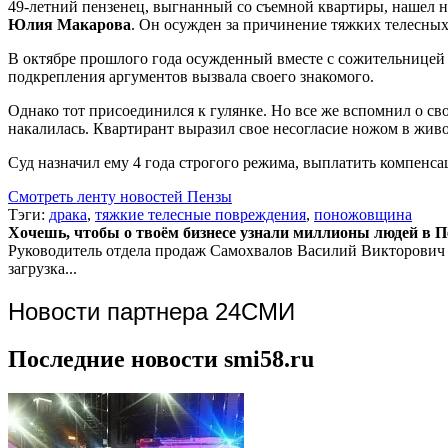
49-летний пензенец, выгнанный со съемной квартиры, нашел н
Юлия Макарова
. Он осужден за причинение тяжких телесны
В октябре прошлого года осужденный вместе с сожительницей 
подкрепления аргументов вызвала своего знакомого.
Однако тот присоединился к гулянке. Но все же вспомнил о с
накалилась. Квартирант выразил свое несогласие ножом в живо
Суд назначил ему 4 года строгого режима, выплатить компенса
Смотреть ленту новостей Пензы
Тэги:
драка
,
тяжкие телесные повреждения
,
поножовщина
Хочешь, чтобы о твоём бизнесе узнали миллионы людей в Пен
Руководитель отдела продаж
Самохвалов Василий Викторович
загрузка...
Новости партнера 24СМИ
Последние новости smi58.ru