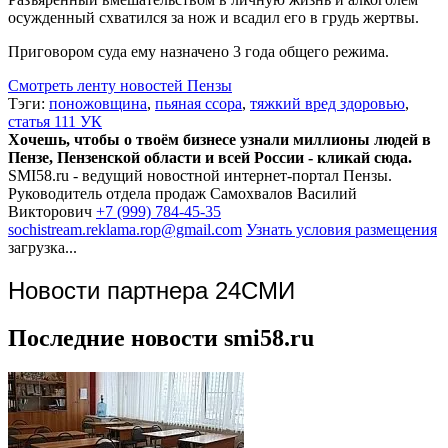
осужденный схватился за нож и всадил его в грудь жертвы.
Приговором суда ему назначено 3 года общего режима.
Смотреть ленту новостей Пензы
Тэги:
поножовщина
,
пьяная ссора
,
тяжкий вред здоровью
,
статья 111 УК
Хочешь, чтобы о твоём бизнесе узнали миллионы людей в
Пензе, Пензенской области и всей России - кликай сюда.
SMI58.ru - ведущий новостной интернет-портал Пензы.
Руководитель отдела продаж
Самохвалов Василий
Викторович
+7 (999) 784-45-35
sochistream.reklama.rop@gmail.com
Узнать условия размещения
загрузка...
Новости партнера 24СМИ
Последние новости smi58.ru