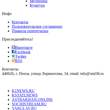
Медицина
store
Культура
on
the
Инфо
pursuit
of
Контакты
the
Пользовательское соглашение
most
Правила перепечатки
effective
sophistication
Присоединяйтесь!
also
just
Вконтакте
the
Facebook
right
Twitter
blend
RSS
in
Контакты
creation
440026, г. Пенза, улица Лермонтова, 34, email: info@smi58.ru
completely
unique
Все порталы НМГ
dazzling
type.
K1NEWS.RU
reddit
KSTATI.NEWS
sevenfridayreplica.ru
ASTRAKHAN.ONLINE
sevenfriday
SOCHISTREAM.RU
outlet
YARGLAV.RU
is