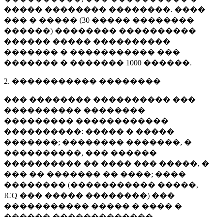
����� �������� ��������. ����
��� � ����� (
30 �����
��������
������) �������� ����������
������ ����� ����������
������� � ����������� ���
������� � �������
1000 ������
.
2. ����������� ��������
��� �������� ���������� ���
���������� ��������
��������� ������������
����������: ����� � �����
�������; �������� �������, �
����������, ��� ������
���������� �� ���� ��� �����, �
��� �� ������� �� ����; ����
�������� (����������� �����,
ICQ ��� ����� ��������) ���
����������� ����� � ���� �
������ �������������.