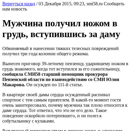
Вернуться назад
/
03 Декабря 2015, 09:23,
smi58.ru
Сообщить
нам новость
Мужчина получил ножом в
грудь, вступившись за даму
Обвиняемый в нанесении тяжких телесных повреждений
получил три года колонии общего режима.
Вынесен приговор 39-летнему пензенцу, ударившему ножом в
грудь знакомого, когда тот вступился за его сожительницу,
сообщила СМИ58 старший помощник прокурора
Пензенской области по взаимодействию со СМИ Юлия
Макарова.
Он осужден по 111-й статье.
В квартире своей дамы сердца осужденный распивал
спиртное с тем самым приятелем. В какой-то момент гостя
очень заинтересовало, почему мужчина так плохо относится к
даме сердца. Тот ответил, что это не его дело. Такое
поведение оскорбило потерпевшего, и он полез к
собутыльнику с кулаками.
Разъяренный вмешательством в личную жизнь и алкоголем