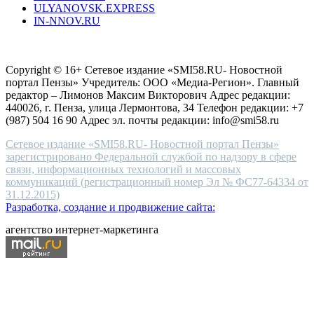
ULYANOVSK.EXPRESS
the
IN-NNOV.RU
first
choice
Согласие на обработку персональных данных
Политика по
for
защите персональных данных
high-
Copyright © 16+ Сетевое издание «SMI58.RU- Новостной
end
портал Пензы» Учредитель: ООО «Медиа-Регион». Главный
people.
редактор – Лимонов Максим Викторович Адрес редакции:
440026, г. Пенза, улица Лермонтова, 34 Телефон редакции: +7
(987) 504 16 90 Адрес эл. почты редакции: info@smi58.ru
Сетевое издание «SMI58.RU- Новостной портал Пензы»
зарегистрировано Федеральной службой по надзору в сфере
связи, информационных технологий и массовых
коммуникаций (регистрационный номер Эл № ФС77-64334 от
31.12.2015)
Разработка, создание и продвижение сайта:
агентство интернет-маркетинга