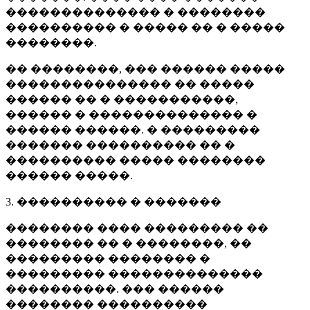
�������������� � ��������
���������� � ����� �� � �����
��������.
�� ��������, ��� ������ �����
��������������� �� �����
������ �� � �����������,
������ � �������������� �
������ ������. � ���������
������� ���������� �� �
���������� ����� ��������
������ �����.
3. ���������� � �������
�������� ���� ��������� ��
�������� �� � ��������, ��
��������� �������� �
��������� ��������������
����������. ��� ������
�������� ����������