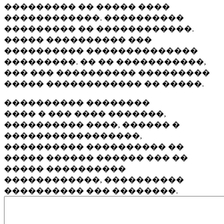
��������� �� ����� ����
������������. ����������
��������� �� ������������.
����� ���������� ���
���������� ��������������
���������. �� �� �����������,
��� ��� ���������� ���������
����� ������������ �� �����.
���������� ��������
���� � ��� ���� �������,
���������� ����, ������ �
�����������������,
���������� ���������� ��
����� ������ ������ ��� ��
����� ����������
������������, ����������
���������� ��� ��������.