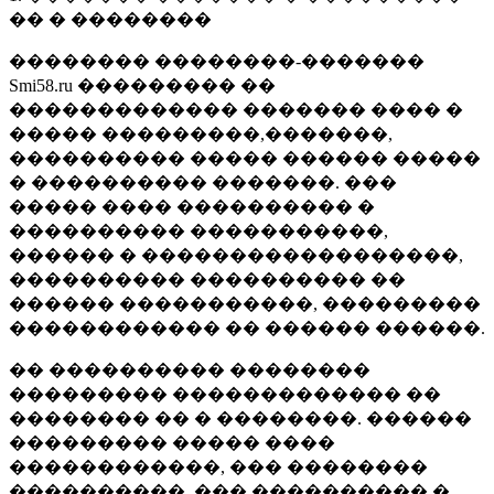
�� � ��������
�������� ��������-�������
Smi58.ru ��������� ��
������������� ������� ���� �
����� ���������,�������,
���������� ����� ������ �����
� ���������� �������. ���
����� ���� ���������� �
���������� �����������,
������ � ������������������,
���������� ���������� ��
������ �����������, ���������
������������ �� ������ ������.
�� ���������� ��������
��������� ������������� ��
�������� �� � ��������. ������
��������� ����� ����
������������, ��� ��������
����������, ��� ���������� �