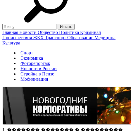
Главная
Новости
Общество
Политика
Криминал
Происшествия
ЖКХ
Транспорт
Образование
Медицина
Культура
Спорт
Экономика
Фоторепортаж
Новости в России
Стройка в Пензе
Мобилизация
1. ������� ������� � ���������