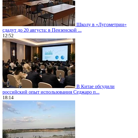
Школу в «Лугометрии»
сдадут до 20 августа: в Пензенской ...
12:52
В Китае обсудили
российский опыт использования Седжаро п...
18:14