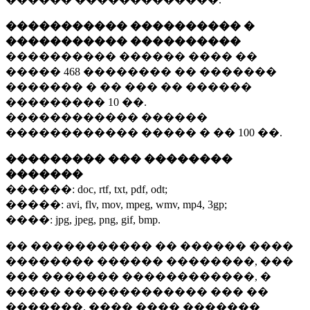
����������� ���������� �
����������� ����������
���������� ������ ���� ��
�����
468 ��������
�� �������
������� � �� ��� �� ������
���������
10 ��.
������������ ������
������������ ����� � ��
100 ��.
��������� ��� ��������
�������
������:
doc, rtf, txt, pdf, odt;
�����:
avi, flv, mov, mpeg, wmv, mp4, 3gp;
����:
jpg, jpeg, png, gif, bmp.
�� ����������� �� ������ ����
�������� ������ ��������, ���
��� ������� ������������, �
����� ������������� ��� ��
�������. ���� ���� �������