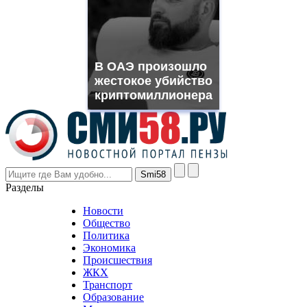
you
need.
replica
franck
muller
В ОАЭ произошло
rolex
жестокое убийство
even
though
криптомиллионера
the
prices
are
higher
however
visitors
nevertheless
Разделы
believe
that
Новости
good
Общество
value.
Политика
who
Экономика
sells
Происшествия
the
ЖКХ
best
Транспорт
phyrevape.com
Образование
vape