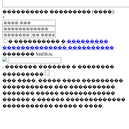
���������� ��������� (����):
+
� ���������� �
���������
�������������� ����������
������� Smi58.ru
- ������� ������� � ��������
���������
��� ����, ����� ���� ���������
����������� ��� ����������.
������� ����� ������������
������ � ������ �������������
����������� ����� � ����.