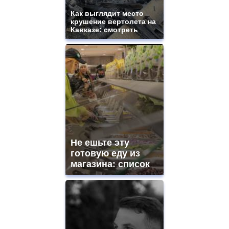
and
ladies
Как выглядит место
крушение вертолета на
watches
Кавказе: смотреть
for
sale.
https://www.replicasrelojes.to/
mens
and
ladies
watches
for
sale.
best
vape
shops
Не ешьте эту
site.
offer
готовую еду из
all
магазина: список
kinds
of
high
quality
https://www.phoenix-
suns.ru/
which