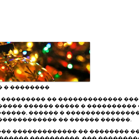
� � ��������
ru ��������� �� ������������� ��
���� ������ ����� � ���������� 
�����, ������ � ���������������
������������ �� ������ ������.
�� ������������� �� �������� ��
������ ����������, ��� ��������