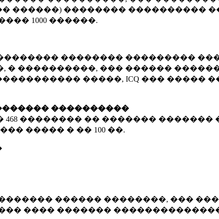
� ������) �������� ���������� �
�����
1000 ������
.
�������� �������� ��������� ���
 � ����������, ��� ������ �������
����������� �����, ICQ ��� �����
������� ����������
�
468 ��������
�� ������� ������� 
��� ����� � ��
100 ��.
�
������� ������ ��������, ��� ���
���� ���� ������� ��������������