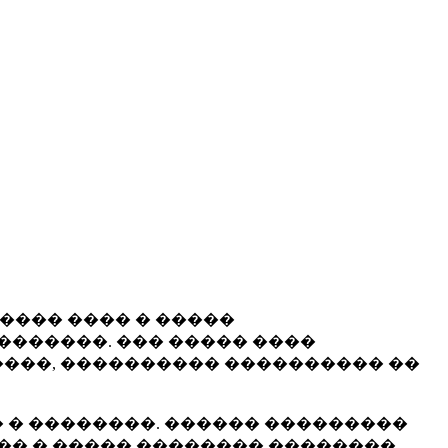
����� ���� � �����
�������. ��� ����� ����
���, ���������� ���������� ��
 � ��������. ������ ���������
�� � ����� �������� ��������.