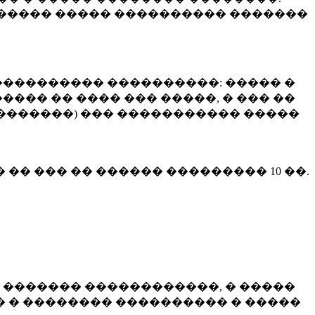
����� ����� ���������� �������
��������� ����������: ����� �
��� �� ���� ��� �����, � ��� ��
 ��������) ��� ����������� �����
� �� ��� �� ������ ���������
10 ��.
 ������� ������������, � �����
 � �������� ���������� � �����