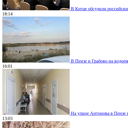
В Китае обсудили российски
18:14
В Пензе и Грабово на водое
16:01
На улице Антонова в Пензе 
13:03