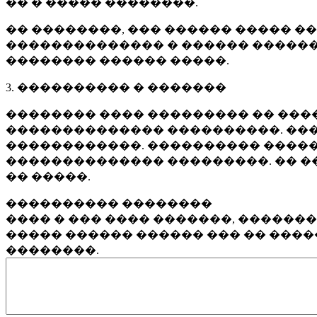
�� � ����� ��������.
�� ��������, ��� ������ ����� �
�������������� � ������ ������
�������� ������ �����.
3. ���������� � �������
�������� ���� ��������� �� ����
�������������� ����������. ���
������������. ���������� �����
�������������� ���������. �� �
�� �����.
���������� ��������
���� � ��� ���� �������, ������
����� ������ ������ ��� �� ���
��������.