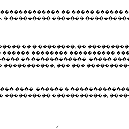
�������������� �� ����� ������ �
. � ��������� ������� ����������
���� �� � ��������, �� ��������
 ������ �������� ���������� ���
���� �� ������������. ����� ���
� �����������, ��� ��� ��������
���� ����, ������ � ������������
�� ���������� ������������, ���