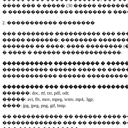
���� ��� � ����� (
30 �����
�������
� ����������� ��� ������� � ��
2. ����������� ��������
��� �������� ���������� ��� ��
����� �������; �������� �������,
������� �� ����; ���� �������� (
� ���� � ������ �������������.
����������� ���������� � ����
���������� ������ ���� �� ����
������������ ������ ���������
��������� ��� �������� ������
������:
doc, rtf, txt, pdf, odt;
�����:
avi, flv, mov, mpeg, wmv, mp4, 3gp;
����:
jpg, jpeg, png, gif, bmp.
�� ����������� �� ������ ���� �
������������� ��� �� �������. 