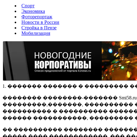
Спорт
Экономика
Фоторепортаж
Новости в России
Стройка в Пензе
Мобилизация
1. ������� ������� � ��������� �
�������� ��������-������� Smi58.
���������,�������, ���������� �
���������� � ���������� ������
������ �����������, ��������� 
�� ���������� �������� �������
����� ���� ������������, ��� ��