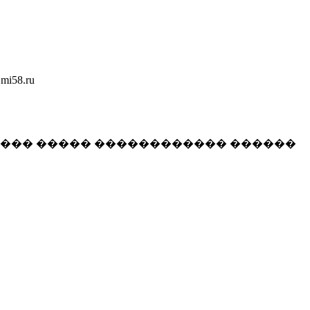
58.ru
���� ����� ������������ ������