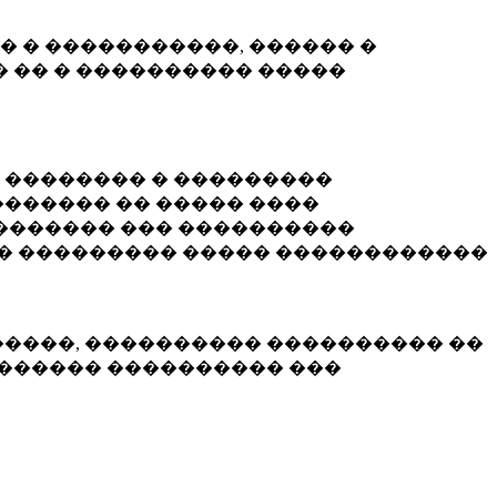
� � �����������, ������ �
 �� � ���������� �����
� �������� � ���������
������ �� ����� ����
������� ��� ����������
�� ��������� ����� ������������
�����, ���������� ���������� ��
������� ���������� ���