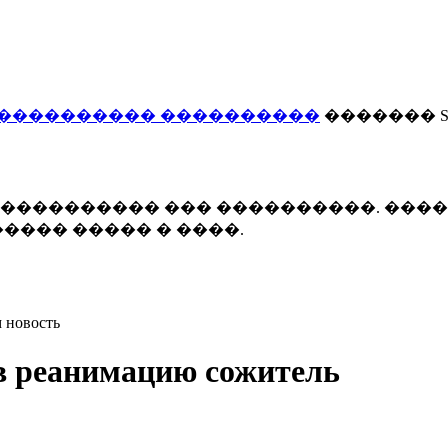
���������� ����������
������� Smi
 ����������� ��� ����������. ���
���� ����� � ����.
 новость
в реанимацию сожитель