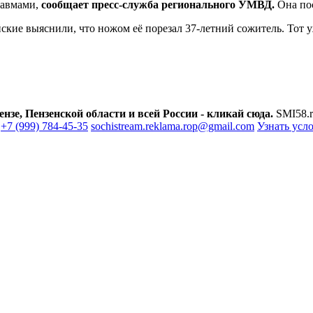
равмами,
сообщает пресс-служба регионального УМВД.
Она по
ские выяснили, что ножом её порезал 37-летний сожитель. Тот 
зе, Пензенской области и всей России - кликай сюда.
SMI58.r
+7 (999) 784-45-35
sochistream.reklama.rop@gmail.com
Узнать усл