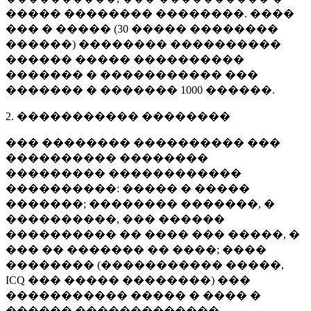
����� �������� ��������. ����
��� � ����� (
30 �����
��������
������) �������� ����������
������ ����� ����������
������� � ����������� ���
������� � �������
1000 ������
.
2. ����������� ��������
��� �������� ���������� ���
���������� ��������
��������� ������������
����������: ����� � �����
�������; �������� �������, �
����������, ��� ������
���������� �� ���� ��� �����, �
��� �� ������� �� ����; ����
�������� (����������� �����,
ICQ ��� ����� ��������) ���
����������� ����� � ���� �
������ �������������.