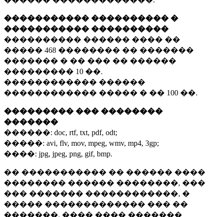
����������� ���������� �
����������� ����������
���������� ������ ���� ��
�����
468 ��������
�� �������
������� � �� ��� �� ������
���������
10 ��.
������������ ������
������������ ����� � ��
100 ��.
��������� ��� ��������
�������
������:
doc, rtf, txt, pdf, odt;
�����:
avi, flv, mov, mpeg, wmv, mp4, 3gp;
����:
jpg, jpeg, png, gif, bmp.
�� ����������� �� ������ ����
�������� ������ ��������, ���
��� ������� ������������, �
����� ������������� ��� ��
�������. ���� ���� �������