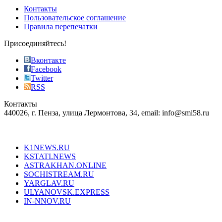
of
Контакты
the
Пользовательское соглашение
most
Правила перепечатки
effective
sophistication
Присоединяйтесь!
also
just
Вконтакте
the
Facebook
right
Twitter
blend
RSS
in
Контакты
creation
440026, г. Пенза, улица Лермонтова, 34, email: info@smi58.ru
completely
unique
Все порталы НМГ
dazzling
type.
K1NEWS.RU
reddit
KSTATI.NEWS
sevenfridayreplica.ru
ASTRAKHAN.ONLINE
sevenfriday
SOCHISTREAM.RU
outlet
YARGLAV.RU
is
ULYANOVSK.EXPRESS
the
IN-NNOV.RU
first
choice
Согласие на обработку персональных данных
Политика по
for