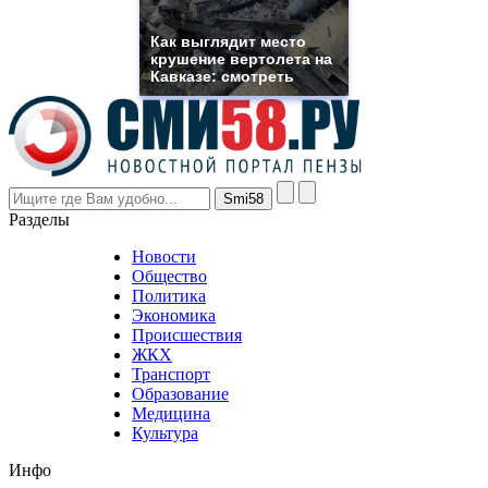
muller
rolex
Как выглядит место
even
крушение вертолета на
though
Кавказе: смотреть
the
prices
are
higher
however
visitors
nevertheless
Разделы
believe
that
Новости
good
Общество
value.
Политика
who
Экономика
sells
Происшествия
the
ЖКХ
best
Транспорт
phyrevape.com
Образование
vape
Медицина
store
Культура
on
the
Инфо
pursuit