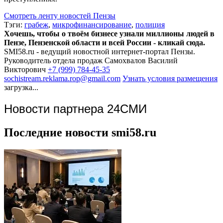
Смотреть ленту новостей Пензы
Тэги:
грабеж
,
микрофинансирование
,
полиция
Хочешь, чтобы о твоём бизнесе узнали миллионы людей в
Пензе, Пензенской области и всей России - кликай сюда.
SMI58.ru - ведущий новостной интернет-портал Пензы.
Руководитель отдела продаж
Самохвалов Василий
Викторович
+7 (999) 784-45-35
sochistream.reklama.rop@gmail.com
Узнать условия размещения
загрузка...
Новости партнера 24СМИ
Последние новости smi58.ru