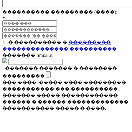
���������� ��������� (����):
+
� ���������� �
���������
�������������� ����������
������� Smi58.ru
- ������� ������� � ��������
���������
��� ����, ����� ���� ���������
����������� ��� ����������.
������� ����� ������������
������ � ������ �������������
����������� ����� � ����.