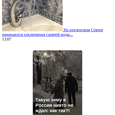
На пензенском Севере
начинаются отключения горячей воды...
13:07
https://www.vapesstores.fr/
meilleure
cigarette
electronique
best
quality
aaa
swiss
movement.
https://gradewatches.to/
mens
and
Такую зиму в
ladies
России никто не
watches
ждал: как так?!
for