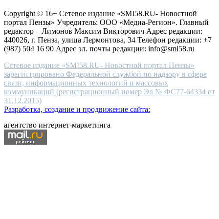
защите персональных данных
high-
Copyright © 16+ Сетевое издание «SMI58.RU- Новостной
end
портал Пензы» Учредитель: ООО «Медиа-Регион». Главный
people.
редактор – Лимонов Максим Викторович Адрес редакции:
440026, г. Пенза, улица Лермонтова, 34 Телефон редакции: +7
(987) 504 16 90 Адрес эл. почты редакции: info@smi58.ru
Сетевое издание «SMI58.RU- Новостной портал Пензы»
зарегистрировано Федеральной службой по надзору в сфере
связи, информационных технологий и массовых
коммуникаций (регистрационный номер Эл № ФС77-64334 от
31.12.2015)
Разработка, создание и продвижение сайта:
агентство интернет-маркетинга