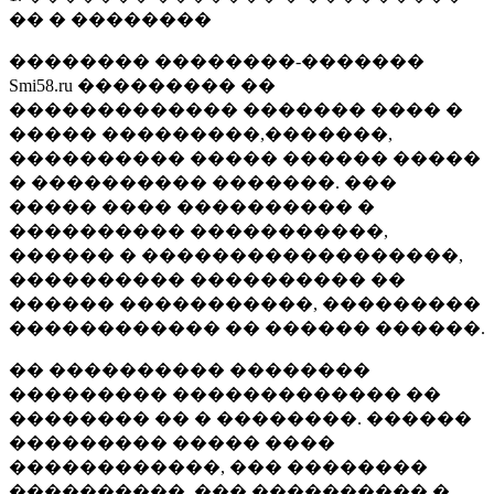
�� � ��������
�������� ��������-�������
Smi58.ru ��������� ��
������������� ������� ���� �
����� ���������,�������,
���������� ����� ������ �����
� ���������� �������. ���
����� ���� ���������� �
���������� �����������,
������ � ������������������,
���������� ���������� ��
������ �����������, ���������
������������ �� ������ ������.
�� ���������� ��������
��������� ������������� ��
�������� �� � ��������. ������
��������� ����� ����
������������, ��� ��������
����������, ��� ���������� �