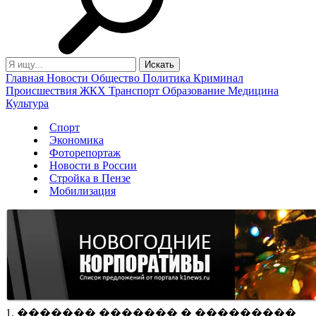
Главная
Новости
Общество
Политика
Криминал
Происшествия
ЖКХ
Транспорт
Образование
Медицина
Культура
Спорт
Экономика
Фоторепортаж
Новости в России
Стройка в Пензе
Мобилизация
1. ������� ������� � ���������