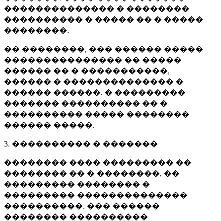
�������������� � ��������
���������� � ����� �� � �����
��������.
�� ��������, ��� ������ �����
��������������� �� �����
������ �� � �����������,
������ � �������������� �
������ ������. � ���������
������� ���������� �� �
���������� ����� ��������
������ �����.
3. ���������� � �������
�������� ���� ��������� ��
�������� �� � ��������, ��
��������� �������� �
��������� ��������������
����������. ��� ������
�������� ����������