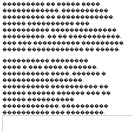
��������� �� ����� ����
������������. ����������
��������� �� ������������.
����� ���������� ���
���������� ��������������
���������. �� �� �����������,
��� ��� ���������� ���������
����� ������������ �� �����.
���������� ��������
���� � ��� ���� �������,
���������� ����, ������ �
�����������������,
���������� ���������� ��
����� ������ ������ ��� ��
����� ����������
������������, ����������
���������� ��� ��������.