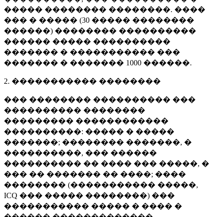
����� �������� ��������. ����
��� � ����� (
30 �����
��������
������) �������� ����������
������ ����� ����������
������� � ����������� ���
������� � �������
1000 ������
.
2. ����������� ��������
��� �������� ���������� ���
���������� ��������
��������� ������������
����������: ����� � �����
�������; �������� �������, �
����������, ��� ������
���������� �� ���� ��� �����, �
��� �� ������� �� ����; ����
�������� (����������� �����,
ICQ ��� ����� ��������) ���
����������� ����� � ���� �
������ �������������.