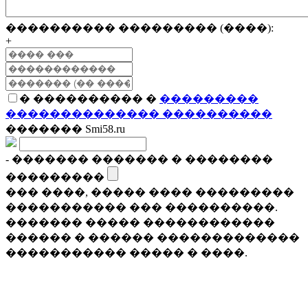
���������� ��������� (����):
+
� ���������� �
���������
�������������� ����������
������� Smi58.ru
- ������� ������� � ��������
���������
��� ����, ����� ���� ���������
����������� ��� ����������.
������� ����� ������������
������ � ������ �������������
����������� ����� � ����.