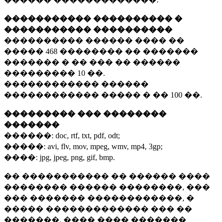
����������� ���������� �
����������� ����������
���������� ������ ���� ��
�����
468 ��������
�� �������
������� � �� ��� �� ������
���������
10 ��.
������������ ������
������������ ����� � ��
100 ��.
��������� ��� ��������
�������
������:
doc, rtf, txt, pdf, odt;
�����:
avi, flv, mov, mpeg, wmv, mp4, 3gp;
����:
jpg, jpeg, png, gif, bmp.
�� ����������� �� ������ ����
�������� ������ ��������, ���
��� ������� ������������, �
����� ������������� ��� ��
�������. ���� ���� �������