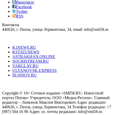
just
Вконтакте
the
Facebook
right
Twitter
blend
RSS
in
Контакты
creation
440026, г. Пенза, улица Лермонтова, 34, email: info@smi58.ru
completely
unique
Все порталы НМГ
dazzling
type.
K1NEWS.RU
reddit
KSTATI.NEWS
sevenfridayreplica.ru
ASTRAKHAN.ONLINE
sevenfriday
SOCHISTREAM.RU
outlet
YARGLAV.RU
is
ULYANOVSK.EXPRESS
the
IN-NNOV.RU
first
choice
Согласие на обработку персональных данных
Политика по
for
защите персональных данных
high-
Copyright © 16+ Сетевое издание «SMI58.RU- Новостной
end
портал Пензы» Учредитель: ООО «Медиа-Регион». Главный
people.
редактор – Лимонов Максим Викторович Адрес редакции:
440026, г. Пенза, улица Лермонтова, 34 Телефон редакции: +7
(987) 504 16 90 Адрес эл. почты редакции: info@smi58.ru