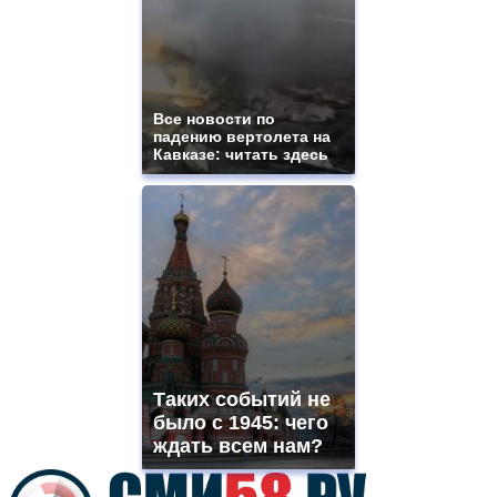
for
sale.
best
vape
shops
site.
Все новости по
offer
падению вертолета на
all
Кавказе: читать здесь
kinds
of
high
quality
https://www.phoenix-
suns.ru/
which
you
need.
replica
franck
muller
Таких событий не
rolex
было с 1945: чего
even
though
ждать всем нам?
the
prices