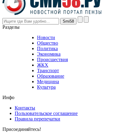
are
higher
however
visitors
nevertheless
Разделы
believe
that
Новости
good
Общество
value.
Политика
who
Экономика
sells
Происшествия
the
ЖКХ
best
Транспорт
phyrevape.com
Образование
vape
Медицина
store
Культура
on
the
Инфо
pursuit
of
Контакты
the
Пользовательское соглашение
most
Правила перепечатки
effective
sophistication
Присоединяйтесь!
also