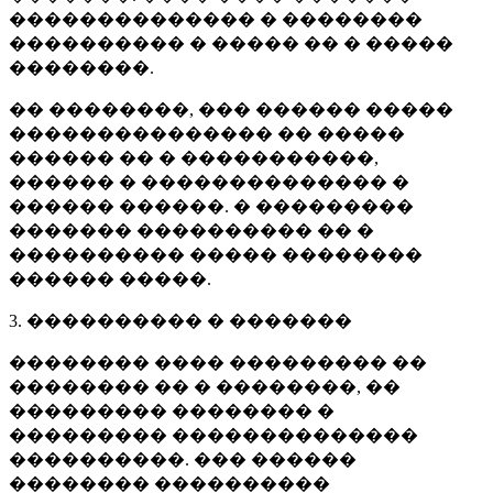
�������������� � ��������
���������� � ����� �� � �����
��������.
�� ��������, ��� ������ �����
��������������� �� �����
������ �� � �����������,
������ � �������������� �
������ ������. � ���������
������� ���������� �� �
���������� ����� ��������
������ �����.
3. ���������� � �������
�������� ���� ��������� ��
�������� �� � ��������, ��
��������� �������� �
��������� ��������������
����������. ��� ������
�������� ����������