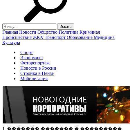
Главная
Новости
Общество
Политика
Криминал
Происшествия
ЖКХ
Транспорт
Образование
Медицина
Культура
Спорт
Экономика
Фоторепортаж
Новости в России
Стройка в Пензе
Мобилизация
1. ������� ������� � ���������