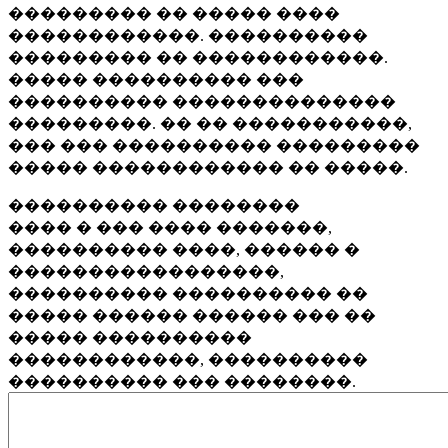
��������� �� ����� ����
������������. ����������
��������� �� ������������.
����� ���������� ���
���������� ��������������
���������. �� �� �����������,
��� ��� ���������� ���������
����� ������������ �� �����.
���������� ��������
���� � ��� ���� �������,
���������� ����, ������ �
�����������������,
���������� ���������� ��
����� ������ ������ ��� ��
����� ����������
������������, ����������
���������� ��� ��������.