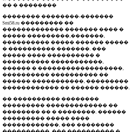
�� � ��������
�������� ��������-�������
Smi58.ru ��������� ��
������������� ������� ���� �
����� ���������,�������,
���������� ����� ������ �����
� ���������� �������. ���
����� ���� ���������� �
���������� �����������,
������ � ������������������,
���������� ���������� ��
������ �����������, ���������
������������ �� ������ ������.
�� ���������� ��������
��������� ������������� ��
�������� �� � ��������. ������
��������� ����� ����
������������, ��� ��������
����������, ��� ���������� �