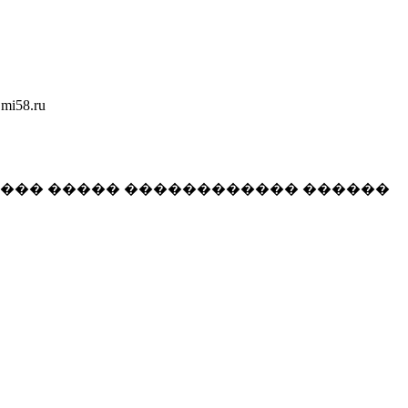
58.ru
���� ����� ������������ ������