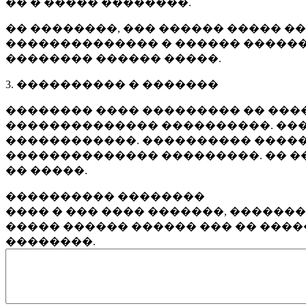
�� � ����� ��������.
�� ��������, ��� ������ ����� �
�������������� � ������ ������
�������� ������ �����.
3. ���������� � �������
�������� ���� ��������� �� ����
�������������� ����������. ���
������������. ���������� �����
�������������� ���������. �� �
�� �����.
���������� ��������
���� � ��� ���� �������, ������
����� ������ ������ ��� �� ���
��������.