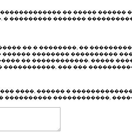
�������������� �� ����� ������ �
. � ��������� ������� ����������
���� �� � ��������, �� ��������
 ������ �������� ���������� ���
���� �� ������������. ����� ���
� �����������, ��� ��� ��������
���� ����, ������ � ������������
�� ���������� ������������, ���