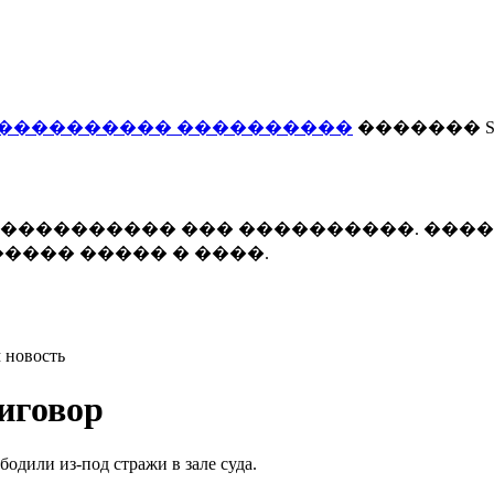
���������� ����������
������� Smi
 ����������� ��� ����������. ���
���� ����� � ����.
 новость
иговор
бодили из-под стражи в зале суда.