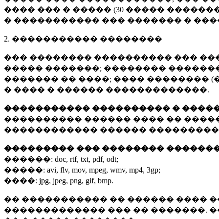
���� ��� � ����� (
30 �����
�������
� ����������� ��� ������� � ��
2. ����������� ��������
��� �������� ���������� ��� ��
����� �������; �������� �������,
������� �� ����; ���� �������� (
� ���� � ������ �������������.
����������� ���������� � ����
���������� ������ ���� �� ����
������������ ������ ���������
��������� ��� �������� ������
������:
doc, rtf, txt, pdf, odt;
�����:
avi, flv, mov, mpeg, wmv, mp4, 3gp;
����:
jpg, jpeg, png, gif, bmp.
�� ����������� �� ������ ���� �
������������� ��� �� �������. 