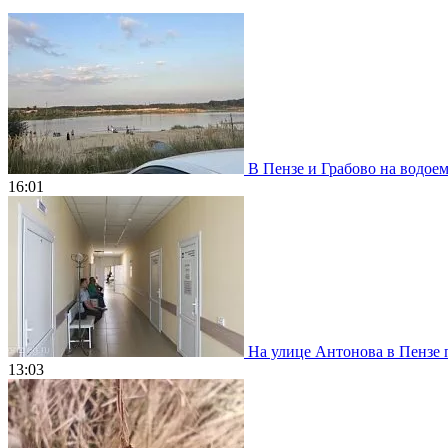
В Пензе и Грабово на водое
16:01
На улице Антонова в Пензе 
13:03