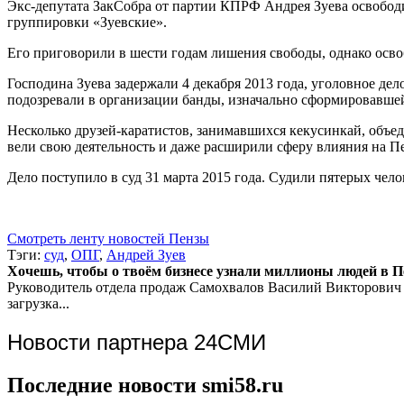
Экс-депутата ЗакСобра от партии КПРФ Андрея Зуева освободи
группировки «Зуевские».
Его приговорили в шести годам лишения свободы, однако освоб
Господина Зуева задержали 4 декабря 2013 года, уголовное де
подозревали в организации банды, изначально сформировавшей
Несколько друзей-каратистов, занимавшихся кекусинкай, объед
вели свою деятельность и даже расширили сферу влияния на Пен
Дело поступило в суд 31 марта 2015 года. Судили пятерых чело
Смотреть ленту новостей Пензы
Тэги:
суд
,
ОПГ
,
Андрей Зуев
Хочешь, чтобы о твоём бизнесе узнали миллионы людей в Пен
Руководитель отдела продаж
Самохвалов Василий Викторович
загрузка...
Новости партнера 24СМИ
Последние новости smi58.ru