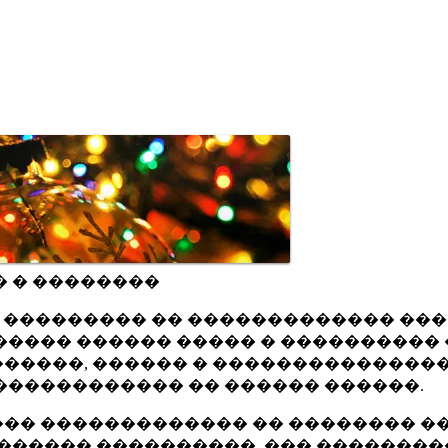
� � ��������
ru ��������� �� ������������� ��
���� ������ ����� � ���������� 
�����, ������ � ���������������
������������ �� ������ ������.
�� ������������� �� �������� ��
������ ����������, ��� ��������