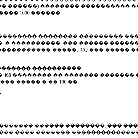
� ������) �������� ���������� �
�����
1000 ������
.
�������� �������� ��������� ���
 � ����������, ��� ������ �������
����������� �����, ICQ ��� �����
������� ����������
�
468 ��������
�� ������� ������� 
��� ����� � ��
100 ��.
�
������� ������ ��������, ��� ���
���� ���� ������� ��������������