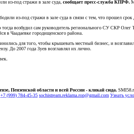
ли из-под стражи в зале суда,
сообщает пресс-служба КПРФ.
М
одили из-под стражи в зале суда в связи с тем, что прошел сро
ло тогда возбудил сам руководитель регионального СУ СКР Олег 
ся в Чаадаевке городищенского района.
инились для того, чтобы крышевать местный бизнес, и возглави
зу. До 2007 года Зуев возглавлял их лично.
век.
зе, Пензенской области и всей России - кликай сюда.
SMI58.r
+7 (999) 784-45-35
sochistream.reklama.rop@gmail.com
Узнать усл