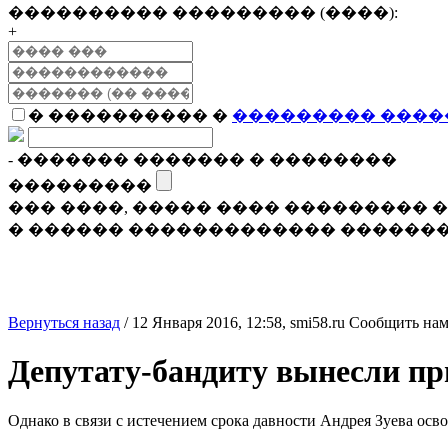
���������� ��������� (����):
+
� ���������� �
��������� ����
- ������� ������� � ��������
���������
��� ����, ����� ���� ���������
� ������ ������������� �������
Вернуться назад
/
12 Января 2016, 12:58,
smi58.ru
Сообщить нам
Депутату-бандиту вынесли пр
Однако в связи с истечением срока давности Андрея Зуева осво