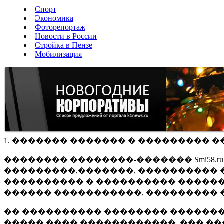
Спорт
Экономика
Фоторепортаж
Новости в России
Стройка в Пензе
Мобилизация
1. ������� ������� � ��������� �
�������� ��������-������� Smi58.
���������,�������, ���������� �
���������� � ���������� ������
������ �����������, ��������� 
�� ���������� �������� �������
����� ���� ������������, ��� ��