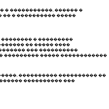
� � �����������, ������ �
 �� � ���������� �����
� �������� � ���������
������ �� ����� ����
������� ��� ����������
�� ��������� ����� ������������
�����, ���������� ���������� ��
������� ���������� ���