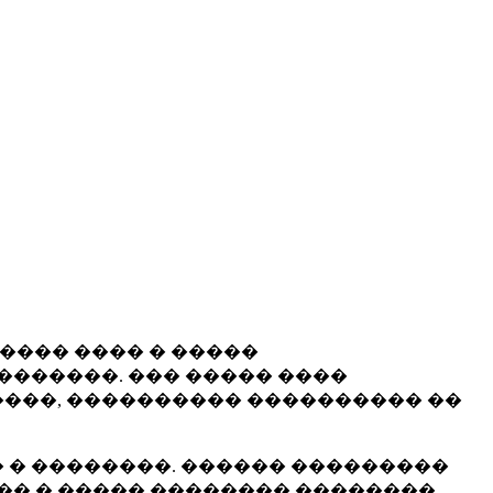
����� ���� � �����
�������. ��� ����� ����
���, ���������� ���������� ��
 � ��������. ������ ���������
�� � ����� �������� ��������.