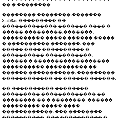
�� � ��������
�������� ��������-�������
Smi58.ru ��������� ��
������������� ������� ���� �
����� ���������,�������,
���������� ����� ������ �����
� ���������� �������. ���
����� ���� ���������� �
���������� �����������,
������ � ������������������,
���������� ���������� ��
������ �����������, ���������
������������ �� ������ ������.
�� ���������� ��������
��������� ������������� ��
�������� �� � ��������. ������
��������� ����� ����
������������, ��� ��������
����������, ��� ���������� �