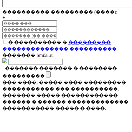
���������� ��������� (����):
+
� ���������� �
���������
�������������� ����������
������� Smi58.ru
- ������� ������� � ��������
���������
��� ����, ����� ���� ���������
����������� ��� ����������.
������� ����� ������������
������ � ������ �������������
����������� ����� � ����.