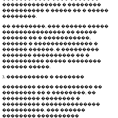
�������������� � ��������
���������� � ����� �� � �����
��������.
�� ��������, ��� ������ �����
��������������� �� �����
������ �� � �����������,
������ � �������������� �
������ ������. � ���������
������� ���������� �� �
���������� ����� ��������
������ �����.
3. ���������� � �������
�������� ���� ��������� ��
�������� �� � ��������, ��
��������� �������� �
��������� ��������������
����������. ��� ������
�������� ����������