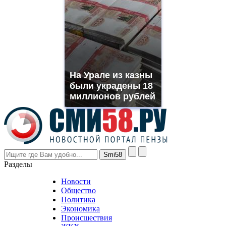
https://www.phoenix-
suns.ru/
which
you
need.
replica
franck
muller
На Урале из казны
rolex
были украдены 18
even
though
миллионов рублей
the
prices
are
higher
however
visitors
nevertheless
Разделы
believe
that
Новости
good
Общество
value.
Политика
who
Экономика
sells
Происшествия
the