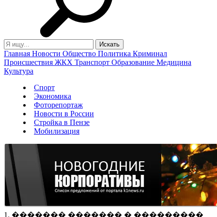
Главная
Новости
Общество
Политика
Криминал
Происшествия
ЖКХ
Транспорт
Образование
Медицина
Культура
Спорт
Экономика
Фоторепортаж
Новости в России
Стройка в Пензе
Мобилизация
1. ������� ������� � ���������