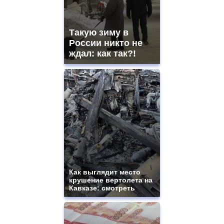
movement.
https://gradewatches.to/
mens
and
Такую зиму в
ladies
России никто не
watches
ждал: как так?!
for
sale.
https://www.replicasrelojes.to/
mens
and
ladies
watches
for
sale.
best
vape
shops
site.
Как выглядит место
offer
крушение вертолета на
all
Кавказе: смотреть
kinds
of
high
quality