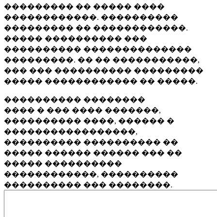
��������� �� ����� ����
������������. ����������
��������� �� ������������.
����� ���������� ���
���������� ��������������
���������. �� �� �����������,
��� ��� ���������� ���������
����� ������������ �� �����.
���������� ��������
���� � ��� ���� �������,
���������� ����, ������ �
�����������������,
���������� ���������� ��
����� ������ ������ ��� ��
����� ����������
������������, ����������
���������� ��� ��������.