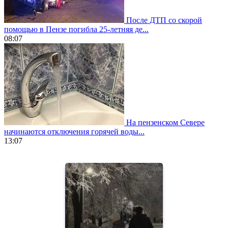
После ДТП со скорой
помощью в Пензе погибла 25-летняя де...
08:07
На пензенском Севере
начинаются отключения горячей воды...
13:07
https://www.vapesstores.fr/
meilleure
cigarette
electronique
best
quality
aaa
swiss