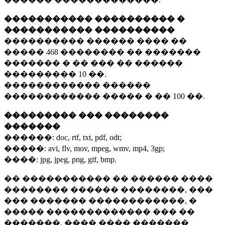
����������� ���������� �
����������� ����������
���������� ������ ���� ��
�����
468 ��������
�� �������
������� � �� ��� �� ������
���������
10 ��.
������������ ������
������������ ����� � ��
100 ��.
��������� ��� ��������
�������
������:
doc, rtf, txt, pdf, odt;
�����:
avi, flv, mov, mpeg, wmv, mp4, 3gp;
����:
jpg, jpeg, png, gif, bmp.
�� ����������� �� ������ ����
�������� ������ ��������, ���
��� ������� ������������, �
����� ������������� ��� ��
�������. ���� ���� �������