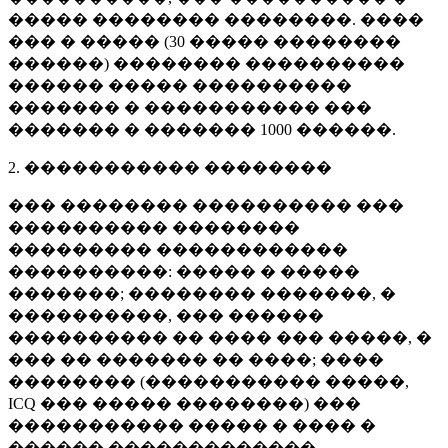
����� �������� ��������. ����
��� � ����� (
30 �����
��������
������) �������� ����������
������ ����� ����������
������� � ����������� ���
������� � �������
1000 ������
.
2. ����������� ��������
��� �������� ���������� ���
���������� ��������
��������� ������������
����������: ����� � �����
�������; �������� �������, �
����������, ��� ������
���������� �� ���� ��� �����, �
��� �� ������� �� ����; ����
�������� (����������� �����,
ICQ ��� ����� ��������) ���
����������� ����� � ���� �
������ �������������.