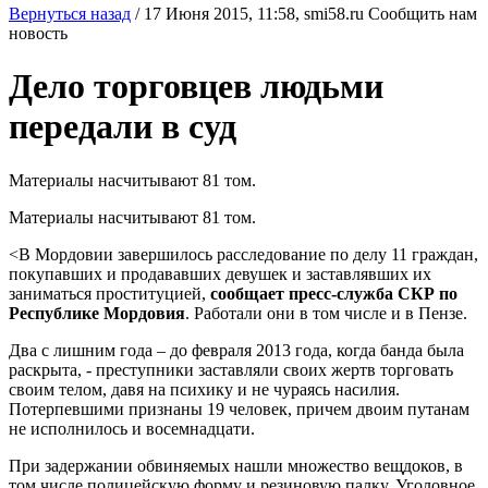
Вернуться назад
/
17 Июня 2015, 11:58,
smi58.ru
Сообщить нам
новость
Дело торговцев людьми
передали в суд
Материалы насчитывают 81 том.
Материалы насчитывают 81 том.
<В Мордовии завершилось расследование по делу 11 граждан,
покупавших и продававших девушек и заставлявших их
заниматься проституцией,
сообщает пресс-служба СКР по
Республике Мордовия
. Работали они в том числе и в Пензе.
Два с лишним года – до февраля 2013 года, когда банда была
раскрыта, - преступники заставляли своих жертв торговать
своим телом, давя на психику и не чураясь насилия.
Потерпевшими признаны 19 человек, причем двоим путанам
не исполнилось и восемнадцати.
При задержании обвиняемых нашли множество вещдоков, в
том числе полицейскую форму и резиновую палку. Уголовное