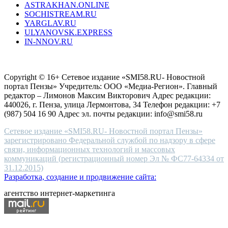
ASTRAKHAN.ONLINE
sevenfriday
SOCHISTREAM.RU
outlet
YARGLAV.RU
is
ULYANOVSK.EXPRESS
the
IN-NNOV.RU
first
choice
Согласие на обработку персональных данных
Политика по
for
защите персональных данных
high-
Copyright © 16+ Сетевое издание «SMI58.RU- Новостной
end
портал Пензы» Учредитель: ООО «Медиа-Регион». Главный
people.
редактор – Лимонов Максим Викторович Адрес редакции:
440026, г. Пенза, улица Лермонтова, 34 Телефон редакции: +7
(987) 504 16 90 Адрес эл. почты редакции: info@smi58.ru
Сетевое издание «SMI58.RU- Новостной портал Пензы»
зарегистрировано Федеральной службой по надзору в сфере
связи, информационных технологий и массовых
коммуникаций (регистрационный номер Эл № ФС77-64334 от
31.12.2015)
Разработка, создание и продвижение сайта:
агентство интернет-маркетинга