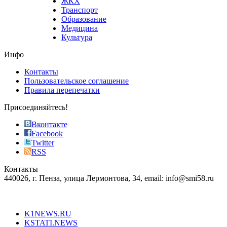
ЖКХ
best
Транспорт
phyrevape.com
Образование
vape
Медицина
store
Культура
on
the
Инфо
pursuit
of
Контакты
the
Пользовательское соглашение
most
Правила перепечатки
effective
sophistication
Присоединяйтесь!
also
just
Вконтакте
the
Facebook
right
Twitter
blend
RSS
in
Контакты
creation
440026, г. Пенза, улица Лермонтова, 34, email: info@smi58.ru
completely
unique
Все порталы НМГ
dazzling
type.
K1NEWS.RU
reddit
KSTATI.NEWS
sevenfridayreplica.ru