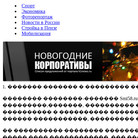
Спорт
Экономика
Фоторепортаж
Новости в России
Стройка в Пензе
Мобилизация
1. ������� ������� � ��������� �
�������� ��������-������� Smi58.
���������,�������, ���������� �
���������� � ���������� ������
������ �����������, ��������� 
�� ���������� �������� �������
����� ���� ������������, ��� ��