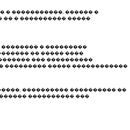
� � �����������, ������ �
 �� � ���������� �����
� �������� � ���������
������ �� ����� ����
������� ��� ����������
�� ��������� ����� ������������
�����, ���������� ���������� ��
������� ���������� ���