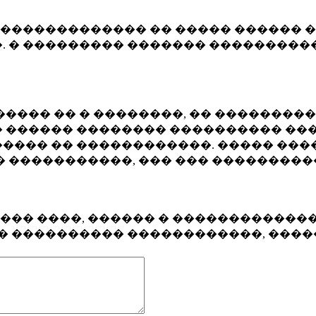
�������������� �� ����� ������ �
. � ��������� ������� ����������
���� �� � ��������, �� ��������
 ������ �������� ���������� ���
���� �� ������������. ����� ���
� �����������, ��� ��� ��������
���� ����, ������ � ������������
�� ���������� ������������, ���