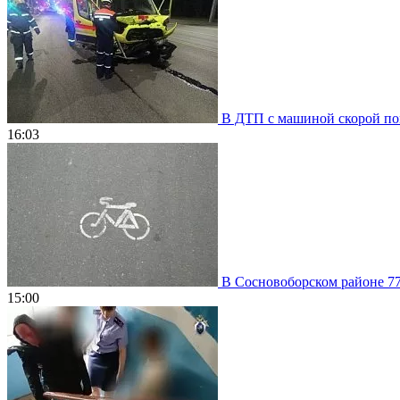
В ДТП с машиной скорой пом
16:03
В Сосновоборском районе 77
15:00