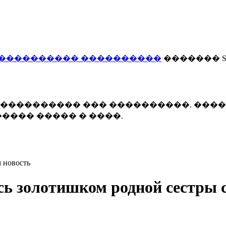
���������� ����������
������� Smi
 ����������� ��� ����������. ���
���� ����� � ����.
 новость
сь золотишком родной сестры 