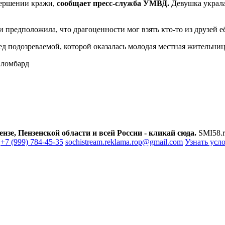
вершении кражи,
сообщает пресс-служба УМВД.
Девушка украла
 предположила, что драгоценности мог взять кто-то из друзей е
 подозреваемой, которой оказалась молодая местная жительниц
в ломбард
зе, Пензенской области и всей России - кликай сюда.
SMI58.r
+7 (999) 784-45-35
sochistream.reklama.rop@gmail.com
Узнать усл