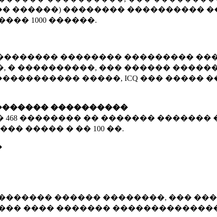
� ������) �������� ���������� �
�����
1000 ������
.
�������� �������� ��������� ���
 � ����������, ��� ������ �������
����������� �����, ICQ ��� �����
������� ����������
�
468 ��������
�� ������� ������� 
��� ����� � ��
100 ��.
�
������� ������ ��������, ��� ���
���� ���� ������� ��������������