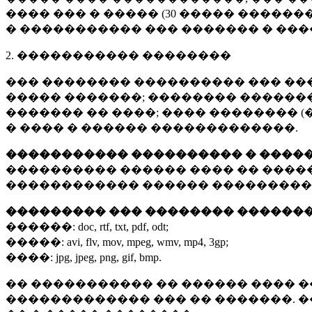
���� ��� � ����� (
30 �����
�������
� ����������� ��� ������� � ��
2. ����������� ��������
��� �������� ���������� ��� ��
����� �������; �������� �������,
������� �� ����; ���� �������� (
� ���� � ������ �������������.
����������� ���������� � ����
���������� ������ ���� �� ����
������������ ������ ���������
��������� ��� �������� ������
������:
doc, rtf, txt, pdf, odt;
�����:
avi, flv, mov, mpeg, wmv, mp4, 3gp;
����:
jpg, jpeg, png, gif, bmp.
�� ����������� �� ������ ���� �
������������� ��� �� �������. 