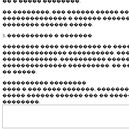
�� � ����� ��������.
�� ��������, ��� ������ ����� �
�������������� � ������ ������
�������� ������ �����.
3. ���������� � �������
�������� ���� ��������� �� ����
�������������� ����������. ���
������������. ���������� �����
�������������� ���������. �� �
�� �����.
���������� ��������
���� � ��� ���� �������, ������
����� ������ ������ ��� �� ���
��������.