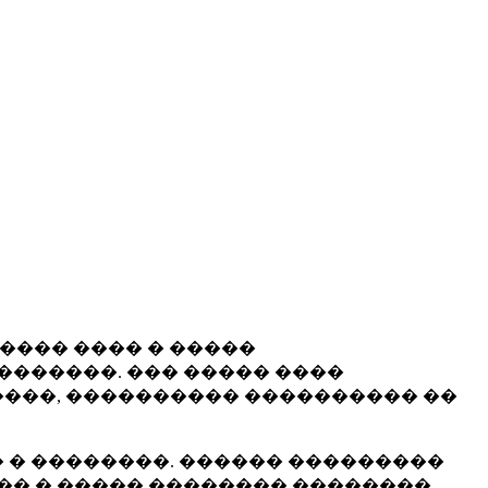
����� ���� � �����
�������. ��� ����� ����
���, ���������� ���������� ��
 � ��������. ������ ���������
�� � ����� �������� ��������.