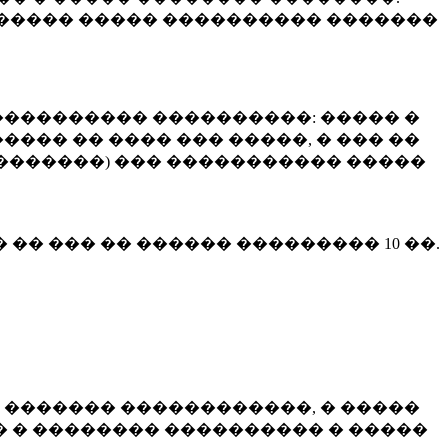
����� ����� ���������� �������
��������� ����������: ����� �
��� �� ���� ��� �����, � ��� ��
 ��������) ��� ����������� �����
� �� ��� �� ������ ���������
10 ��.
 ������� ������������, � �����
 � �������� ���������� � �����