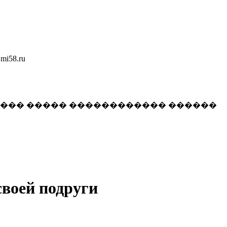
58.ru
���� ����� ������������ ������
своей подруги