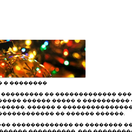
� � ��������
ru ��������� �� ������������� ��
���� ������ ����� � ���������� 
�����, ������ � ���������������
������������ �� ������ ������.
�� ������������� �� �������� ��
������ ����������, ��� ��������