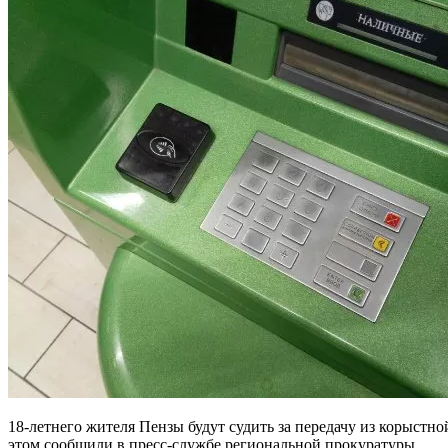
18-летнего жителя Пензы будут судить за передачу из корыстн
этом сообщили в пресс-службе региональной прокуратуры.