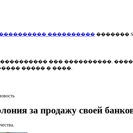
���������� ����������
������� Smi
 ����������� ��� ����������. ���
���� ����� � ����.
новость
олония за продажу своей банк
чества.