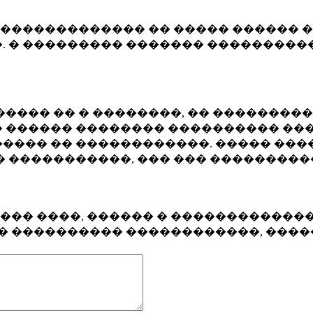
�������������� �� ����� ������ �
. � ��������� ������� ����������
���� �� � ��������, �� ��������
 ������ �������� ���������� ���
���� �� ������������. ����� ���
� �����������, ��� ��� ��������
���� ����, ������ � ������������
�� ���������� ������������, ���