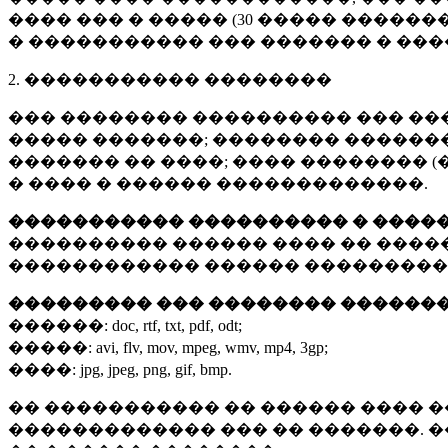
���� ��� � ����� (
30 �����
�������
� ����������� ��� ������� � ��
2. ����������� ��������
��� �������� ���������� ��� ��
����� �������; �������� �������,
������� �� ����; ���� �������� (
� ���� � ������ �������������.
����������� ���������� � ����
���������� ������ ���� �� ����
������������ ������ ���������
��������� ��� �������� ������
������:
doc, rtf, txt, pdf, odt;
�����:
avi, flv, mov, mpeg, wmv, mp4, 3gp;
����:
jpg, jpeg, png, gif, bmp.
�� ����������� �� ������ ���� �
������������� ��� �� �������. 