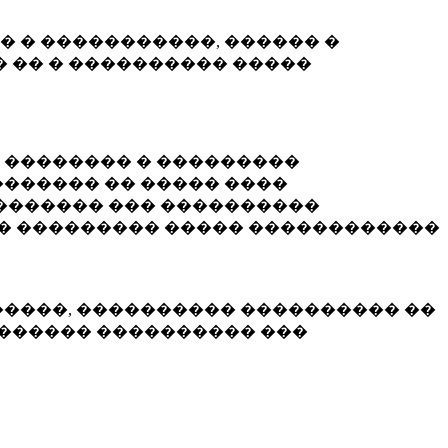
� � �����������, ������ �
 �� � ���������� �����
� �������� � ���������
������ �� ����� ����
������� ��� ����������
�� ��������� ����� ������������
�����, ���������� ���������� ��
������� ���������� ���