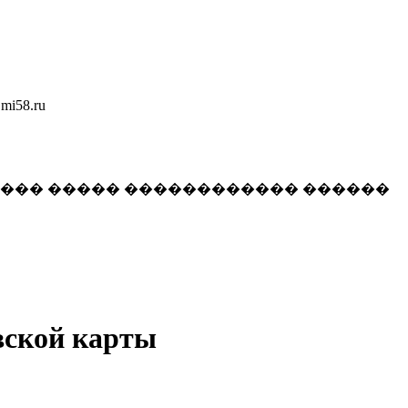
58.ru
���� ����� ������������ ������
овской карты