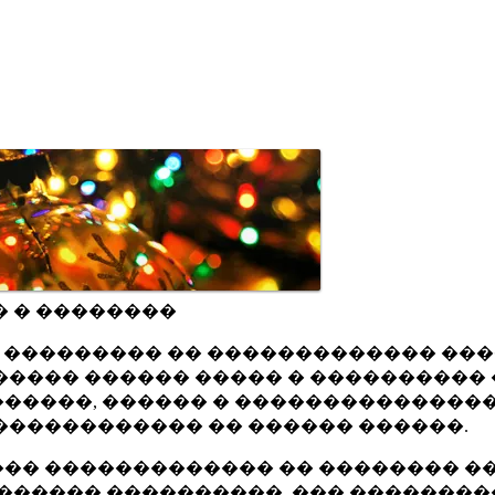
� � ��������
ru ��������� �� ������������� ��
���� ������ ����� � ���������� 
�����, ������ � ���������������
������������ �� ������ ������.
�� ������������� �� �������� ��
������ ����������, ��� ��������