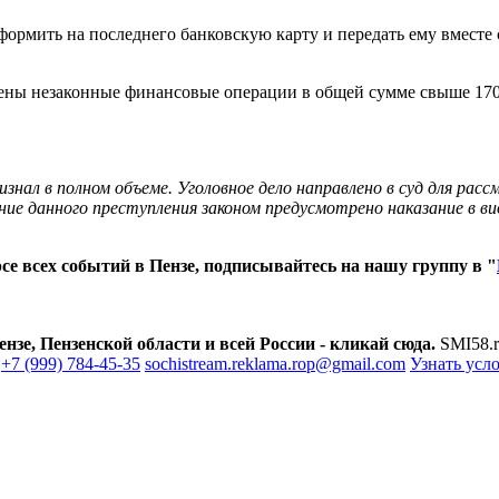
ормить на последнего банковскую карту и передать ему вместе 
шены незаконные финансовые операции в общей сумме свыше 170 
изнал в полном объеме. Уголовное дело направлено в суд для рас
е данного преступления законом предусмотрено наказание в вид
е всех событий в Пензе, подписывайтесь на нашу группу в "
зе, Пензенской области и всей России - кликай сюда.
SMI58.r
+7 (999) 784-45-35
sochistream.reklama.rop@gmail.com
Узнать усл