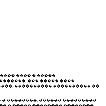
����� ���� � �����
�������. ��� ����� ����
���, ���������� ���������� ��
 � ��������. ������ ���������
�� � ����� �������� ��������.