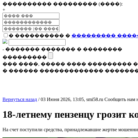
���������� ��������� (����):
+
� ���������� �
��������� ����
- ������� ������� � ��������
���������
��� ����, ����� ���� ���������
� ������ ������������� �������
Вернуться назад
/
03 Июня 2026, 13:05,
smi58.ru
Сообщить нам 
18-летнему пензенцу грозит к
На счет поступили средства, принадлежавшие жертве мошенни