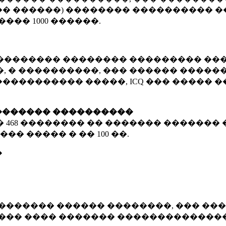
� ������) �������� ���������� �
�����
1000 ������
.
�������� �������� ��������� ���
 � ����������, ��� ������ �������
����������� �����, ICQ ��� �����
������� ����������
�
468 ��������
�� ������� ������� 
��� ����� � ��
100 ��.
�
������� ������ ��������, ��� ���
���� ���� ������� ��������������