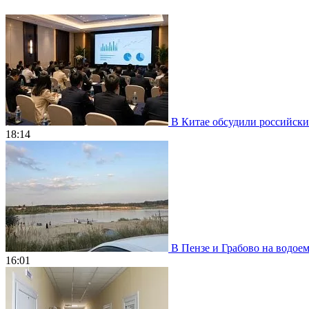
В Китае обсудили российски
18:14
В Пензе и Грабово на водое
16:01