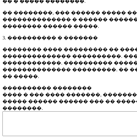
�� � ����� ��������.
�� ��������, ��� ������ ����� �
�������������� � ������ ������
�������� ������ �����.
3. ���������� � �������
�������� ���� ��������� �� ����
�������������� ����������. ���
������������. ���������� �����
�������������� ���������. �� �
�� �����.
���������� ��������
���� � ��� ���� �������, ������
����� ������ ������ ��� �� ���
��������.