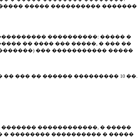
����� ����� ���������� �������
��������� ����������: ����� �
��� �� ���� ��� �����, � ��� ��
 ��������) ��� ����������� �����
� �� ��� �� ������ ���������
10 ��.
 ������� ������������, � �����
 � �������� ���������� � �����