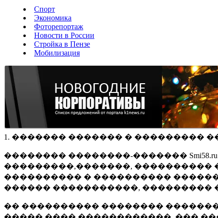
Спорт
Экономика
Фоторепортаж
Новости в России
Стройка в Пензе
Мобилизация
1. ������� ������� � ��������� �
�������� ��������-������� Smi58.
���������,�������, ���������� �
���������� � ���������� ������
������ �����������, ��������� 
�� ���������� �������� �������
����� ���� ������������, ��� ��