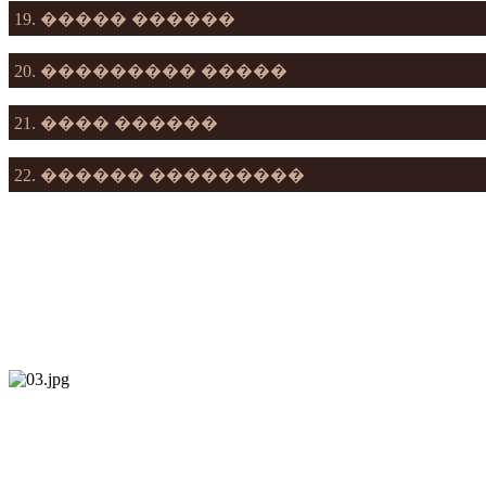
19. ����� ������
20. ��������� �����
21. ���� ������
22. ������ ���������
���������� ���
1) ���� ������;
2) ���������