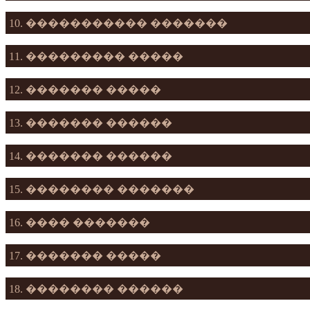
10. ����������� �������
11. ��������� �����
12. ������� �����
13. ������� ������
14. ������� ������
15. �������� �������
16. ���� �������
17. ������� �����
18. �������� ������