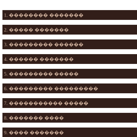
1. �������� �������
2. ����� �������
3. ��������� ������
4. ������ �������
5. ��������� �����
6. ��������� ���������
7. ����������� �����
8. ������� ����
9. ���� �������