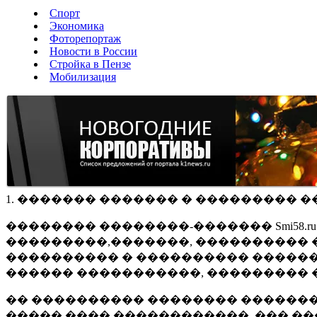
Спорт
Экономика
Фоторепортаж
Новости в России
Стройка в Пензе
Мобилизация
1. ������� ������� � ��������� �
�������� ��������-������� Smi58.
���������,�������, ���������� �
���������� � ���������� ������
������ �����������, ��������� 
�� ���������� �������� �������
����� ���� ������������, ��� ��