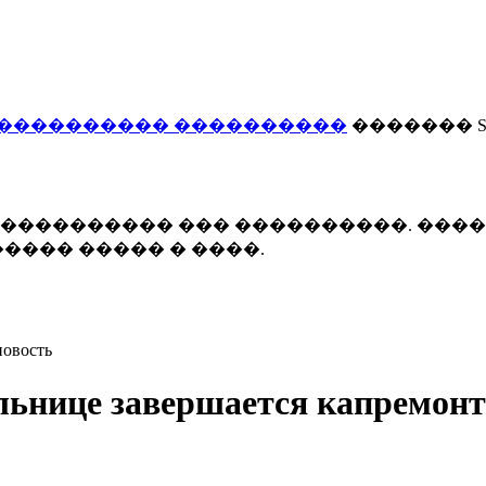
���������� ����������
������� Smi
 ����������� ��� ����������. ���
���� ����� � ����.
новость
ольнице завершается капремон