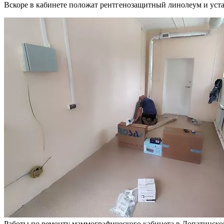
Вскоре в кабинете положат рентгенозащитный линолеум и уст
Работы по ремонту маммографического кабинета в Лопатинско