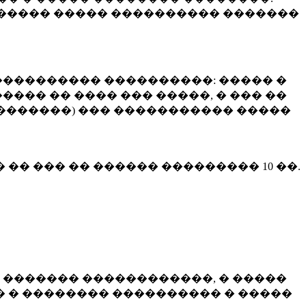
����� ����� ���������� �������
��������� ����������: ����� �
��� �� ���� ��� �����, � ��� ��
 ��������) ��� ����������� �����
� �� ��� �� ������ ���������
10 ��.
 ������� ������������, � �����
 � �������� ���������� � �����