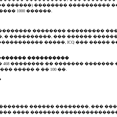
� ������) �������� ���������� �
�����
1000 ������
.
�������� �������� ��������� ���
 � ����������, ��� ������ �������
����������� �����, ICQ ��� �����
������� ����������
�
468 ��������
�� ������� ������� 
��� ����� � ��
100 ��.
�
������� ������ ��������, ��� ���
���� ���� ������� ��������������