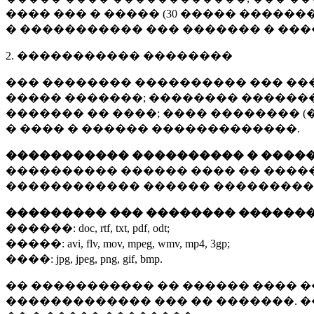
���� ��� � ����� (
30 �����
�������
� ����������� ��� ������� � ��
2. ����������� ��������
��� �������� ���������� ��� ��
����� �������; �������� �������,
������� �� ����; ���� �������� (
� ���� � ������ �������������.
����������� ���������� � ����
���������� ������ ���� �� ����
������������ ������ ���������
��������� ��� �������� ������
������:
doc, rtf, txt, pdf, odt;
�����:
avi, flv, mov, mpeg, wmv, mp4, 3gp;
����:
jpg, jpeg, png, gif, bmp.
�� ����������� �� ������ ���� �
������������� ��� �� �������. 