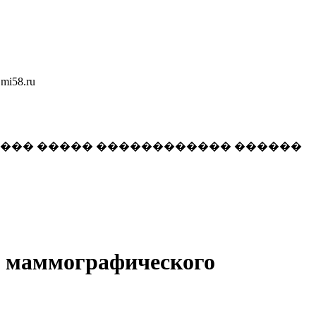
58.ru
���� ����� ������������ ������
т маммографического