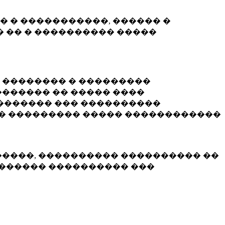
� � �����������, ������ �
 �� � ���������� �����
� �������� � ���������
������ �� ����� ����
������� ��� ����������
�� ��������� ����� ������������
�����, ���������� ���������� ��
������� ���������� ���