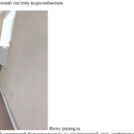
ановят систему водоснабжения.
Фото: pnzreg.ru
й участковой больнице вышли на завершающий этап, сообщили в