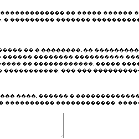
�������������� �� ����� ������ �
. � ��������� ������� ����������
���� �� � ��������, �� ��������
 ������ �������� ���������� ���
���� �� ������������. ����� ���
� �����������, ��� ��� ��������
���� ����, ������ � ������������
�� ���������� ������������, ���