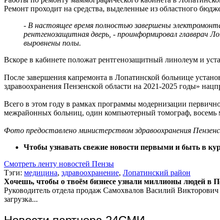
Ремонт проходит на средства, выделенные из областного бюдже
- В настоящее время полностью завершены электромонт
рентгенозащитная дверь, - проинформировал главврач Л
выровнены полы.
Вскоре в кабинете положат рентгенозащитный линолеум и уст
После завершения капремонта в Лопатинской больнице устан
здравоохранения Пензенской области на 2021-2025 годы» нацп
Всего в этом году в рамках программы модернизации первично
межрайонных больниц, один компьютерный томограф, восемь м
Фото предоставлено министерством здравоохранения Пензенс
Чтобы узнавать свежие новости первыми и быть в кур
Смотреть ленту новостей Пензы
Тэги:
медицина
,
здравоохранение
,
Лопатинский район
Хочешь, чтобы о твоём бизнесе узнали миллионы людей в Пен
Руководитель отдела продаж
Самохвалов Василий Викторович
загрузка...