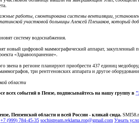
та.
ажные работы, смонтирована системы вентиляции, установлен
опатинской участковой больницы Алексей Плешаков, который до
ановят систему водоснабжения.
овят новый цифровой маммографический аппарат, закупленный п
роекта «Здравоохранение».
го звена в регионе планируют приобрести 437 единиц медоборуд
аммографов, три рентгеновских аппарата и другое оборудовани
кой области
се всех событий в Пензе, подписывайтесь на нашу группу в
"
зе, Пензенской области и всей России - кликай сюда.
SMI58.r
+7 (999) 784-45-35
sochistream.reklama.rop@gmail.com
Узнать усл