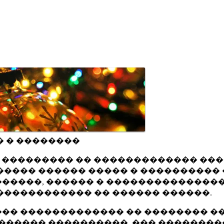
� � ��������
ru ��������� �� ������������� ��
���� ������ ����� � ���������� 
�����, ������ � ���������������
������������ �� ������ ������.
�� ������������� �� �������� ��
������ ����������, ��� ��������