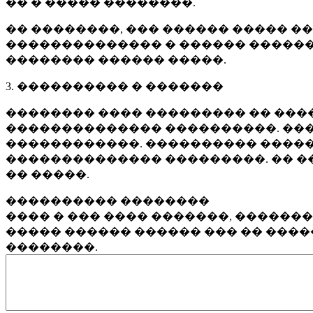
�� � ����� ��������.
�� ��������, ��� ������ ����� �
�������������� � ������ ������
�������� ������ �����.
3. ���������� � �������
�������� ���� ��������� �� ����
�������������� ����������. ���
������������. ���������� �����
�������������� ���������. �� �
�� �����.
���������� ��������
���� � ��� ���� �������, ������
����� ������ ������ ��� �� ���
��������.