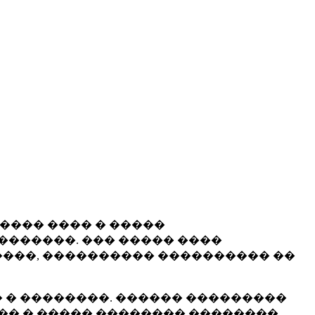
����� ���� � �����
�������. ��� ����� ����
���, ���������� ���������� ��
 � ��������. ������ ���������
�� � ����� �������� ��������.