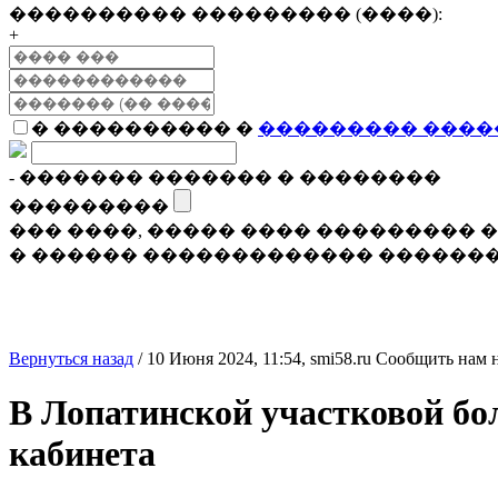
���������� ��������� (����):
+
� ���������� �
��������� ����
- ������� ������� � ��������
���������
��� ����, ����� ���� ���������
� ������ ������������� �������
Вернуться назад
/
10 Июня 2024, 11:54,
smi58.ru
Сообщить нам 
В Лопатинской участковой б
кабинета